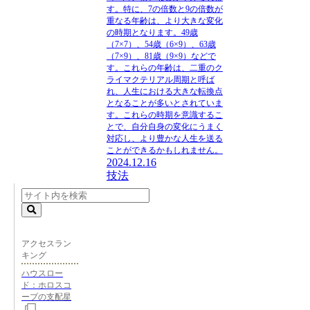
す。特に、7の倍数と9の倍数が
重なる年齢は、より大きな変化
の時期となります。49歳
（7×7）、54歳（6×9）、63歳
（7×9）、81歳（9×9）などで
す。これらの年齢は、二重のク
ライマクテリアル周期と呼ば
れ、人生における大きな転換点
となることが多いとされていま
す。これらの時期を意識するこ
とで、自分自身の変化にうまく
対応し、より豊かな人生を送る
ことができるかもしれません。
2024.12.16
技法
アクセスラン
キング
ハウスロー
ド：ホロスコ
ープの支配星