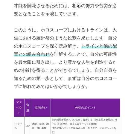
才能を開花させるためには、相応の努力や苦労が必
要となることを示唆しています。
このように、ホロスコープにおけるトラインは、人
生における羅針盤のような役割を果たします。自分
のホロスコープを深く読み解き、
トラインと他の配
置との組み合わせ
を理解することで、自分の可能性
を最大限に引き出し、より豊かな人生を創造するた
めの指針を得ることができるでしょう。自分自身を
知るための第一歩として、まずは自分のホロスコー
プに触れてみてはいかがでしょうか。
アス
角
ペク
意味合い
分析のポイント
度
ト
どの惑星が関わっているかを分析する（例: 水星と金星のトラ
トライ
才能、幸福、調
イン -> 表現力、コミュニケーション能力）
120°
ン
和、良い影響
他のアスペクトとの組み合わせ（スクエア、オポジションな
ど）