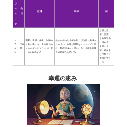
ス
ペ
角
意味
効果
例
ク
度
ト
名
水星と金
星：言葉に
よる表現力
ト
調和と幸運の象徴、均整の
生まれ持った才能や能力が自然と発揮さ
に優れる
ラ
120
とれた美しさ、天体同士の
れやすい、物事が困難なくスムーズに進
火星と木
イ
度
エネルギーがスムーズに流
む、目標達成へと導かれる、才能を開花
星：前向き
ン
れ合い融合する
させ可能性を広げる
な行動力と
幸運に恵ま
れる
幸運の恵み