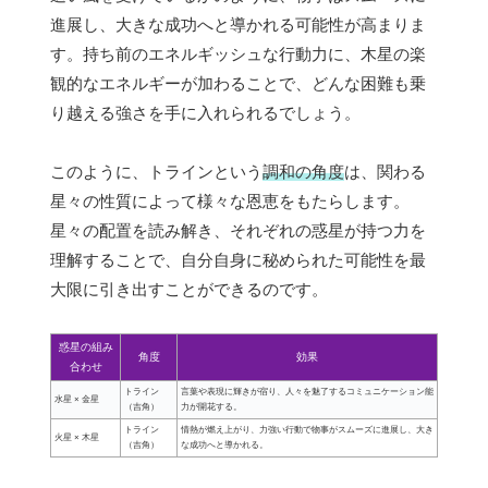
進展し、大きな成功へと導かれる可能性が高まりま
す。持ち前のエネルギッシュな行動力に、木星の楽
観的なエネルギーが加わることで、どんな困難も乗
り越える強さを手に入れられるでしょう。
このように、トラインという
調和の角度
は、関わる
星々の性質によって様々な恩恵をもたらします。
星々の配置を読み解き、それぞれの惑星が持つ力を
理解することで、自分自身に秘められた可能性を最
大限に引き出すことができるのです。
惑星の組み
角度
効果
合わせ
トライン
言葉や表現に輝きが宿り、人々を魅了するコミュニケーション能
水星 × 金星
（吉角）
力が開花する。
トライン
情熱が燃え上がり、力強い行動で物事がスムーズに進展し、大き
火星 × 木星
（吉角）
な成功へと導かれる。