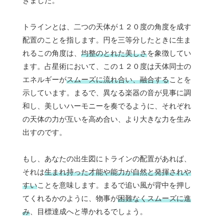
きました。
トラインとは、二つの天体が１２０度の角度を成す
配置のことを指します。円を三等分したときに生ま
れるこの角度は、
均整のとれた美しさ
を象徴してい
ます。占星術において、この１２０度は天体同士の
エネルギーが
スムーズに流れ合い、融合する
ことを
示しています。まるで、異なる楽器の音が見事に調
和し、美しいハーモニーを奏でるように、それぞれ
の天体の力が互いを高め合い、より大きな力を生み
出すのです。
もし、あなたの出生図にトラインの配置があれば、
それは
生まれ持った才能や能力が自然と発揮されや
すい
ことを意味します。まるで追い風が背中を押し
てくれるかのように、物事が
困難なくスムーズに進
み
、目標達成へと導かれるでしょう。