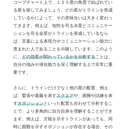
コープチャート上で、１２０度の角度で結ばれてい
る星を探してみましょう。どの星がトラインを形成
しているかによって、その意味合いは大きく変わっ
てきます。例えば、知性を司る水星とコミュニケー
ションを司る金星がトラインを形成しているなら
ば、言葉による表現力やコミュニケーション能力に
恵まれた人であることを示唆しています。このよう
に、
どの惑星が関わっているかを分析する
ことは、
自分の強みや潜在能力を深く理解する上で非常に重
要です。
さらに、トラインだけでなく他の星の配置、例え
ば、緊張や葛藤を表す
スクエア
や、困難や試練を表
す
オポジション
といった配置も合わせて分析するこ
とで、より多角的に自分自身を理解することができ
ます。例えば、才能を示すトラインがあっても、同
時に困難を示すオポジションが存在する場合、その