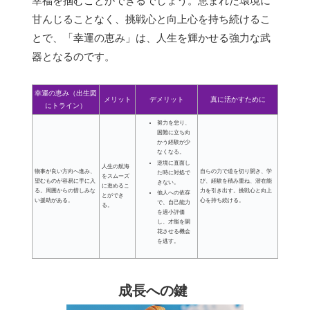
幸福を掴むことができるでしょう。恵まれた環境に
甘んじることなく、挑戦心と向上心を持ち続けるこ
とで、「幸運の恵み」は、人生を輝かせる強力な武
器となるのです。
幸運の恵み（出生図
メリット
デメリット
真に活かすために
にトライン）
努力を怠り、
困難に立ち向
かう経験が少
なくなる。
逆境に直面し
人生の航海
物事が良い方向へ進み、
自らの力で道を切り開き、学
た時に対処で
をスムーズ
望むものが容易に手に入
び、経験を積み重ね、潜在能
きない。
に進めるこ
る。周囲からの惜しみな
力を引き出す。挑戦心と向上
他人への依存
とができ
い援助がある。
心を持ち続ける。
で、自己能力
る。
を過小評価
し、才能を開
花させる機会
を逃す。
成長への鍵