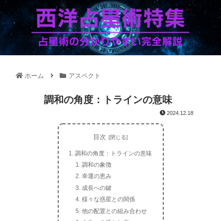
ホーム
アスペクト
調和の角度：トラインの意味
2024.12.18
目次
調和の角度：トラインの意味
調和の象徴
幸運の恵み
成長への鍵
様々な惑星との関係
他の配置との組み合わせ