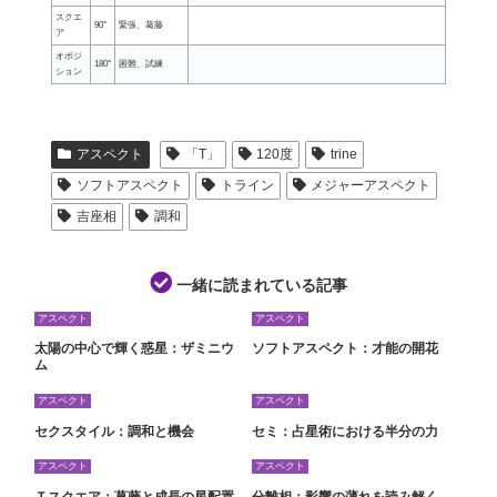
スクエ
90°
緊張、葛藤
ア
オポジ
180°
困難、試練
ション
アスペクト
「T」
120度
trine
ソフトアスペクト
トライン
メジャーアスペクト
吉座相
調和
一緒に読まれている記事
アスペクト
アスペクト
太陽の中心で輝く惑星：ザミニウ
ソフトアスペクト：才能の開花
ム
アスペクト
アスペクト
セクスタイル：調和と機会
セミ：占星術における半分の力
アスペクト
アスペクト
Ｔスクエア：葛藤と成長の星配置
分離相：影響の薄れを読み解く