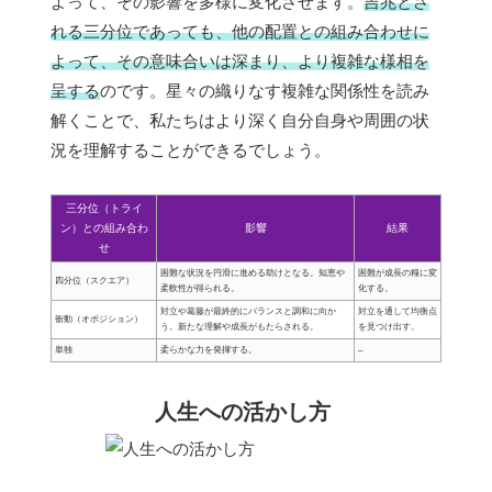
よって、その影響を多様に変化させます。
吉兆とさ
れる三分位であっても、他の配置との組み合わせに
よって、その意味合いは深まり、より複雑な様相を
呈する
のです。星々の織りなす複雑な関係性を読み
解くことで、私たちはより深く自分自身や周囲の状
況を理解することができるでしょう。
三分位（トライ
ン）との組み合わ
影響
結果
せ
困難な状況を円滑に進める助けとなる。知恵や
困難が成長の糧に変
四分位（スクエア）
柔軟性が得られる。
化する。
対立や葛藤が最終的にバランスと調和に向か
対立を通して均衡点
衝動（オポジション）
う。新たな理解や成長がもたらされる。
を見つけ出す。
単独
柔らかな力を発揮する。
–
人生への活かし方