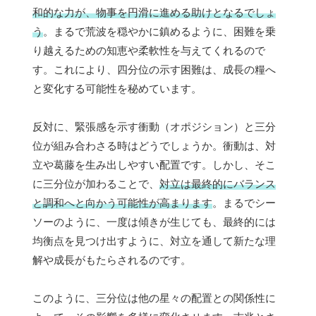
和的な力が、物事を円滑に進める助けとなるでしょ
う
。まるで荒波を穏やかに鎮めるように、困難を乗
り越えるための知恵や柔軟性を与えてくれるので
す。これにより、四分位の示す困難は、成長の糧へ
と変化する可能性を秘めています。
反対に、緊張感を示す衝動（オポジション）と三分
位が組み合わさる時はどうでしょうか。衝動は、対
立や葛藤を生み出しやすい配置です。しかし、そこ
に三分位が加わることで、
対立は最終的にバランス
と調和へと向かう可能性が高まります
。まるでシー
ソーのように、一度は傾きが生じても、最終的には
均衡点を見つけ出すように、対立を通して新たな理
解や成長がもたらされるのです。
このように、三分位は他の星々の配置との関係性に