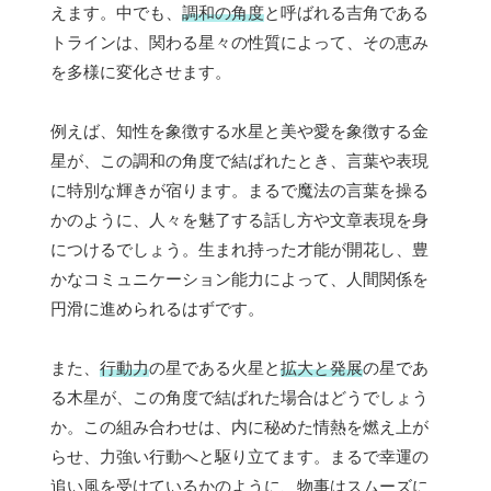
えます。中でも、
調和の角度
と呼ばれる吉角である
トラインは、関わる星々の性質によって、その恵み
を多様に変化させます。
例えば、知性を象徴する水星と美や愛を象徴する金
星が、この調和の角度で結ばれたとき、言葉や表現
に特別な輝きが宿ります。まるで魔法の言葉を操る
かのように、人々を魅了する話し方や文章表現を身
につけるでしょう。生まれ持った才能が開花し、豊
かなコミュニケーション能力によって、人間関係を
円滑に進められるはずです。
また、
行動力
の星である火星と
拡大と発展
の星であ
る木星が、この角度で結ばれた場合はどうでしょう
か。この組み合わせは、内に秘めた情熱を燃え上が
らせ、力強い行動へと駆り立てます。まるで幸運の
追い風を受けているかのように、物事はスムーズに