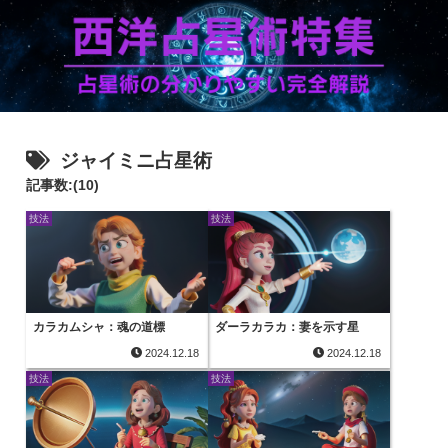
ジャイミニ占星術
記事数:(10)
技法
技法
カラカムシャ：魂の道標
ダーラカラカ：妻を示す星
2024.12.18
2024.12.18
技法
技法