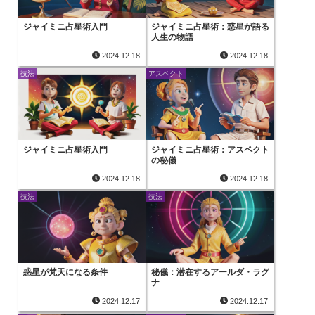
ジャイミニ占星術入門
ジャイミニ占星術：惑星が語る
人生の物語
2024.12.18
2024.12.18
技法
アスペクト
ジャイミニ占星術入門
ジャイミニ占星術：アスペクト
の秘儀
2024.12.18
2024.12.18
技法
技法
惑星が梵天になる条件
秘儀：潜在するアールダ・ラグ
ナ
2024.12.17
2024.12.17