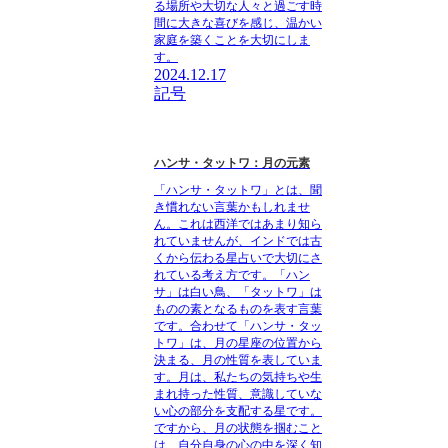
る場所や大切な人々と過ごす時
間に大きな喜びを感じ、温かい
家庭を築くことを大切にしま
す。
2024.12.17
記号
ハンサ・タットワ：月の元素
「ハンサ・タットワ」とは、聞
き慣れない言葉かもしれませ
ん。これは西洋ではあまり知ら
れていませんが、インドでは古
くから伝わる星占いで大切にさ
れている考え方です。「ハン
サ」は白い鳥、「タットワ」は
ものの素となるものを表す言葉
です。合わせて「ハンサ・タッ
トワ」は、月の星座の位置から
決まる、月の性質を表していま
す。月は、私たちの気持ちや生
まれ持った性質、意識していな
い心の部分を支配する星です。
ですから、月の状態を掴むこと
は、自分自身の心の中を深く知