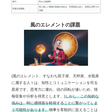
能力
和ませ協調性
常に新しい情報や刺激を求める、学習意欲も高く、多様な分野での
旺盛な知識欲
活躍
風のエレメントの課題
{風のエレメント、すなわち双子座、天秤座、水瓶座
に属する人々は、知性とコミュニケーションを司る
星座です。思考力に優れ、頭の回転が速いため、情
報収集や分析を得意とします。}
しかし、この知的な
強みは、時に感情面を軽視することに繋がってしま
う可能性があります。
物事を客観的に捉えることは