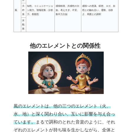
天
知性、コミュニケーショ
感情軽視、共感性の欠
感情への意識、瞑想、ヨガ、自
風
秤
ン能力、情報収集・分析
如、考えすぎ、不安、
然との触れ合い、運動、冷静
座
力、客観性
集中力欠如
さ、周囲との調和
水
瓶
座
他のエレメントとの関係性
風のエレメントは、他の三つのエレメント（火、
水、地）と深く関わり合い、互いに影響を与え合っ
ています。
まるで調和のとれた音楽のように、それ
ぞれのエレメントが持ち味を生かしながら、全体と