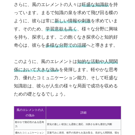
さらに、風のエレメントの人々は
旺盛な知識欲
を持
っています。まるで知識の泉を求めて飛び回る蝶の
ように、彼らは常に
新しい情報や刺激
を求めていま
す。そのため、
学習意欲も高く
、様々な分野に興味
を持ち、探求します。この飽くなき探求心と知的好
奇心は、彼らを
多様な分野での活躍
へと導きます。
このように、風のエレメントは
知的な活動や人間関
係において大きな強み
を発揮します。軽やかな思考
力、優れたコミュニケーション能力、そして旺盛な
知識欲は、彼らが人生の様々な局面で成功を収める
ための礎となるでしょう。
風のエレメントの人
詳細
の強み
軽やかで順応性のある思考
変化の激しい状況にも柔軟に適応、冷静さを保ち適切な判断
力
優れたコミュニケーション
言葉巧みに表現、相手の気持ちを汲み取る、良好な人間関係、場を