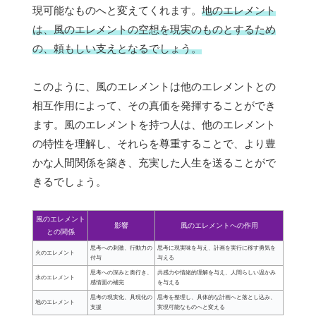
現可能なものへと変えてくれます。
地のエレメント
は、風のエレメントの空想を現実のものとするため
の、頼もしい支えとなるでしょう。
このように、風のエレメントは他のエレメントとの
相互作用によって、その真価を発揮することができ
ます。風のエレメントを持つ人は、他のエレメント
の特性を理解し、それらを尊重することで、より豊
かな人間関係を築き、充実した人生を送ることがで
きるでしょう。
風のエレメント
影響
風のエレメントへの作用
との関係
思考への刺激、行動力の
思考に現実味を与え、計画を実行に移す勇気を
火のエレメント
付与
与える
思考への深みと奥行き、
共感力や情緒的理解を与え、人間らしい温かみ
水のエレメント
感情面の補完
を与える
思考の現実化、具現化の
思考を整理し、具体的な計画へと落とし込み、
地のエレメント
支援
実現可能なものへと変える