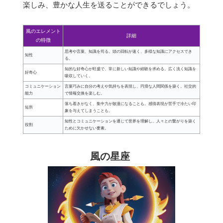
楽しみ、豊かな人生を送ることができるでしょう。
風のエレメント
詳細
の特徴
思考や言葉、知識を司る。頭の回転が速く、多様な知識にアクセスでき
知性
る。
知的な好奇心が旺盛で、常に新しい知識や経験を求める。広く浅く知識を
好奇心
吸収していく。
コミュニケーション
言葉巧みに自分の考えや気持ちを表現し、円滑な人間関係を築く。社交的
能力
で情報交換を楽しむ。
落ち着きがなく、集中力が散漫になることも。感情表現が苦手で冷たい印
短所
象を与えてしまうことも。
知性とコミュニケーションを通じて世界を理解し、人々との繋がりを築く
役割
ために欠かせない要素。
風の星座