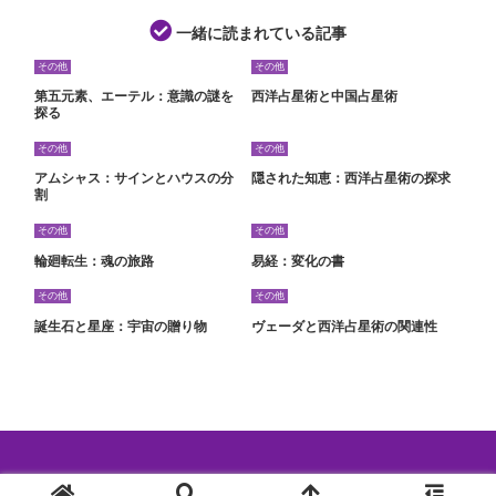
一緒に読まれている記事
その他
その他
第五元素、エーテル：意識の謎を
西洋占星術と中国占星術
探る
その他
その他
アムシャス：サインとハウスの分
隠された知恵：西洋占星術の探求
割
その他
その他
輪廻転生：魂の旅路
易経：変化の書
その他
その他
誕生石と星座：宇宙の贈り物
ヴェーダと西洋占星術の関連性