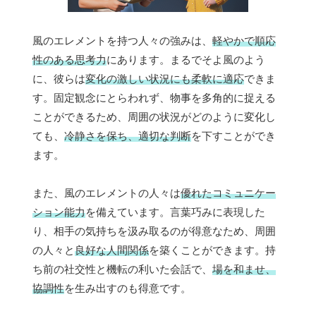
風のエレメントを持つ人々の強みは、
軽やかで順応
性のある思考力
にあります。まるでそよ風のよう
に、彼らは
変化の激しい状況にも柔軟に適応
できま
す。固定観念にとらわれず、物事を多角的に捉える
ことができるため、周囲の状況がどのように変化し
ても、
冷静さを保ち、適切な判断
を下すことができ
ます。
また、風のエレメントの人々は
優れたコミュニケー
ション能力
を備えています。言葉巧みに表現した
り、相手の気持ちを汲み取るのが得意なため、周囲
の人々と
良好な人間関係
を築くことができます。持
ち前の社交性と機転の利いた会話で、
場を和ませ、
協調性
を生み出すのも得意です。