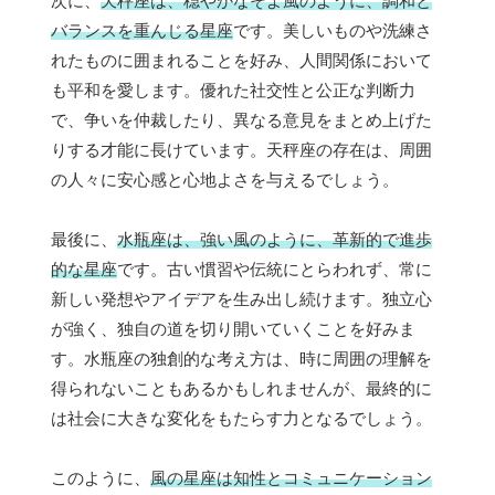
次に、
天秤座は、穏やかなそよ風のように、調和と
バランスを重んじる星座
です。美しいものや洗練さ
れたものに囲まれることを好み、人間関係において
も平和を愛します。優れた社交性と公正な判断力
で、争いを仲裁したり、異なる意見をまとめ上げた
りする才能に長けています。天秤座の存在は、周囲
の人々に安心感と心地よさを与えるでしょう。
最後に、
水瓶座は、強い風のように、革新的で進歩
的な星座
です。古い慣習や伝統にとらわれず、常に
新しい発想やアイデアを生み出し続けます。独立心
が強く、独自の道を切り開いていくことを好みま
す。水瓶座の独創的な考え方は、時に周囲の理解を
得られないこともあるかもしれませんが、最終的に
は社会に大きな変化をもたらす力となるでしょう。
このように、
風の星座は知性とコミュニケーション