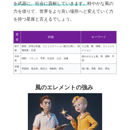
を武器に、社会に貢献していきます。
軽やかな風の
力を借りて、世界をより良い場所へと変えていく力
を持つ星座と言えるでしょう。
星
特徴
キーワード
座
双子
軽快、好奇心旺盛、コミュニケーション能力が高い、情
そよ風、蝶、情報、コミュニケ
座
報収集、伝達
ーション
天秤
穏やかなそよ風、美、調和、平
調和、バランス、平和、社交性、公正、洗練
座
和
水瓶
革新的、進歩的、独立心、独創的、変化
強い風、革新、独立、変化
座
風のエレメントの強み