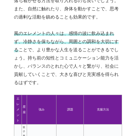
落ち着かせる方法を取り入れるのも良いでしょう。
また、自然に触れたり、身体を動かすことで、思考
の過剰な活動を鎮めることも効果的です。
風のエレメントの人々は、感情の波に飲み込まれ
ず、冷静さを保ちながら、周囲との調和を大切にす
る
ことで、より豊かな人生を送ることができるでし
ょう。持ち前の知性とコミュニケーション能力を活
かし、バランスのとれた心で人々と繋がり、社会に
貢献していくことで、大きな喜びと充実感を得られ
るはずです。
エ
レ
星
メ
強み
課題
克服方法
座
ン
ト
双
子
座