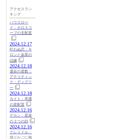
アクセスラン
キング
ハウスロー
ド：ホロスコ
ープの支配星
2024.12.17
叶わぬ恋：キ
ロンと金星の
試練
2024.12.18
運命の度数：
アナリティッ
ク・ディグリ
ー
2024.12.18
カイト：幸運
の星配置
2024.12.16
デカン：星座
の３つの顔
2024.12.16
クレイドル：
揺りかごに抱