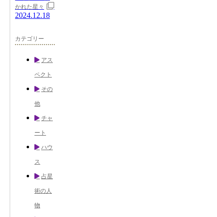
かれた星々
2024.12.18
カテゴリー
アス
ペクト
その
他
チャ
ート
ハウ
ス
占星
術の人
物