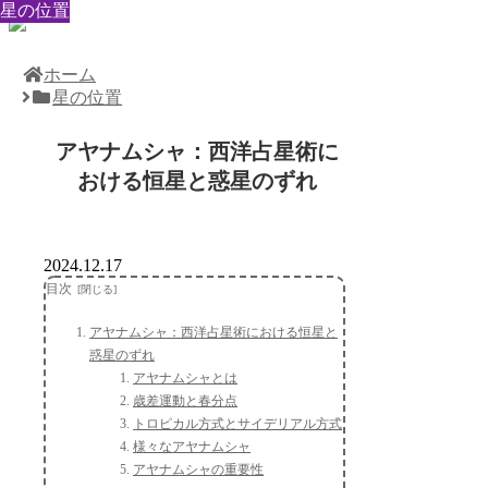
星の位置
星の位置
星の位置
星の位置
星の位置
星の位置
星の位置
星の位置
星の位置
ホーム
星の位置
アヤナムシャ：西洋占星術に
おける恒星と惑星のずれ
2024.12.17
目次
アヤナムシャ：西洋占星術における恒星と
惑星のずれ
アヤナムシャとは
歳差運動と春分点
トロピカル方式とサイデリアル方式
様々なアヤナムシャ
アヤナムシャの重要性