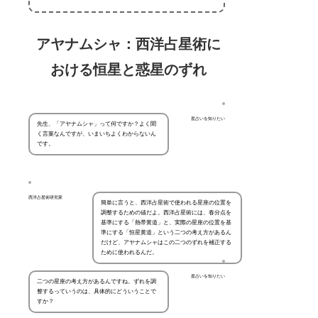
アヤナムシャ：西洋占星術に
おける恒星と惑星のずれ
星占いを知りたい
先生、「アヤナムシャ」って何ですか？よく聞
く言葉なんですが、いまいちよくわからないん
です。
西洋占星術研究家
簡単に言うと、西洋占星術で使われる星座の位置を
調整するための値だよ。西洋占星術には、春分点を
基準にする「熱帯黄道」と、実際の星座の位置を基
準にする「恒星黄道」という二つの考え方があるん
だけど、アヤナムシャはこの二つのずれを補正する
ために使われるんだ。
星占いを知りたい
二つの星座の考え方があるんですね。ずれを調
整するっていうのは、具体的にどういうことで
すか？