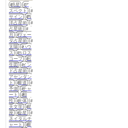
惑星
ア
スペクト
サイン
西
洋占星術
占星術
月
ヴェー
ダ占星術
太陽
ハウ
ス
ホロス
コープ
出
生図
イン
ド占星術
アセンダン
ト
黄道
予測
チャ
ート
相
性
天体
天文学
星
座
金星
ネイタルチ
ャート
黄