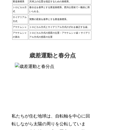
黄道座標系
天球上の位置を指定するための座標系。
トロピカル方
春分点を基準とする黄道座標系。西洋占星術で一般的に用
式
いられる。
サイデリアル
実際の星座を基準とする黄道座標系。
方式
アヤナムシャ
トロピカル方式とサイデリアル方式のずれを修正する値。
アヤナムシャ
トロピカル方式の惑星の位置 – アヤナムシャ値 = サイデリ
の算出
アル方式の惑星の位置
歳差運動と春分点
私たちが住む地球は、自転軸を中心に回
転しながら太陽の周りを公転していま