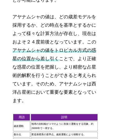
とが可能になります。
アヤナムシャの値は、どの歳差モデルを
採用するか、どの時点を基準とするかに
よって様々な計算方法が存在し、現在は
およそ２４度前後となっています。この
アヤナムシャの値をトロピカル方式の惑
星の位置から差し引く
ことで、より正確
な惑星の位置を把握し、より精密な占星
術的解釈を行うことができると考えられ
ています。そのため、アヤナムシャは西
洋占星術において重要な要素となってい
ます。
用語
説明
地球の自転軸がコマのように首振り運動をする現象。約
歳差運動
26000年で一周する。
春分点
黄道座標系の基準点。歳差運動により移動する。