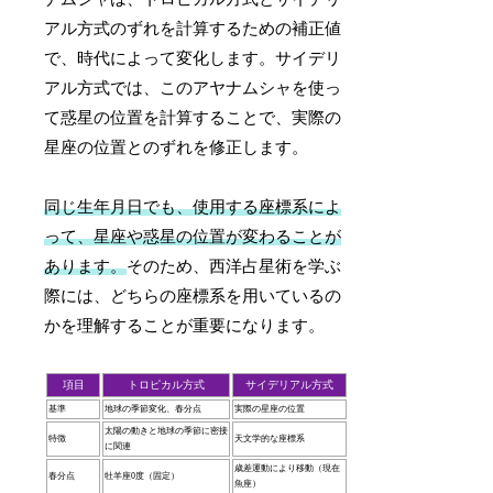
アル方式のずれを計算するための補正値
で、時代によって変化します。サイデリ
アル方式では、このアヤナムシャを使っ
て惑星の位置を計算することで、実際の
星座の位置とのずれを修正します。
同じ生年月日でも、使用する座標系によ
って、星座や惑星の位置が変わることが
あります。
そのため、西洋占星術を学ぶ
際には、どちらの座標系を用いているの
かを理解することが重要になります。
項目
トロピカル方式
サイデリアル方式
基準
地球の季節変化、春分点
実際の星座の位置
太陽の動きと地球の季節に密接
特徴
天文学的な座標系
に関連
歳差運動により移動（現在
春分点
牡羊座0度（固定）
魚座）