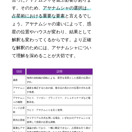
す。そのため、
アヤナムシャの選択は、
占星術における重要な要素
と言えるでし
ょう。アヤナムシャの違いによって、惑
星の位置やハウスが変わり、結果として
解釈も変わってくるからです。より正確
な解釈のためには、アヤナムシャについ
て理解を深めることが大切です。
項目
説明
地球の自転軸の回転による、星空を背景とした惑星の位置の
歳差
ずれ。
アヤナムシ
歳差を補正するための値。春分点の見かけの位置のずれを表
ャ
す角度。
アヤナムシ
ラヒリ、ファガン・ブラッドリー、クシュチャナーダなど複
ャの種類
数存在。
インド占星
ラヒリ・アヤナムシャを広く使用。
術
サイデリアル方式を用いる場合、いずれかのアヤナムシャを
西洋占星術
使用して惑星の位置を調整。
最適なアヤ
議論が続いており、一概に断定できない。占星術を行う者が