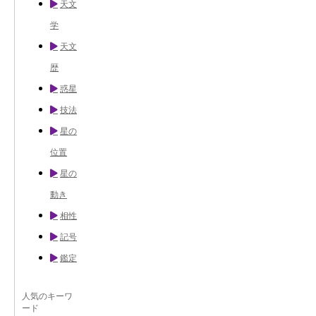
天文
学
天文
歴
惑星
技法
星の
位置
星の
動き
相性
記号
鑑定
人気のキーワ
ード