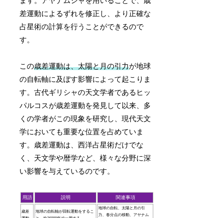
ます。アヤナムシャを用いることで、歳
差運動によるずれを修正し、より正確な
占星術の計算を行うことができるので
す。
この
歳差運動は、太陽と月の引力
が地球
の自転軸に及ぼす影響によって起こりま
す。古代ギリシャの天文学者であるヒッ
パルコスが歳差運動を発見して以来、多
くの学者がこの現象を研究し、現代天文
学においても重要な位置を占めていま
す。歳差運動は、西洋占星術だけでな
く、天文学や暦学など、様々な分野に深
い影響を与えているのです。
用語
説明
関連事項
地球の自転、太陽と月の引
歳差
地球の自転軸が回転運動をするこ
力、春分点の移動、アヤナム