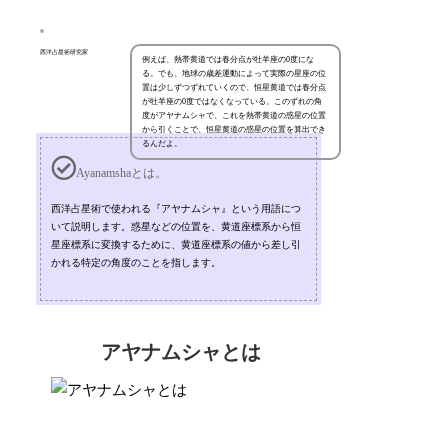
西洋占星術研究家
例えば、熱帯黄道では春分点が牡羊座の0度にな
る。でも、地球の歳差運動によって実際の星座の位
置は少しずつずれていくので、恒星黄道では春分点
が牡羊座の0度ではなくなっている。このずれの角
度がアヤナムシャで、これを熱帯黄道の惑星の位置
から引くことで、恒星黄道の惑星の位置を算出でき
るんだよ。
Ayanamshaとは。
西洋占星術で使われる『アヤナムシャ』という用語につ
いて説明します。惑星などの位置を、黄道座標系から恒
星座標系に変換するために、黄道座標系の値から差し引
かれる特定の角度のことを指します。
アヤナムシャとは