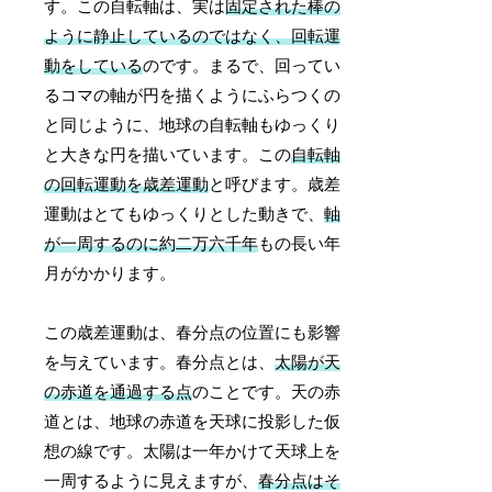
す。この自転軸は、実は
固定された棒の
ように静止しているのではなく、回転運
動をしている
のです。まるで、回ってい
るコマの軸が円を描くようにふらつくの
と同じように、地球の自転軸もゆっくり
と大きな円を描いています。この
自転軸
の回転運動を歳差運動
と呼びます。歳差
運動はとてもゆっくりとした動きで、
軸
が一周するのに約二万六千年
もの長い年
月がかかります。
この歳差運動は、春分点の位置にも影響
を与えています。春分点とは、
太陽が天
の赤道を通過する点
のことです。天の赤
道とは、地球の赤道を天球に投影した仮
想の線です。太陽は一年かけて天球上を
一周するように見えますが、
春分点はそ