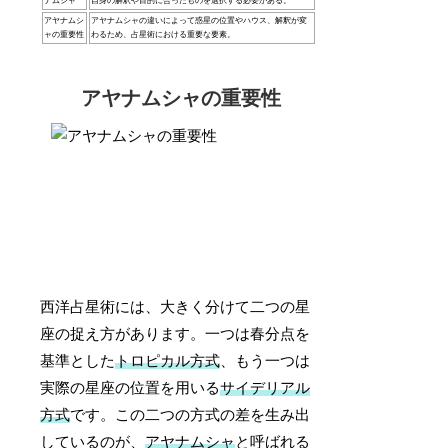
ナムシャ
自身の解釈や目的に合ったものを選択する必要がある。
アヤナムシ
アヤナムシャの違いによって惑星の位置やハウス、解釈が変
ャの重要性
わるため、占星術における重要な要素。
アヤナムシャの重要性
西洋占星術には、大きく分けて二つの星
座の捉え方があります。一つは春分点を
基準とした
トロピカル方式
、もう一つは
実際の星座の位置を用いる
サイデリアル
方式
です。この二つの方式の差を生み出
しているのが、
アヤナムシャ
と呼ばれる