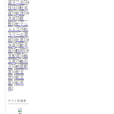
道十二宮
技法
牡羊
座
天球
木星
度
数
ナクシ
ャトラ
ホ
ラリー占星
術
土星
水星
射手
座
時間
支配星
海
王星
春分
点
惑星配
置
天文
歴
天王
星
山羊
座
サイト作成者