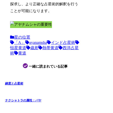
探求し、より正確な占星術的解釈を行う
ことが可能になります。
星の位置
「A」
ayanamsha
インド占星術
恒星黄道
歳差
熱帯黄道
西洋占星
術
黄道
一緒に読まれている記事
緯度と占星術
ナクシャトラの属性：パヤ