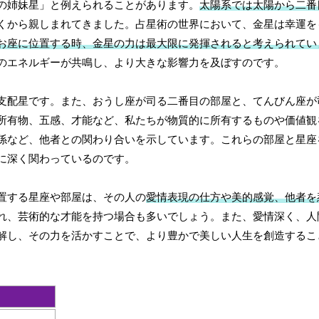
の姉妹星」と例えられることがあります。
太陽系では太陽から二番
くから親しまれてきました。占星術の世界において、金星は幸運を
お座に位置する時、金星の力は最大限に発揮されると考えられてい
のエネルギーが共鳴し、より大きな影響力を及ぼすのです。
支配星です。また、おうし座が司る二番目の部屋と、てんびん座が
所有物、五感、才能など、私たちが物質的に所有するものや価値観
係など、他者との関わり合いを示しています。これらの部屋と星座
に深く関わっているのです。
置する星座や部屋は、その人の
愛情表現の仕方や美的感覚、他者を
れ、芸術的な才能を持つ場合も多いでしょう。また、愛情深く、人
解し、その力を活かすことで、より豊かで美しい人生を創造するこ