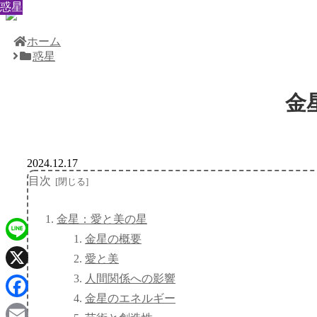
惑星
惑星
惑星
惑星
惑星
惑星
惑星
惑星
惑星
ホーム
惑星
金
2024.12.17
目次
金星：愛と美の星
金星の概要
Line
愛と美
人間関係への影響
X
金星のエネルギー
Facebook