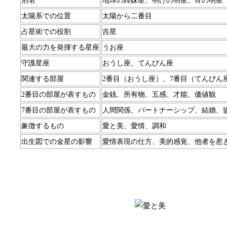
別名
地球の姉妹星、明けの明星、宵の明星
太陽系での位置
太陽から二番目
占星術での役割
吉星
最大の力を発揮する星座
うお座
守護星座
おうし座、てんびん座
関連する部屋
2番目（おうし座）、7番目（てんびん
2番目の部屋が表すもの
金銭、所有物、五感、才能、価値観
7番目の部屋が表すもの
人間関係、パートナーシップ、結婚、
象徴するもの
愛と美、愛情、調和
出生図での金星の影響
愛情表現の仕方、美的感覚、他者を惹