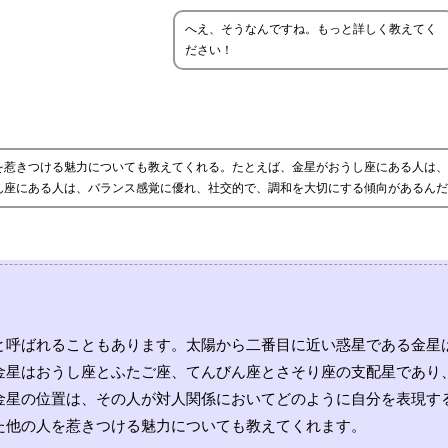
へえ、そうなんですね。もっと詳しく教えてく
ださい！
を惹きつける魅力についても教えてくれる。たとえば、金星がおうし座にある人は、
ん座にある人は、バランス感覚に優れ、社交的で、調和を大切にする傾向があるんだ
と呼ばれることもあります。太陽から二番目に近い惑星である金星
金星はおうし座とふたご座、てんびん座とさそり座の支配星であり
金星の位置は、その人が対人関係においてどのように自分を表現す
た他の人を惹きつける魅力についても教えてくれます。