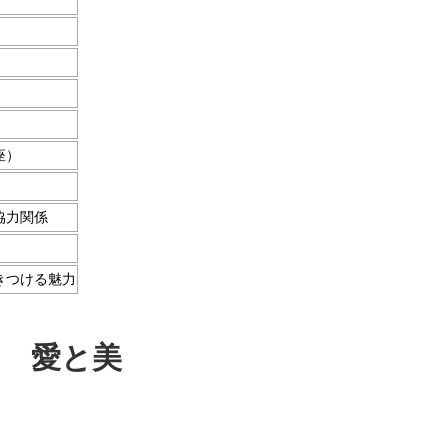
座）
協力関係
きつける魅力
愛と美