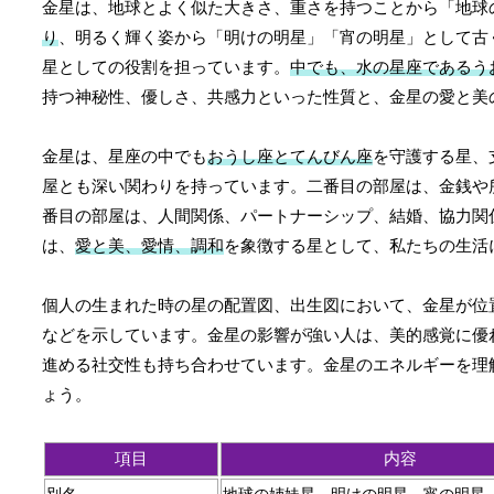
金星は、地球とよく似た大きさ、重さを持つことから「地球
り
、明るく輝く姿から「明けの明星」「宵の明星」として古
星としての役割を担っています。
中でも、水の星座であるう
持つ神秘性、優しさ、共感力といった性質と、金星の愛と美
金星は、星座の中でも
おうし座とてんびん座
を守護する星、
屋とも深い関わりを持っています。二番目の部屋は、金銭や
番目の部屋は、人間関係、パートナーシップ、結婚、協力関
は、
愛と美、愛情、調和
を象徴する星として、私たちの生活
個人の生まれた時の星の配置図、出生図において、金星が位
などを示しています。金星の影響が強い人は、美的感覚に優
進める社交性も持ち合わせています。金星のエネルギーを理
ょう。
項目
内容