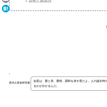
芸術と創造性
Email
Hatena
金星は、愛と美、愛情、調和を表す星だよ。人の誕生時
西洋占星術研究家
るかが分かるんだ。