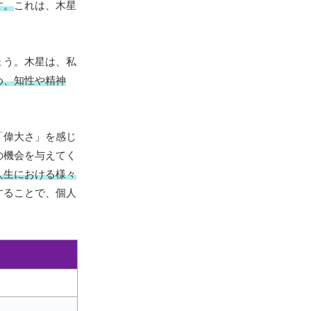
す。
これは、木星
ょう。木星は、私
め、知性や精神
「偉大さ」を感じ
の機会を与えてく
人生における様々
することで、個人