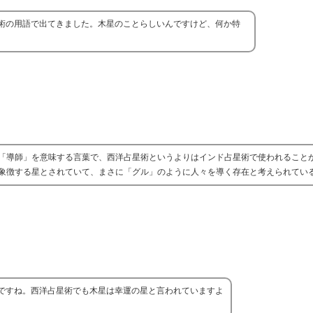
術の用語で出てきました。木星のことらしいんですけど、何か特
「導師」を意味する言葉で、西洋占星術というよりはインド占星術で使われること
象徴する星とされていて、まさに「グル」のように人々を導く存在と考えられてい
ですね。西洋占星術でも木星は幸運の星と言われていますよ