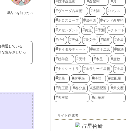
西洋占星術
占星術
月
ヴェーダ占星術
太陽
ハウス
星占いを知りたい
ホロスコープ
出生図
インド占星術
アセンダント
黄道
予測
チャート
相性
天体
天文学
星座
金星
は共通している
ネイタルチャート
黄道十二宮
技法
的な豊かさといっ
牡羊座
天球
木星
度数
ナクシャトラ
ホラリー占星術
土星
水星
射手座
時間
支配星
海王星
春分点
惑星配置
天文歴
天王星
山羊座
サイト作成者