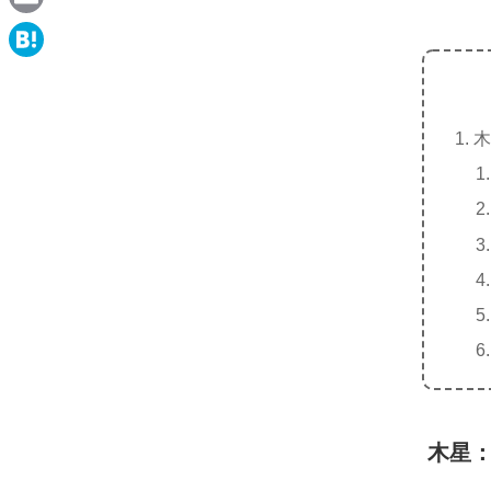
e
a
E
c
m
H
e
a
a
b
i
木
t
o
l
e
o
n
k
a
木星