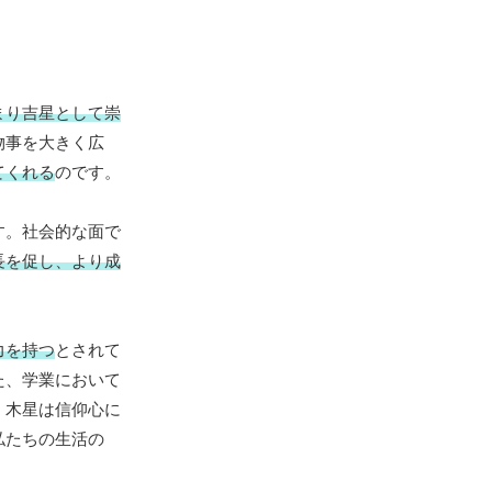
まり吉星として崇
物事を大きく広
てくれる
のです。
す。社会的な面で
長を促し、より成
力を持つ
とされて
た、学業において
、木星は信仰心に
私たちの生活の