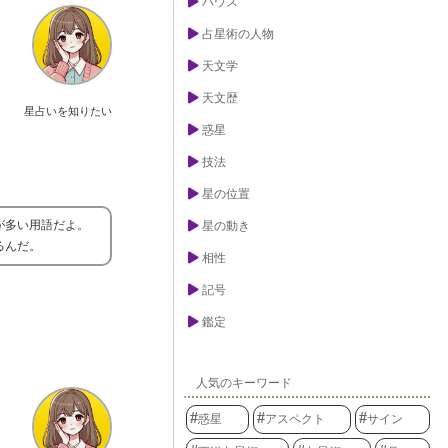
ハウス
占星術の人物
天文学
天文歴
星占いを知りたい
惑星
技法
星の位置
が多い用語だよ。
星の動き
るんだ。
相性
記号
鑑定
人気のキーワード
惑星
アスペクト
サイン