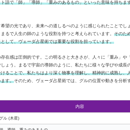
ット語で「師」「導師」「重みのあるもの」といった意味を持ちま
て希望の光であり、未来への道しるべのように感じられたことでし
、まるで人生の師のような役割を持つと考えられています。
そのた
星として、ヴェーダ占星術では重要な役割を担っています。
の存在感は圧倒的です。この明るさと大きさが、人々に「重み」や
でしょう。まるで宇宙の導師のように、私たちに様々な学びや成長
受けることで、私たちはより深く物事を理解し、精神的に成熟し、
います。
そのため、ヴェーダ占星術では、グルの位置や動きを分析
。
内容
グル (木星)
師、導師、重みのあるもの