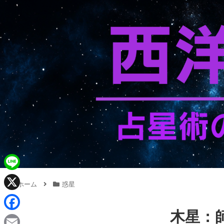
L
ホーム
惑星
i
X
n
木星：
F