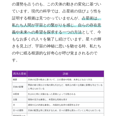
の運勢を占うのも、この天体の動きの変化に基づい
ています。現代の科学では、占星術の信ぴょう性を
証明する根拠は見つかっていませんが、
占星術は、
私たち人間が宇宙との繋がりを感じ、自らの存在意
義や未来への希望を探求する一つの方法
として、今
もなお多くの人々を魅了し続けています。星々の輝
きを見上げ、宇宙の神秘に思いを馳せる時、私たち
の中に眠る根源的な好奇心が呼び覚まされるので
す。
西洋占星術
詳細
概要
天体の位置や動きに基づいて、人の運命や性格、未来などを占う方法
季節の移り変わりや海の満ち引きなど、地球上の様々な現象に影響を与えている
天体の影響
と考えられている
12星座
生まれた時に太陽があった星座によって分類される
太陽
情熱や活力を象徴し、本質的な性格を表す
月
感情や心の内側を象徴し、内面的な欲求や感受性を示す
日々の運勢
天体の配置は常に変化するため、日々の運勢も変わっていくと考えられている
現代科学との