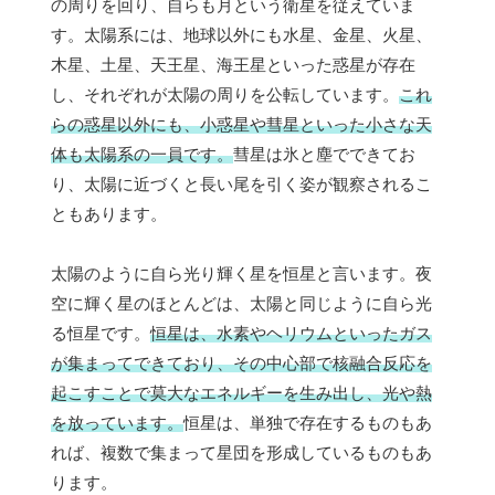
の周りを回り、自らも月という衛星を従えていま
す。太陽系には、地球以外にも水星、金星、火星、
木星、土星、天王星、海王星といった惑星が存在
し、それぞれが太陽の周りを公転しています。
これ
らの惑星以外にも、小惑星や彗星といった小さな天
体も太陽系の一員です。
彗星は氷と塵でできてお
り、太陽に近づくと長い尾を引く姿が観察されるこ
ともあります。
太陽のように自ら光り輝く星を恒星と言います。夜
空に輝く星のほとんどは、太陽と同じように自ら光
る恒星です。
恒星は、水素やヘリウムといったガス
が集まってできており、その中心部で核融合反応を
起こすことで莫大なエネルギーを生み出し、光や熱
を放っています。
恒星は、単独で存在するものもあ
れば、複数で集まって星団を形成しているものもあ
ります。