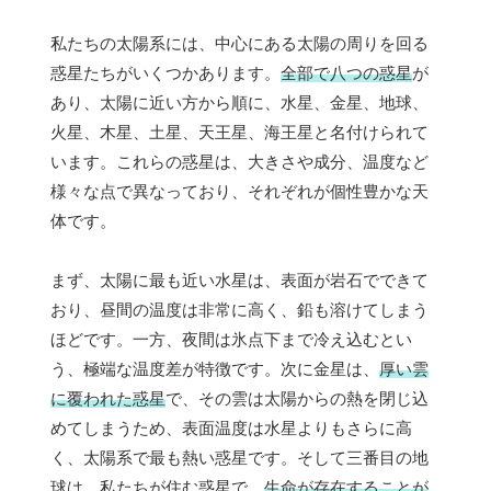
私たちの太陽系には、中心にある太陽の周りを回る
惑星たちがいくつかあります。
全部で八つの惑星
が
あり、太陽に近い方から順に、水星、金星、地球、
火星、木星、土星、天王星、海王星と名付けられて
います。これらの惑星は、大きさや成分、温度など
様々な点で異なっており、それぞれが個性豊かな天
体です。
まず、太陽に最も近い水星は、表面が岩石でできて
おり、昼間の温度は非常に高く、鉛も溶けてしまう
ほどです。一方、夜間は氷点下まで冷え込むとい
う、極端な温度差が特徴です。次に金星は、
厚い雲
に覆われた惑星
で、その雲は太陽からの熱を閉じ込
めてしまうため、表面温度は水星よりもさらに高
く、太陽系で最も熱い惑星です。そして三番目の地
球は、私たちが住む惑星で、
生命が存在することが