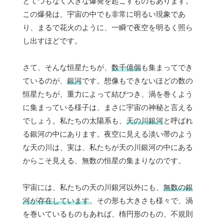
とてつもなく大きな爆発を起こすものもあります。
この爆発は、宇宙の中でも非常に明るい現象であ
り、まるで花火のように、一瞬で夜空を明るく照ら
し出すほどです。
さて、そんな恒星たちが、
数千億個
も集まってでき
ているのが、
銀河
です。想像もできないほどの数の
恒星たちが、重力によって結びつき、渦を巻くよう
に集まっている様子は、まさに宇宙の神秘と言える
でしょう。私たちの太陽系も、
天の川銀河
と呼ばれ
る銀河の中にあります。夜空に見える淡い帯のよう
な天の川は、実は、私たちが天の川銀河の中にある
からこそ見える、無数の恒星の集まりなのです。
宇宙には、私たちの天の川銀河以外にも、
無数の銀
河が存在しています
。その形も大きさも様々で、渦
を巻いているものもあれば、楕円形のもの、不規則