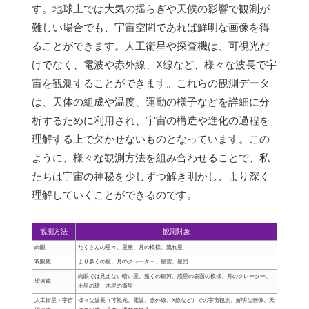
す。地球上では大気の揺らぎや天候の影響で観測が
難しい場合でも、宇宙空間であれば鮮明な画像を得
ることができます。人工衛星や探査機は、可視光だ
けでなく、電波や赤外線、X線など、様々な波長で宇
宙を観測することができます。これらの観測データ
は、天体の組成や温度、運動の様子などを詳細に分
析するために利用され、宇宙の構造や進化の過程を
理解する上で欠かせないものとなっています。この
ように、様々な観測方法を組み合わせることで、私
たちは宇宙の神秘を少しずつ解き明かし、より深く
理解していくことができるのです。
観測方法
観測対象
肉眼
たくさんの星々、星座、月の模様、流れ星
双眼鏡
より多くの星、月のクレーター、星雲、星団
肉眼では見えない暗い星、遠くの銀河、惑星の表面の模様、月のクレーター、
望遠鏡
土星の環、木星の衛星
人工衛星・宇宙
様々な波長（可視光、電波、赤外線、X線など）での宇宙観測、鮮明な画像、天