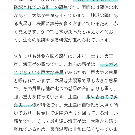
確認されている唯一の惑星
です。表面には液体の水
があり、大気が生命を守っています。地球の隣にあ
る火星は、表面に鉄分が多く含まれているため、赤
く見えます。かつては水があったと考えられてお
り、生命の痕跡を探る研究が進められています。
火星よりも外側を回る惑星は、木星、土星、天王
星、海王星の四つです。これらの惑星は、
主にガス
でできている巨大な惑星
であるため、巨大ガス惑星
と呼ばれています。木星は太陽系で最も大きな惑星
で、その質量は他の七つの惑星の合計よりも重く、
強い重力を持っています。土星は、
氷や岩石ででき
た美しい環
が特徴です。天王星は自転軸が大きく傾
いており、横倒しで太陽の周りを回っている珍しい
惑星です。そして最も遠い海王星は、太陽から遠く
離れているため、表面温度は非常に低くなっていま