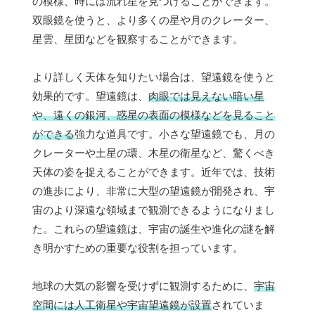
の模様、時には流れ星を見つけることができます。
双眼鏡を使うと、より多くの星や月のクレーター、
星雲、星団などを観察することができます。
より詳しく天体を知りたい場合は、望遠鏡を使うと
効果的です。望遠鏡は、
肉眼では見えない暗い星
や、遠くの銀河、惑星の表面の模様などを見ること
ができる
強力な道具です。小さな望遠鏡でも、月の
クレーターや土星の環、木星の衛星など、驚くべき
天体の姿を捉えることができます。近年では、技術
の進歩により、非常に大型の望遠鏡が開発され、宇
宙のより深遠な領域まで観測できるようになりまし
た。これらの望遠鏡は、宇宙の誕生や進化の謎を解
き明かすための重要な役割を担っています。
地球の大気の影響を受けずに観測するために、
宇宙
空間には人工衛星や宇宙望遠鏡が設置
されていま