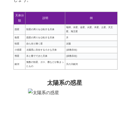
天体分
説明
例
類
地球、水星、金星、火星、木星、土星、天王
惑星
恒星の周りを公転する天体
星、海王星
衛星
惑星の周りを公転する天体
月
恒星
自ら光り輝く星
太陽
小惑星
太陽系に存在する小さな天体
(多数存在)
彗星
氷と塵でできた天体
(多数存在)
無数の恒星、ガス、塵などが集まっ
銀河
天の川銀河
たもの
太陽系の惑星