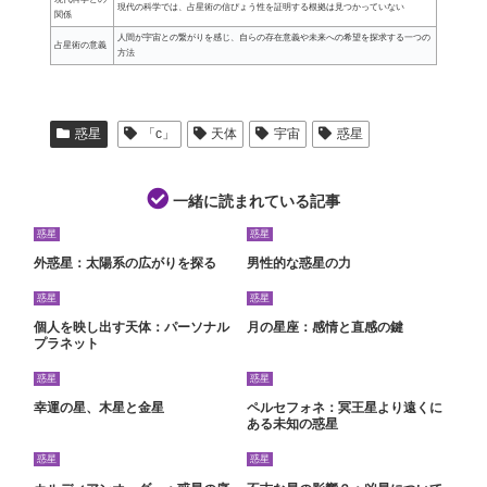
現代の科学では、占星術の信ぴょう性を証明する根拠は見つかっていない
関係
人間が宇宙との繋がりを感じ、自らの存在意義や未来への希望を探求する一つの
占星術の意義
方法
惑星
「c」
天体
宇宙
惑星
一緒に読まれている記事
惑星
惑星
外惑星：太陽系の広がりを探る
男性的な惑星の力
惑星
惑星
個人を映し出す天体：パーソナル
月の星座：感情と直感の鍵
プラネット
惑星
惑星
幸運の星、木星と金星
ペルセフォネ：冥王星より遠くに
ある未知の惑星
惑星
惑星