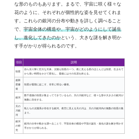
な形のものもあります。まるで、宇宙に咲く様々な
花のように、それぞれが個性的な姿を見せてくれま
す。これらの銀河の分布や動きを詳しく調べること
で、
宇宙全体の構造や、宇宙がどのようにして誕生
し、進化してきたのか
という、大きな謎を解き明か
す手がかりが得られるのです。
項目
説明
自ら光り輝く巨大な天体。太陽も恒星の一つ。夜に見える星のほとんどは恒星。生まれて
恒星
から長い時間をかけて変化し、最後にはその生涯を終える。
超新
星爆
恒星が最期に起こす、非常に明るい爆発。
発
数千億個の恒星が集まってできているもの。天の川銀河など、様々な形や大きさの銀河が
銀河
無数に存在する。
天の
私たちの太陽系が存在する銀河。夜空に見える天の川は、天の川銀河内の無数の恒星の集
川銀
まり。
河
銀河
銀河の分布や動きを調べることで、宇宙全体の構造や宇宙の誕生・進化の謎を解き明かす
の研
手がかりが得られる。
究