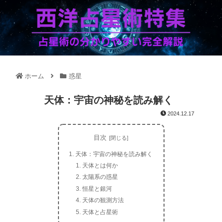
ホーム
惑星
天体：宇宙の神秘を読み解く
2024.12.17
目次
天体：宇宙の神秘を読み解く
天体とは何か
太陽系の惑星
恒星と銀河
天体の観測方法
天体と占星術