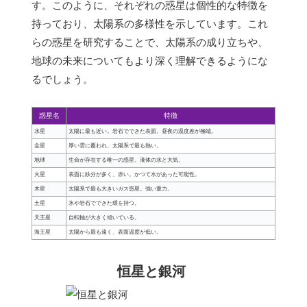
す。このように、それぞれの惑星は個性的な特徴を
持っており、太陽系の多様性を示しています。これ
らの惑星を研究することで、太陽系の成り立ちや、
地球の未来についてもより深く理解できるようにな
るでしょう。
惑星名
特徴
水星
太陽に最も近い。岩石でできた表面。昼夜の温度差が極端。
金星
厚い雲に覆われ、太陽系で最も熱い。
地球
生命が存在する唯一の惑星。液体の水と大気。
火星
表面に鉄分が多く、赤い。かつて水があった可能性。
木星
太陽系で最も大きいガス惑星。強い重力。
土星
氷や岩石でできた環を持つ。
天王星
自転軸が大きく傾いている。
海王星
太陽から最も遠く、表面温度が低い。
恒星と銀河