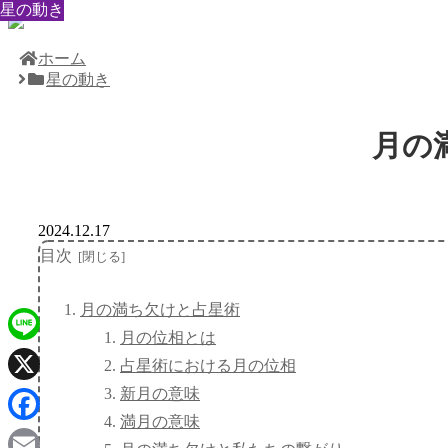
星の動き
星の動き
星の動き
星の動き
星の動き
星の動き
星の動き
星の動き
星の動き
ホーム
星の動き
月の
2024.12.17
目次
月の満ち欠けと占星術
月の位相とは
Line
占星術における月の位相
新月の意味
X
満月の意味
Facebook