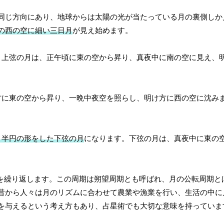
同じ方向にあり、地球からは太陽の光が当たっている月の裏側しか
の西の空に細い三日月
が見え始めます。
。上弦の月は、正午頃に東の空から昇り、真夜中に南の空に見え、
方に東の空から昇り、一晩中夜空を照らし、明け方に西の空に沈み
、半円の形をした下弦の月
になります。下弦の月は、真夜中に東の
欠けを繰り返します。この周期は朔望周期とも呼ばれ、月の公転周期と
昔から人々は月のリズムに合わせて農業や漁業を行い、生活の中に
を与えるという考え方もあり、占星術でも大切な意味を持っていま