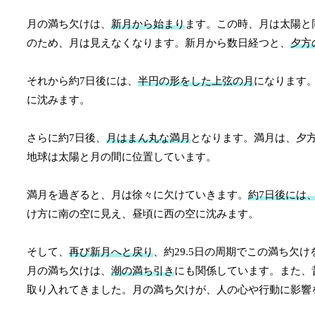
月の満ち欠けは、
新月から始まり
ます。この時、月は太陽と
のため、月は見えなくなります。新月から数日経つと、
夕方
それから約7日後には、
半円の形をした上弦の月
になります
に沈みます。
さらに約7日後、
月はまん丸な満月
となります。満月は、夕
地球は太陽と月の間に位置しています。
満月を過ぎると、月は徐々に欠けていきます。
約7日後には
け方に南の空に見え、昼頃に西の空に沈みます。
そして、
再び新月へと戻り
、約29.5日の周期でこの満ち
月の満ち欠けは、
潮の満ち引き
にも関係しています。また、
取り入れてきました。月の満ち欠けが、人の心や行動に影響