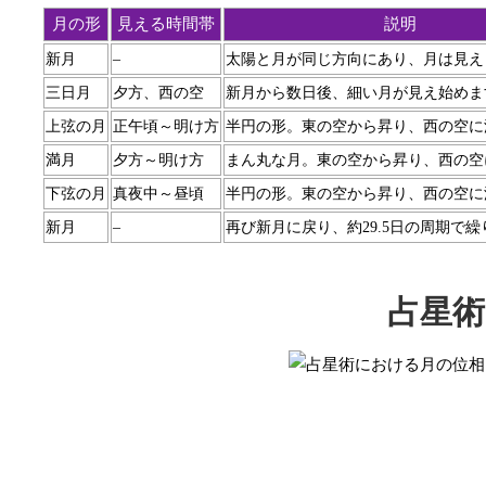
月の形
見える時間帯
説明
新月
–
太陽と月が同じ方向にあり、月は見え
三日月
夕方、西の空
新月から数日後、細い月が見え始めま
上弦の月
正午頃～明け方
半円の形。東の空から昇り、西の空に
満月
夕方～明け方
まん丸な月。東の空から昇り、西の空
下弦の月
真夜中～昼頃
半円の形。東の空から昇り、西の空に
新月
–
再び新月に戻り、約29.5日の周期で
占星術