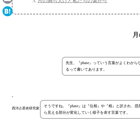
月の満ち欠けと私たちの繋がり
Email
Hatena
月
先生、『phase』っていう言葉がよくわ
るって書いてあります。
そうですね。『phase』は『位相』や『相』と訳され
西洋占星術研究家
ら見える部分が変化していく様子を表す言葉です。