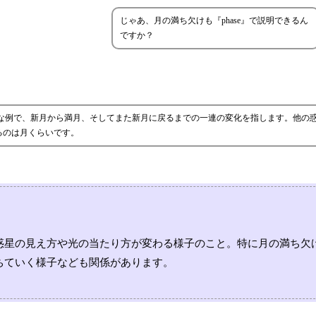
じゃあ、月の満ち欠けも『phase』で説明できるん
ですか？
的な例で、新月から満月、そしてまた新月に戻るまでの一連の変化を指します。他の惑星
るのは月くらいです。
惑星の見え方や光の当たり方が変わる様子のこと。特に月の満ち欠
ちていく様子なども関係があります。