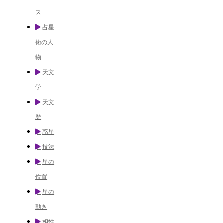
ス
占星
術の人
物
天文
学
天文
歴
惑星
技法
星の
位置
星の
動き
相性