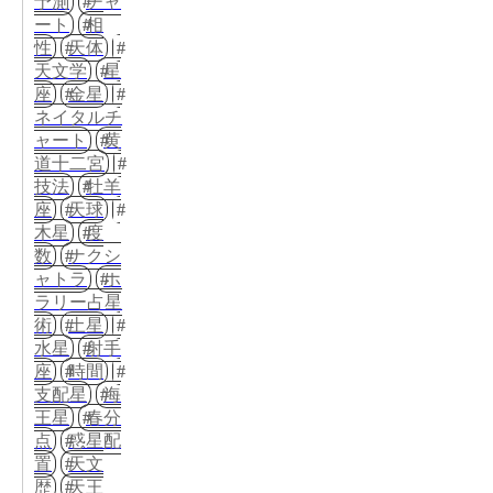
予測
チャ
ート
相
性
天体
天文学
星
座
金星
ネイタルチ
ャート
黄
道十二宮
技法
牡羊
座
天球
木星
度
数
ナクシ
ャトラ
ホ
ラリー占星
術
土星
水星
射手
座
時間
支配星
海
王星
春分
点
惑星配
置
天文
歴
天王