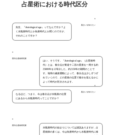
占星術における時代区分
星占いを知りたい
先生、『Astrological age』ってなんですか？よ
く水瓶座時代とか魚座時代とか聞くのですが、
それのことですか？
西洋占星術研究家
はい、そうです。『Astrological age』（占星術時
代）とは、春分点が黄道十二宮の星座を一周する約
25800年を12等分した、約2150年の期間のことで
す。地球の歳差運動によって、春分点は少しずつず
れていくので、どの星座の位置で春分を迎えるかに
よって時代が区分されます。
星占いを知りたい
なるほど。つまり、今は春分点が水瓶座の位置
にあるから水瓶座時代ってことですか？
西洋占星術研究家
水瓶座時代の始まりについては諸説ありますが、占
星術師の多くは、今は魚座時代から水瓶座時代に移