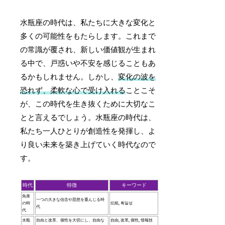
水瓶座の時代は、私たちに大きな変化と
多くの可能性をもたらします。これまで
の常識が覆され、新しい価値観が生まれ
る中で、戸惑いや不安を感じることもあ
るかもしれません。しかし、
変化の波を
恐れず、柔軟な心で受け入れる
ことこそ
が、この時代を生き抜くために大切なこ
とと言えるでしょう。水瓶座の時代は、
私たち一人ひとりが創造性を発揮し、よ
り良い未来を築き上げていく時代なので
す。
時代
特徴
キーワード
魚座
一つの大きな信念や思想を重んじる時
の時
伝統, 획일성
代
代
水瓶
自由と改革、個性を大切にし、自由な
自由, 改革, 個性, 情報技