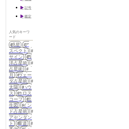
記号
鑑定
人気のキーワ
ード
惑星
ア
スペクト
サイン
西
洋占星術
占星術
月
ヴェー
ダ占星術
太陽
ハウ
ス
ホロス
コープ
出
生図
イン
ド占星術
アセンダン
ト
黄道