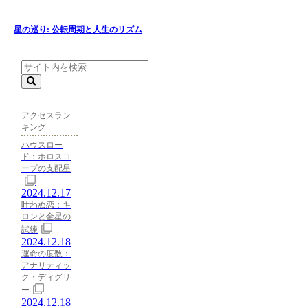
星の巡り: 公転周期と人生のリズム
アクセスラン
キング
ハウスロー
ド：ホロスコ
ープの支配星
2024.12.17
叶わぬ恋：キ
ロンと金星の
試練
2024.12.18
運命の度数：
アナリティッ
ク・ディグリ
ー
2024.12.18