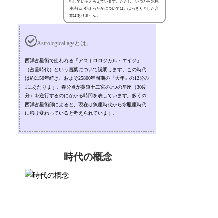
行していると考えています。ただし、いつから水瓶
座時代が始まったかについては、はっきりとした合
意はありません。
Astrological ageとは。
西洋占星術で使われる『アストロロジカル・エイジ』
（占星時代）という言葉について説明します。この時代
は約2150年続き、およそ25800年周期の『大年』の12分の
1にあたります。春分点が黄道十二宮の1つの星座（30度
分）を逆行するのにかかる時間を表しています。多くの
西洋占星術師によると、現在は魚座時代から水瓶座時代
に移り変わっていると考えられています。
時代の概念