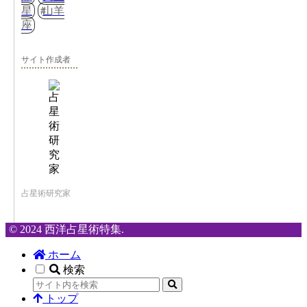
星
山羊
座
サイト作成者
占星術研究家
© 2024 西洋占星術特集.
ホーム
検索
トップ