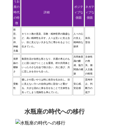
うお
座の
ポジテ
ネガテ
時代
詳細
ィブな
ィブな
の特
側面
側面
徴
慈
悲、
キリスト教の普及、宗教・精神世界の隆盛な
人々の心
信
ど、高い精神性を示す。人々は互いに支え合
の支え、
依存、
仰、
い、目に見えない大きな力に導かれるように
精神的な
盲信
神秘
生きていた。
探求
主義
共同体意
主体性
境界
集団生活が自然な形となり、共通の考えのも
識の醸
の喪
線の
とに固く結びつくことを重視。村や共同体と
成、協力
失、個
曖昧
いった小さな社会で助け合い、共に喜び、共
関係の構
人主義
さ
に悲しみを分かち合った。
築
の軽視
優しさや思いやりは時に依存を生み出し、目
思考停
受動
に見えない力への信仰は時に盲信へと繋が
安心感、
止、判
性
る。大きな流れに身を任せることで主体性を
安定感
断力の
失ってしまう危険性も孕んでいた。
低下
水瓶座の時代への移行