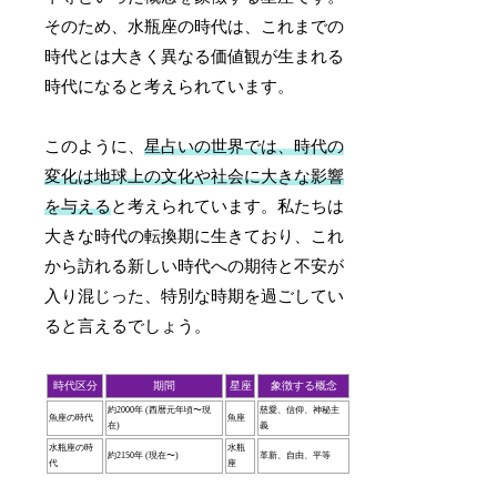
そのため、水瓶座の時代は、これまでの
時代とは大きく異なる価値観が生まれる
時代になると考えられています。
このように、
星占いの世界では、時代の
変化は地球上の文化や社会に大きな影響
を与える
と考えられています。私たちは
大きな時代の転換期に生きており、これ
から訪れる新しい時代への期待と不安が
入り混じった、特別な時期を過ごしてい
ると言えるでしょう。
時代区分
期間
星座
象徴する概念
約2000年 (西暦元年頃〜現
慈愛、信仰、神秘主
魚座の時代
魚座
在)
義
水瓶座の時
水瓶
約2150年 (現在〜)
革新、自由、平等
代
座