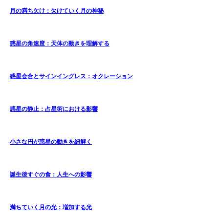
月の満ち欠け：欠けていく月の神秘
惑星の角速度：天体の動きを理解する
惑星会合とサインイングレス：オクレーション
惑星の静止：占星術における影響
小さな円が惑星の動きを紐解く
誕生後すぐの食：人生への影響
満ちていく月の光：増加する光