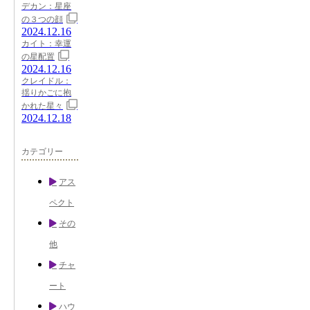
デカン：星座
の３つの顔
2024.12.16
カイト：幸運
の星配置
2024.12.16
クレイドル：
揺りかごに抱
かれた星々
2024.12.18
カテゴリー
アス
ペクト
その
他
チャ
ート
ハウ