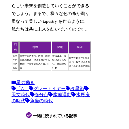
らしい未来を創造していくことができる
でしょう。まるで、様々な色の糸が織り
重なって美しい tapestry を作るように、
私たちは共に未来を紡いでいくのです。
時
特徴
課題
展望
代
みず
科学技術の進歩、医療・環境
意識改革、現
個性と創造性が輝く
がめ
問題の解決、他者を思いやる
状に満足しな
時代、協力による素
座の
精神、平和で調和のとれた社
い、積極的な
晴らしい未来の創造
時代
会
行動
星の動き
「A」
グレートイヤー
占星術
天文時代
春分点
歳差運動
水瓶座
の時代
魚座の時代
一緒に読まれている記事