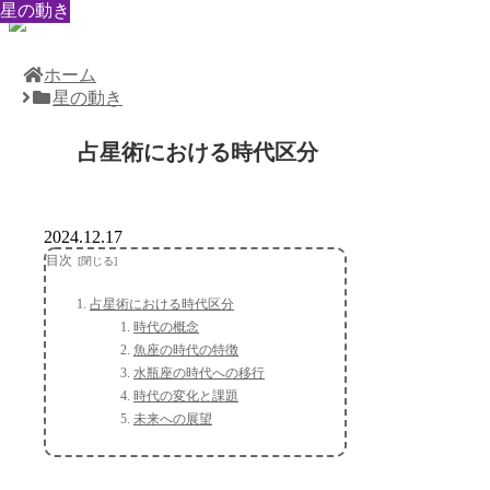
星の動き
星の動き
星の動き
星の動き
星の動き
星の動き
星の動き
星の動き
星の動き
ホーム
星の動き
占星術における時代区分
2024.12.17
目次
占星術における時代区分
時代の概念
魚座の時代の特徴
水瓶座の時代への移行
時代の変化と課題
未来への展望