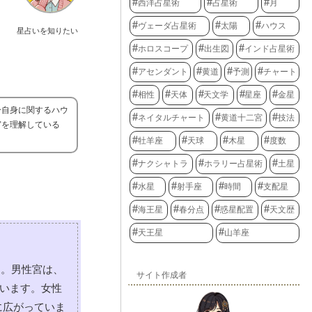
西洋占星術
占星術
月
ヴェーダ占星術
太陽
ハウス
星占いを知りたい
ホロスコープ
出生図
インド占星術
アセンダント
黄道
予測
チャート
相性
天体
天文学
星座
金星
分自身に関するハウ
ネイタルチャート
黄道十二宮
技法
宮を理解している
牡羊座
天球
木星
度数
ナクシャトラ
ホラリー占星術
土星
水星
射手座
時間
支配星
海王星
春分点
惑星配置
天文歴
天王星
山羊座
す。男性宮は、
サイト作成者
ています。女性
に広がっていま