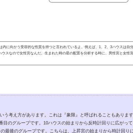
は内に向かう受容的な性質を持つと言われているよ。例えば、1、2、3ハウスは自
るハウスなので女性宮なんだ。生まれた時の星の配置を分析する時に、男性宮と女性
いう考え方があります。これは『象限』と呼ばれることもありま
の３番目のグループです。10ハウスの始まりから反時計回りに広がっ
ウスの最後のグループです。こちらは、上昇宮の始まりから時計回り