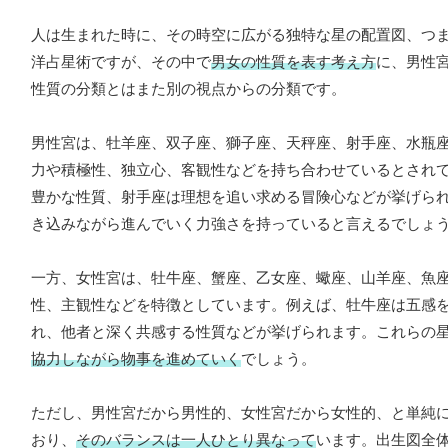
人は生まれた時に、その時空に広がる独特な星の配置図、つ
洋占星術ですが、その中で
男女の性質を表す考え方
に、男性
性質の分類とはまた別の視点からの分類です。
男性宮は、牡羊座、双子座、獅子座、天秤座、射手座、水瓶
力や積極性、独立心、客観性などを持ち合わせているとされ
豊かな性質、射手座は理想を追い求める冒険心などが挙げら
き込みながら進んでいく力強さを持っていると言えるでしょ
一方、女性宮は、牡牛座、蟹座、乙女座、蠍座、山羊座、魚
性、主観性などを特徴としています。例えば、牡牛座は五感
れ、他者と深く共感する性質などが挙げられます。これらの
協力しながら物事を進めていく
でしょう。
ただし、男性宮だから男性的、女性宮だから女性的、と単純
おり、
そのバランスは一人ひとり異なって
います。出生図全