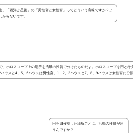
生、「西洋占星術」の「男性宮と女性宮」ってどういう意味ですか？よ
わからないです。
で、ホロスコープ上の場所を活動の性質で分けたものだよ。ホロスコープを円と考
2ハウスと4、5、6ハウスは男性宮、1、2、3ハウスと7、8、9ハウスは女性宮に分
円を四分割した場所ごとに、活動の性質が違
うんですか？