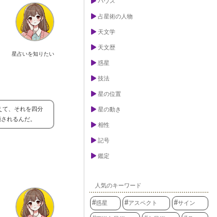
ハウス
占星術の人物
天文学
天文歴
星占いを知りたい
惑星
技法
星の位置
えて、それを四分
星の動き
類されるんだ。
相性
記号
鑑定
人気のキーワード
惑星
アスペクト
サイン