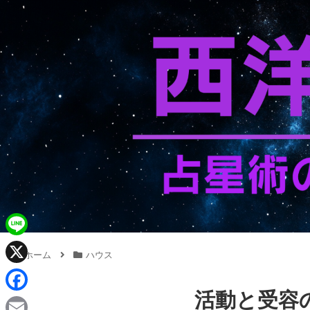
L
ホーム
ハウス
i
X
n
活動と受容
F