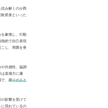
を読み解くのが西
柔軟星座といった
ー
を象徴し、行動
情熱的で自己表現
起こし、周囲を巻
力や共感性、協調
座は直感力に優
感で、
周りの人と
座の影響を受けて
うに現れているの