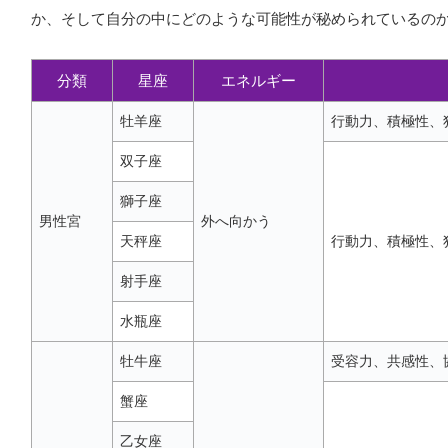
か、そして自分の中にどのような可能性が秘められているの
分類
星座
エネルギー
牡羊座
行動力、積極性、
双子座
獅子座
男性宮
外へ向かう
天秤座
行動力、積極性、
射手座
水瓶座
牡牛座
受容力、共感性、
蟹座
乙女座