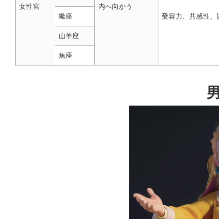
女性宮
内へ向かう
蠍座
受容力、共感性、
山羊座
魚座