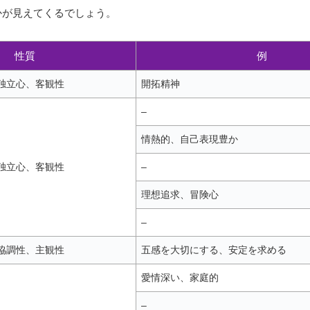
かが見えてくるでしょう。
性質
例
独立心、客観性
開拓精神
–
情熱的、自己表現豊か
独立心、客観性
–
理想追求、冒険心
–
協調性、主観性
五感を大切にする、安定を求める
愛情深い、家庭的
–