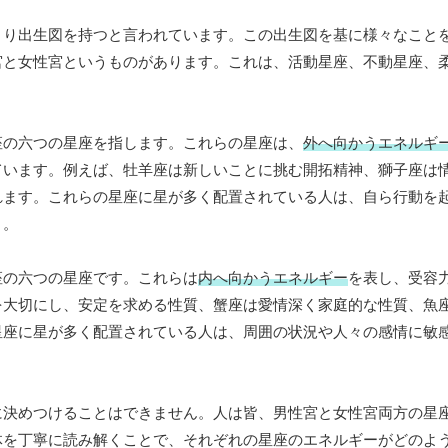
まり出生図を持つと言われています。この出生図を基に様々なこと
宮と女性宮というものがあります。これは、活動星座、不動星座、
座の六つの星座を指します。これらの星座は、
外へ向かうエネルギ
ています。例えば、牡羊座は新しいことに挑む開拓精神、獅子座は
れます。これらの星座に星が多く配置されている人は、自ら行動を
う。
座の六つの星座です。これらは
内へ向かうエネルギー
を表し、受容
を大切にし、安定を求める性質、蟹座は愛情深く家庭的な性質、魚
星座に星が多く配置されている人は、周囲の状況や人々の感情に敏
に決めつけることはできません。人は皆、男性宮と女性宮両方の星
体を丁寧に読み解くことで、それぞれの星座のエネルギーがどのよ