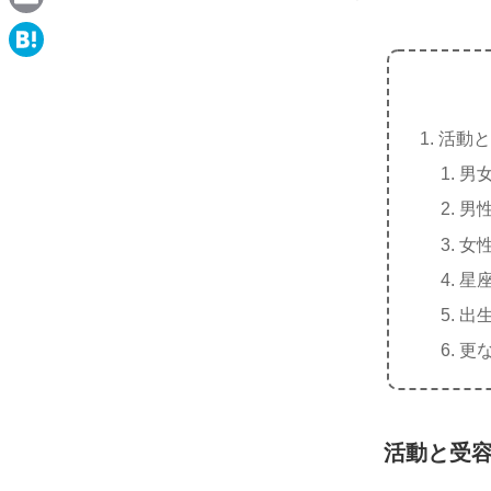
e
a
E
c
m
H
e
a
a
b
i
活動と
t
o
l
男
e
o
男
n
k
女
a
星
出
更
活動と受