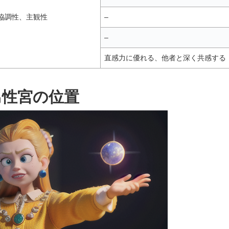
協調性、主観性
–
–
直感力に優れる、他者と深く共感する
男性宮の位置