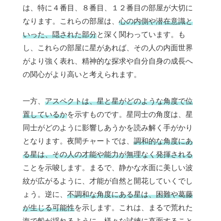
は、特に４番目、８番目、１２番目の部屋が大切に
なります。これらの部屋は、
心の内側や潜在意識と
いった、隠された部分
と深く関わっています。も
し、これらの部屋に星があれば、その人の内面世界
がより強く表れ、精神的な探求や自分自身の成長へ
の関心がより高いと考えられます。
一方、
アスペクトは、星と星がどのような角度で位
置しているか
を示すものです。星同士の角度は、星
同士がどのように影響しあうかを読み解く手がかり
となります。夜間チャートでは、
調和的な角度にあ
る星は、その人の才能や能力が無理なく発揮される
ことを示唆します。まるで、静かな水面に美しい波
紋が広がるように、才能が自然と開花していくでし
ょう。逆に、
不調和な角度にある星は、困難や葛藤
が生じる可能性
を示します。これは、まるで荒れた
海で船が揺れるように、様々な試練に直面すること