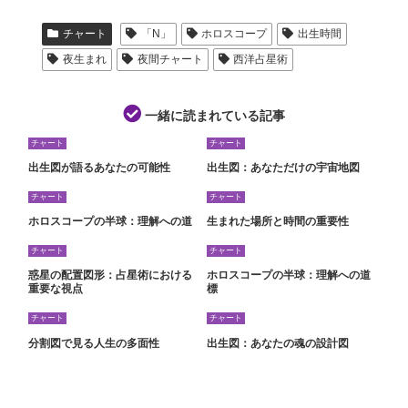
チャート
「N」
ホロスコープ
出生時間
夜生まれ
夜間チャート
西洋占星術
一緒に読まれている記事
チャート
チャート
出生図が語るあなたの可能性
出生図：あなただけの宇宙地図
チャート
チャート
ホロスコープの半球：理解への道
生まれた場所と時間の重要性
チャート
チャート
惑星の配置図形：占星術における
ホロスコープの半球：理解への道
重要な視点
標
チャート
チャート
分割図で見る人生の多面性
出生図：あなたの魂の設計図