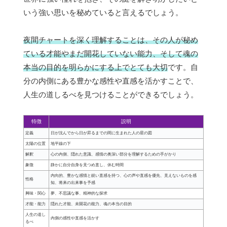
いう強い思いを秘めていると言えるでしょう。
夜間チャートを深く理解することは、その人が秘め
ている才能やまだ開花していない能力、そして魂の
本当の目的を明らかにする上でとても大切
です。自
分の内側にある豊かな感性や直感を活かすことで、
人生の道しるべを見つけることができるでしょう。
特徴
説明
定義
日が沈んでから日が昇るまでの間に生まれた人の星の図
太陽の位置
地平線の下
解釈
心の内側、隠れた意識、感情の奥深い部分を理解するための手がかり
象徴
静かに自分自身を見つめ直し、休む時間
内向的、豊かな感情と鋭い直感を持つ、心の声や直感を優先、見えないものを感
性格
知、将来の出来事を予感
興味・関心
夢、不思議な事、精神的な探求
才能・能力
隠れた才能、未開花の能力、魂の本当の目的
人生の道し
内側の感性や直感を活かす
るべ