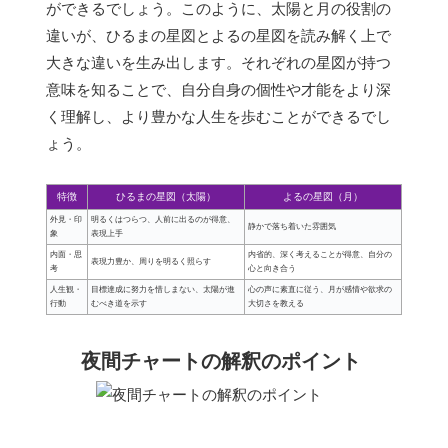
ができるでしょう。このように、太陽と月の役割の
違いが、ひるまの星図とよるの星図を読み解く上で
大きな違いを生み出します。それぞれの星図が持つ
意味を知ることで、自分自身の個性や才能をより深
く理解し、より豊かな人生を歩むことができるでし
ょう。
特徴
ひるまの星図（太陽）
よるの星図（月）
外見・印
明るくはつらつ、人前に出るのが得意、
静かで落ち着いた雰囲気
象
表現上手
内面・思
内省的、深く考えることが得意、自分の
表現力豊か、周りを明るく照らす
考
心と向き合う
人生観・
目標達成に努力を惜しまない、太陽が進
心の声に素直に従う、月が感情や欲求の
行動
むべき道を示す
大切さを教える
夜間チャートの解釈のポイント