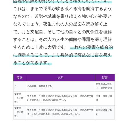
困難や試練が現れやすくなると考えられています。
これは、まるで逆風が吹き荒れる海を航海するよう
なもので、苦労や試練を乗り越える強い心が必要と
なるでしょう。夜生まれの人の星図を読み解く上
で、月と支配星、そして他の星々との関係性を理解
することは、その人の人生の傾向や課題を深く理解
するために非常に大切です。
これらの要素を総合的
に判断することで、より具体的で有益な助言を与え
ることができます。
要素
説明
影響
感情の波が激し
月
心の奥底、無意識を支配
く、周囲に敏感
支配星
生まれ持った性質や運命に大きな影響を与える星。星図の中で良
幸運、物事が順
（良い位
い位置にあり、他の星と調和している
調
置）
支配星
生まれ持った性質や運命に大きな影響を与える星。星図の中で望
困難や試練が多
（悪い位
ましくない位置にあり、他の星との関係が良くない
い
置）