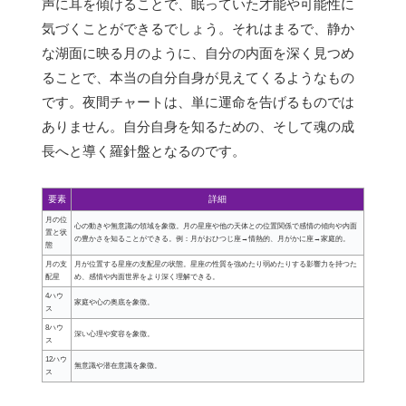
声に耳を傾けることで、眠っていた才能や可能性に
気づくことができるでしょう。それはまるで、静か
な湖面に映る月のように、自分の内面を深く見つめ
ることで、本当の自分自身が見えてくるようなもの
です。夜間チャートは、単に運命を告げるものでは
ありません。自分自身を知るための、そして魂の成
長へと導く羅針盤となるのです。
要素
詳細
月の位
心の動きや無意識の領域を象徴。月の星座や他の天体との位置関係で感情の傾向や内面
置と状
の豊かさを知ることができる。例：月がおひつじ座→情熱的、月がかに座→家庭的。
態
月の支
月が位置する星座の支配星の状態。星座の性質を強めたり弱めたりする影響力を持つた
配星
め、感情や内面世界をより深く理解できる。
4ハウ
家庭や心の奥底を象徴。
ス
8ハウ
深い心理や変容を象徴。
ス
12ハウ
無意識や潜在意識を象徴。
ス