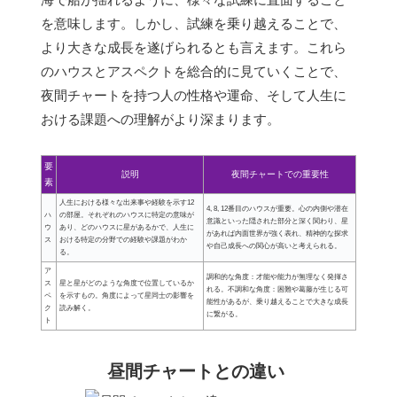
を意味します。しかし、試練を乗り越えることで、
より大きな成長を遂げられるとも言えます。これら
のハウスとアスペクトを総合的に見ていくことで、
夜間チャートを持つ人の性格や運命、そして人生に
おける課題への理解がより深まります。
要
説明
夜間チャートでの重要性
素
人生における様々な出来事や経験を示す12
4, 8, 12番目のハウスが重要。心の内側や潜在
ハ
の部屋。それぞれのハウスに特定の意味が
意識といった隠された部分と深く関わり、星
ウ
あり、どのハウスに星があるかで、人生に
があれば内面世界が強く表れ、精神的な探求
ス
おける特定の分野での経験や課題がわか
や自己成長への関心が高いと考えられる。
る。
ア
調和的な角度：才能や能力が無理なく発揮さ
ス
星と星がどのような角度で位置しているか
れる。不調和な角度：困難や葛藤が生じる可
ペ
を示すもの。角度によって星同士の影響を
能性があるが、乗り越えることで大きな成長
ク
読み解く。
に繋がる。
ト
昼間チャートとの違い