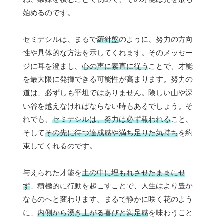
始めるのです。
セミデシルは、まるで
羅針盤
のように、努力の方向
性や具体的な方法を示してくれます。そのメッセー
ジに耳を澄まし、
心の声に素直に従う
ことで、才能
を最大限に発揮できる可能性が高まります。努力の
道は、必ずしも平坦ではありません。険しい山や深
い谷を越えなければならない時もあるでしょう。そ
れでも、
セミデシルは、努力は必ず報われる
こと、
そして
その先に待つ達成感や満ち足りた気持ち
を約
束してくれるのです。
与えられた才能を
土の中に埋もれさせたままにせ
ず
、積極的に行動を起こすことで、人生はより豊か
なものへと変わります。まるで静かに咲く花のよう
に、
内側から湧き上がる喜びと満足感
を味わうこと