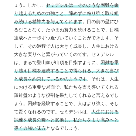
ょう。しかし、
セミデシルは、そのような困難を乗
り越えるための力強さと、諦めずに粘り強く取り組
み続ける精神力を与えてくれます
。目の前の壁にひ
るむことなく、たゆまぬ努力を続けることで、目標
達成へと一歩ずつ近づいていくことができます。そ
して、その過程で人は大きく成長し、人生における
大きな実りへと繋がっていくのです。セミデシル
は、まるで登山家が山頂を目指すように、
困難を乗
り越え目標を達成することで得られる、大きな喜び
と成長を約束しているかのようです
。それは、人生
における重要な局面で、私たちを支え導いてくれる
羅針盤のような役割を果たしてくれると言えるでし
ょう。困難を経験することで、人はより強く、そし
て賢くなれるのです。セミデシルは、
人生における
試練を成長の糧へと変換し、私たちをより高みへと
導く力強い味方
となるでしょう。