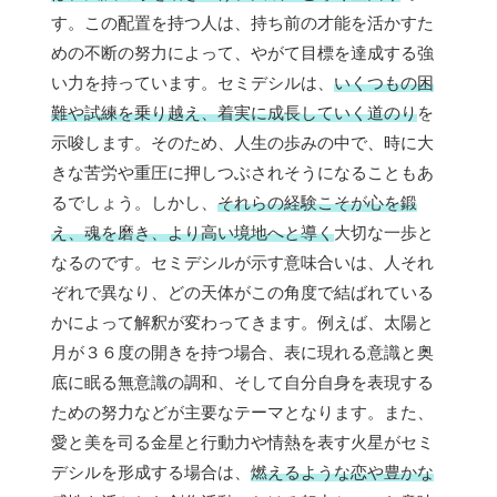
す。この配置を持つ人は、持ち前の才能を活かすた
めの不断の努力によって、やがて目標を達成する強
い力を持っています。セミデシルは、
いくつもの困
難や試練を乗り越え、着実に成長していく道のり
を
示唆します。そのため、人生の歩みの中で、時に大
きな苦労や重圧に押しつぶされそうになることもあ
るでしょう。しかし、
それらの経験こそが心を鍛
え、魂を磨き、より高い境地へと導く
大切な一歩と
なるのです。セミデシルが示す意味合いは、人それ
ぞれで異なり、どの天体がこの角度で結ばれている
かによって解釈が変わってきます。例えば、太陽と
月が３６度の開きを持つ場合、表に現れる意識と奥
底に眠る無意識の調和、そして自分自身を表現する
ための努力などが主要なテーマとなります。また、
愛と美を司る金星と行動力や情熱を表す火星がセミ
デシルを形成する場合は、
燃えるような恋や豊かな