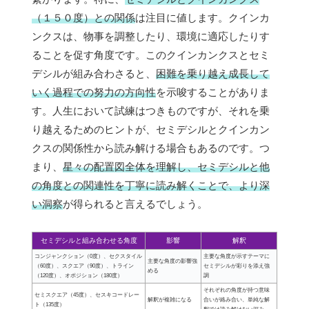
（１５０度）との関係
は注目に値します。クインカ
ンクスは、物事を調整したり、環境に適応したりす
ることを促す角度です。このクインカンクスとセミ
デシルが組み合わさると、
困難を乗り越え成長して
いく過程での努力の方向性
を示唆することがありま
す。人生において試練はつきものですが、それを乗
り越えるためのヒントが、セミデシルとクインカン
クスの関係性から読み解ける場合もあるのです。つ
まり、
星々の配置図全体を理解し、セミデシルと他
の角度との関連性を丁寧に読み解くことで、より深
い洞察
が得られると言えるでしょう。
セミデシルと組み合わせる角度
影響
解釈
コンジャンクション（0度）、セクスタイル
主要な角度が示すテーマに
主要な角度の影響強
（60度）、スクエア（90度）、トライン
セミデシルが彩りを添え強
める
（120度）、オポジション（180度）
調
それぞれの角度が持つ意味
セミスクエア（45度）、セスキコードレー
解釈が複雑になる
合いが絡み合い、単純な解
ト（135度）