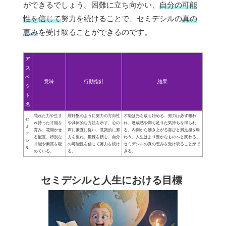
ができるでしょう。困難に立ち向かい、
自分の可能
性を信じて
努力を続けることで、セミデシルの
真の
恵み
を受け取ることができるのです。
ア
ス
ペ
意味
行動指針
結果
ク
ト
名
隠れた力や生ま
羅針盤のように努力の方向性
才能は光を放ち始める。努力は必ず報わ
セ
れ持った才能を
や具体的な方法を示す。心の
れ、達成感や満ち足りた気持ちを得られ
ミ
育み、花開かせ
声に素直に従い、意識的に努
る。内側から湧き上がる喜びと満足感を味
デ
る配置。特別な
力を重ね、鍛錬を積む。自分
わう。人生はより豊かなものへと変わる。
シ
才能や素質を秘
の可能性を信じて努力を続け
セミデシルの真の恵みを受け取ることがで
ル
めている。
る。
きる。
セミデシルと人生における目標