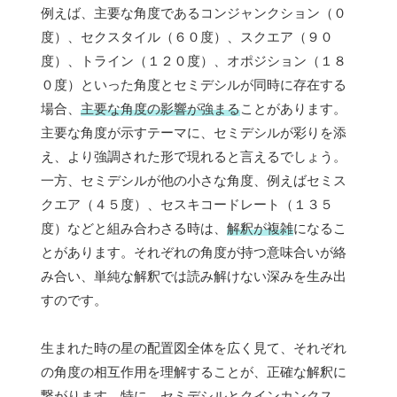
例えば、主要な角度であるコンジャンクション（０
度）、セクスタイル（６０度）、スクエア（９０
度）、トライン（１２０度）、オポジション（１８
０度）といった角度とセミデシルが同時に存在する
場合、
主要な角度の影響が強まる
ことがあります。
主要な角度が示すテーマに、セミデシルが彩りを添
え、より強調された形で現れると言えるでしょう。
一方、セミデシルが他の小さな角度、例えばセミス
クエア（４５度）、セスキコードレート（１３５
度）などと組み合わさる時は、
解釈が複雑
になるこ
とがあります。それぞれの角度が持つ意味合いが絡
み合い、単純な解釈では読み解けない深みを生み出
すのです。
生まれた時の星の配置図全体を広く見て、それぞれ
の角度の相互作用を理解することが、正確な解釈に
繋がります。特に、
セミデシルとクインカンクス