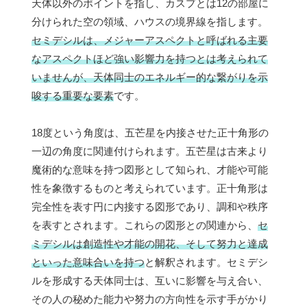
天体以外のポイントを指し、カスプとは12の部屋に
分けられた空の領域、ハウスの境界線を指します。
セミデシルは、メジャーアスペクトと呼ばれる主要
なアスペクトほど強い影響力を持つとは考えられて
いませんが、天体同士のエネルギー的な繋がりを示
唆する重要な要素
です。
18度という角度は、五芒星を内接させた正十角形の
一辺の角度に関連付けられます。五芒星は古来より
魔術的な意味を持つ図形として知られ、才能や可能
性を象徴するものと考えられています。正十角形は
完全性を表す円に内接する図形であり、調和や秩序
を表すとされます。これらの図形との関連から、
セ
ミデシルは創造性や才能の開花、そして努力と達成
といった意味合いを持つ
と解釈されます。セミデシ
ルを形成する天体同士は、互いに影響を与え合い、
その人の秘めた能力や努力の方向性を示す手がかり