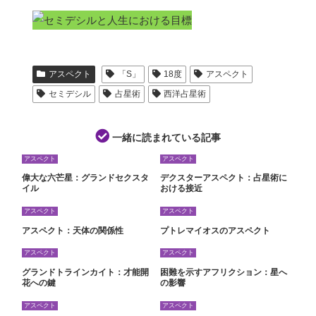
アスペクト
「S」
18度
アスペクト
セミデシル
占星術
西洋占星術
一緒に読まれている記事
アスペクト
アスペクト
偉大な六芒星：グランドセクスタ
デクスターアスペクト：占星術に
イル
おける接近
アスペクト
アスペクト
アスペクト：天体の関係性
プトレマイオスのアスペクト
アスペクト
アスペクト
グランドトラインカイト：才能開
困難を示すアフリクション：星へ
花への鍵
の影響
アスペクト
アスペクト