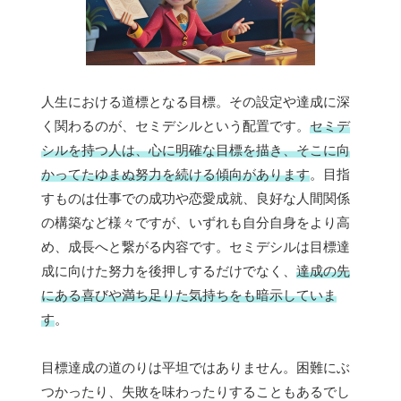
人生における道標となる目標。その設定や達成に深
く関わるのが、セミデシルという配置です。
セミデ
シルを持つ人は、心に明確な目標を描き、そこに向
かってたゆまぬ努力を続ける傾向があります
。目指
すものは仕事での成功や恋愛成就、良好な人間関係
の構築など様々ですが、いずれも自分自身をより高
め、成長へと繋がる内容です。セミデシルは目標達
成に向けた努力を後押しするだけでなく、
達成の先
にある喜びや満ち足りた気持ちをも暗示していま
す
。
目標達成の道のりは平坦ではありません。困難にぶ
つかったり、失敗を味わったりすることもあるでし