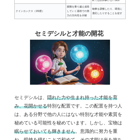
釈では読み解けない深み
困難を乗り越え成長
物事を調整したり、環境に
クインカンクス（150度）
していく過程での努
適応したりすることを促す
力の方向性を示唆
セミデシルと才能の開花
セミデシルは、
隠れた力や生まれ持った才能を育
み、花開かせる
特別な配置です。この配置を持つ人
は、ある分野で他の人にはない特別な才能や素質を
秘めている可能性を秘めています。しかし、宝物は
眠らせておいても輝きません
。意識的に努力を重
ね、鍛錬を積むことで初めて、その才能は光を放ち