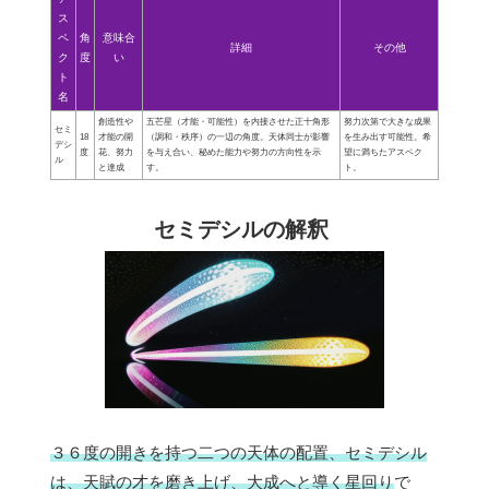
ス
ペ
角
意味合
詳細
その他
ク
度
い
ト
名
創造性や
五芒星（才能・可能性）を内接させた正十角形
努力次第で大きな成果
セミ
18
才能の開
（調和・秩序）の一辺の角度。天体同士が影響
を生み出す可能性。希
デシ
度
花、努力
を与え合い、秘めた能力や努力の方向性を示
望に満ちたアスペク
ル
と達成
す。
ト。
セミデシルの解釈
３６度の開きを持つ二つの天体の配置、セミデシル
は、天賦の才を磨き上げ、大成へと導く星回り
で