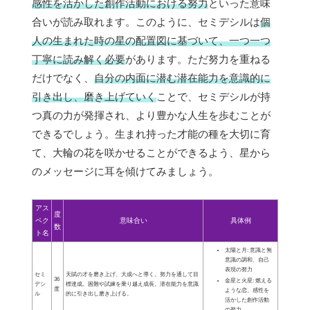
感性を活かした創作活動における努力
といった意味
合いが読み取れます。このように、セミデシルは
個
人の生まれた時の星の配置図に基づいて、一つ一つ
丁寧に読み解く必要
があります。ただ努力を重ねる
だけでなく、
自分の内面に潜む潜在能力を意識的に
引き出し、磨き上げていく
ことで、セミデシルが持
つ真の力が発揮され、より豊かな人生を歩むことが
できるでしょう。生まれ持った才能の種を大切に育
て、大輪の花を咲かせることができるよう、星から
のメッセージに耳を傾けてみましょう。
アス
度
ペク
意味合い
具体例
数
ト名
太陽と月: 意識と無
意識の調和、自己
表現の努力
セミ
天賦の才を磨き上げ、大成へと導く。努力を通して目
36
金星と火星: 燃える
デシ
標達成。困難や試練を乗り越え成長。潜在能力を意識
度
ような恋、感性を
ル
的に引き出し磨き上げる。
活かした創作活動
の努力