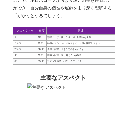
ことで、ホロスコープからより深い洞察を得ること
ができ、自分自身の個性や運命をより深く理解する
手がかりとなるでしょう。
アスペクト名
角度
意味
合
0度
惑星の力が一体となり、強い影響力を発揮
六分位
60度
物事がスムーズに進みやすく、才能が開花しやすい
三分位
120度
幸運の配置、大きな恵みをもたらす
矩
90度
困難や試練、乗り越えるべき課題
衝
180度
対立や緊張感、相反する二つの力
主要なアスペクト