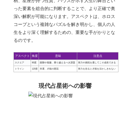
柄、星座が持つ性質、ハウスが示す人生の舞台とい
った要素を総合的に判断することで、より正確で奥
深い解釈が可能になります。アスペクトは、ホロス
コープという複雑なパズルを解き明かし、個人の人
生をより深く理解するための、重要な手がかりとな
るのです。
アスペクト
角度
意味
注意点
スクエア
90度
困難や葛藤、乗り越えるべき課題
努力や挑戦を通してこそ成長できる
トライン
120度
幸運、才能の開花
努力を怠ると才能を活かしきれない
現代占星術への影響