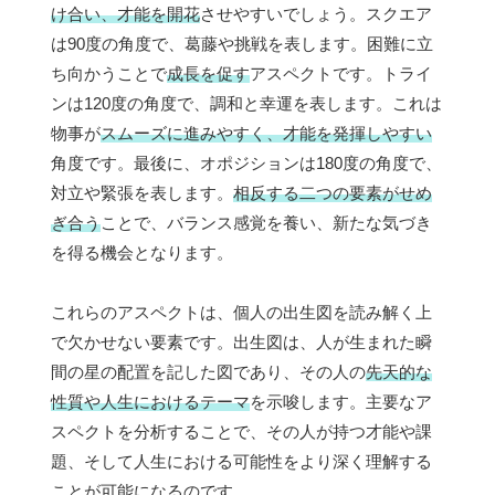
け合い、才能を開花
させやすいでしょう。スクエア
は90度の角度で、葛藤や挑戦を表します。困難に立
ち向かうことで
成長を促す
アスペクトです。トライ
ンは120度の角度で、調和と幸運を表します。これは
物事が
スムーズに進みやすく、才能を発揮しやすい
角度です。最後に、オポジションは180度の角度で、
対立や緊張を表します。
相反する二つの要素がせめ
ぎ合う
ことで、バランス感覚を養い、新たな気づき
を得る機会となります。
これらのアスペクトは、個人の出生図を読み解く上
で欠かせない要素です。出生図は、人が生まれた瞬
間の星の配置を記した図であり、その人の
先天的な
性質や人生におけるテーマ
を示唆します。主要なア
スペクトを分析することで、その人が持つ才能や課
題、そして人生における可能性をより深く理解する
ことが可能になるのです。