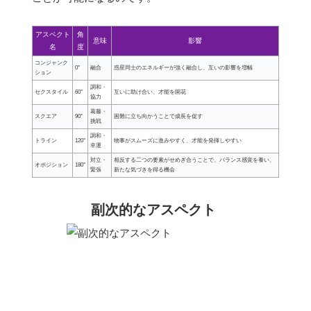
アスペクト
角
意味
影響
名
度
コンジャンク
0°
融合
惑星同士のエネルギーが強く融合し、互いの影響を増幅
ション
調和・
セクスタイル
60°
互いに助け合い、才能を開花
協力
葛藤・
スクエア
90°
困難に立ち向かうことで成長を促す
挑戦
調和・
トライン
120°
物事がスムーズに進みやすく、才能を発揮しやすい
幸運
対立・
相反する二つの要素がせめぎ合うことで、バランス感覚を養い、
オポジション
180°
緊張
新たな気づきを得る機会
副次的なアスペクト