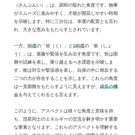
（さんぶんい）」は、調和の取れた角度です。物事
がスムーズに進みやすく、才能が開花しやすい時期
を示唆します。特に三分位は、幸運の配置とも言わ
れ、大きな恵みをもたらすとされています。
一方、
90度
の「矩（く）」と
180度
の「衝（しょ
う）」は、葛藤や緊張を生み出す角度です。矩は困
難や試練を表し、乗り越えるべき課題を示唆しま
す。衝は対立や緊張感を表し、自身の中に相反する
二つの力が存在することを示します。これらの角度
は一見困難をもたらすように見えますが、
成長の機
会
を与えてくれるとも言えます。
このように、アスペクトは様々な角度と意味を持
ち、惑星同士のエネルギーの交流を解き明かす重要
な要素となります。これらのアスペクトを理解する