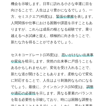
機会を示唆します。日常に訪れる小さな幸運に目を
向けることで、人生はより豊かになるでしょう。一
方、セミスクエア(45度)は、
緊張や摩擦
を表します。
人間関係や仕事における困難や課題を示すこともあ
りますが、これらは成長の糧となる経験です。乗り
越えるべき試練と捉え、積極的に向き合うことで、
新たな力を得ることができるでしょう。
セスキコードレート(135度)は、
思いがけない出来事
や変化
を暗示します。突然の出来事に戸惑うことも
あるかもしれませんが、変化を受け入れることで、
新たな道が開けることもあります。柔軟な心で変化
に対応することで、人生はより刺激的なものになる
でしょう。最後に、クインカンクス(150度)は、
調整
や適応の必要性
を示します。異なる要素のバランス
を取る必要性を示唆しており、時には困難な調整を
迫られることもあるでしょう。しかし、異なる要素