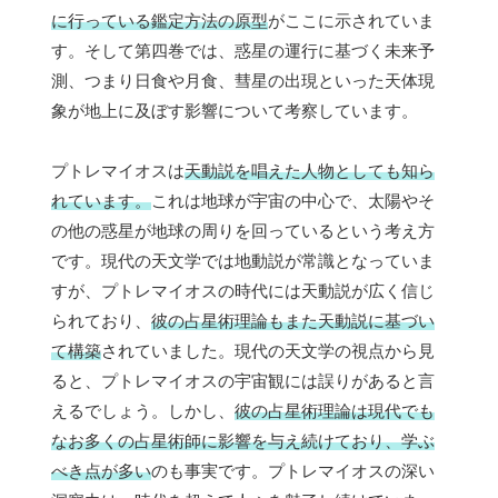
に行っている鑑定方法の原型
がここに示されていま
す。そして第四巻では、惑星の運行に基づく未来予
測、つまり日食や月食、彗星の出現といった天体現
象が地上に及ぼす影響について考察しています。
プトレマイオスは
天動説を唱えた人物としても知ら
れています。
これは地球が宇宙の中心で、太陽やそ
の他の惑星が地球の周りを回っているという考え方
です。現代の天文学では地動説が常識となっていま
すが、プトレマイオスの時代には天動説が広く信じ
られており、
彼の占星術理論もまた天動説に基づい
て構築
されていました。現代の天文学の視点から見
ると、プトレマイオスの宇宙観には誤りがあると言
えるでしょう。しかし、
彼の占星術理論は現代でも
なお多くの占星術師に影響を与え続けており、学ぶ
べき点が多い
のも事実です。プトレマイオスの深い