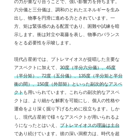
の力が重なり合うことで、強い影響力を持ちます。
六分儀と三分儀は、調和のとれたエネルギーを生み
出し、物事を円滑に進める力とされています。一
方、矩は緊張感のある配置であり、困難や試練を暗
示します。衝は対立や葛藤を表し、物事のバランス
をとる必要性を示唆します。
現代占星術では、プトレマイオスが提唱した主要な
アスペクトに加えて、
30度（半分六分儀）、45度
（半分矩）、72度（五分儀）、135度（半分矩と半分
衝の間）、150度（外部矩）といった副次的なアスペ
クト
も用いられています。これらの副次的なアスペ
クトは、より細かな解釈を可能にし、個人の性格や
運命をより深く掘り下げるために役立ちます。しか
し、現代占星術で様々なアスペクトが用いられるよ
うになったとはいえ、
プトレマイオスの理論は土台
であり続けています。彼の深い洞察力は、時代を超