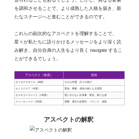
を調和させることで、より成熟した人格を築き、新
たなステージへと進むことができるのです。
これらの副次的なアスペクトを理解することで、
星々が私たちに語りかけるメッセージをより深く読
み解き、自分自身の人生をより良く navigate するこ
とができるでしょう。
アスペクト（角度）
意味
セミセクスタイル（30度）
小さな幸運、日々の喜び
セミスクエア（45度）
緊張、摩擦、成長の糧となる課題
セスキコードレート（135度）
思いがけない出来事、変化、新たな道
クインカンクス（150度）
調整、適応の必要性、バランス、成熟
アスペクトの解釈