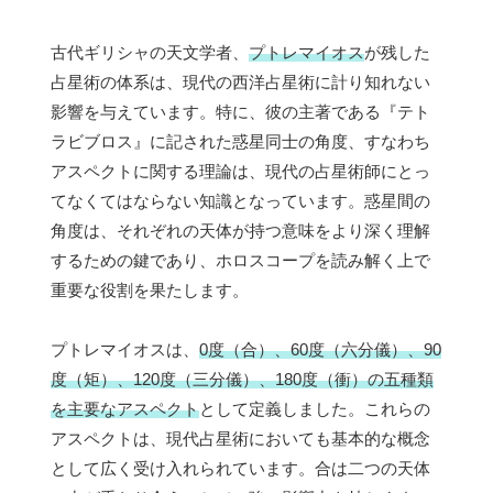
古代ギリシャの天文学者、
プトレマイオス
が残した
占星術の体系は、現代の西洋占星術に計り知れない
影響を与えています。特に、彼の主著である『テト
ラビブロス』に記された惑星同士の角度、すなわち
アスペクトに関する理論は、現代の占星術師にとっ
てなくてはならない知識となっています。惑星間の
角度は、それぞれの天体が持つ意味をより深く理解
するための鍵であり、ホロスコープを読み解く上で
重要な役割を果たします。
プトレマイオスは、
0度（合）、60度（六分儀）、90
度（矩）、120度（三分儀）、180度（衝）の五種類
を主要なアスペクト
として定義しました。これらの
アスペクトは、現代占星術においても基本的な概念
として広く受け入れられています。合は二つの天体