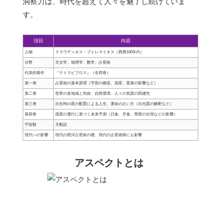
洞察力は、時代を超えて人々を魅了し続けていま
す。
項目
内容
人物
クラウディオス・プトレマイオス（西暦100年代）
分野
天文学、地理学、数学、占星術
代表的著作
『テトラビブロス』（全四巻）
第一巻
占星術の基本原理（宇宙の構造、惑星、星座の影響など）
第二巻
世界の各地域と気候、自然環境、人々の気質の関連性
第三巻
出生時の星の配置による人生、運命の占い方（出生図の解釈など）
第四巻
惑星の運行に基づく未来予測（日食、月食、彗星の出現などの影響）
宇宙観
天動説
現代への影響
現代の西洋占星術の礎、現代の占星術師にも影響
アスペクトとは