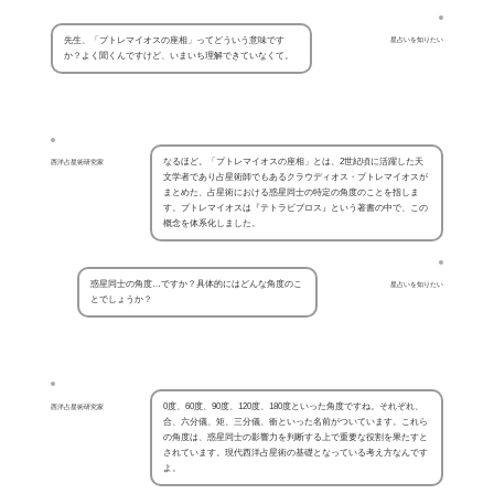
先生、「プトレマイオスの座相」ってどういう意味です
星占いを知りたい
か？よく聞くんですけど、いまいち理解できていなくて。
なるほど。「プトレマイオスの座相」とは、2世紀頃に活躍した天
西洋占星術研究家
文学者であり占星術師でもあるクラウディオス・プトレマイオスが
まとめた、占星術における惑星同士の特定の角度のことを指しま
す。プトレマイオスは『テトラビブロス』という著書の中で、この
概念を体系化しました。
惑星同士の角度…ですか？具体的にはどんな角度のこ
星占いを知りたい
とでしょうか？
0度、60度、90度、120度、180度といった角度ですね。それぞれ、
西洋占星術研究家
合、六分儀、矩、三分儀、衝といった名前がついています。これら
の角度は、惑星同士の影響力を判断する上で重要な役割を果たすと
されています。現代西洋占星術の基礎となっている考え方なんです
よ。