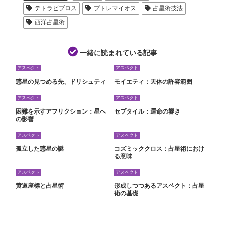
テトラビブロス
プトレマイオス
占星術技法
西洋占星術
一緒に読まれている記事
アスペクト
アスペクト
惑星の見つめる先、ドリシュティ
モイエティ：天体の許容範囲
アスペクト
アスペクト
困難を示すアフリクション：星へ
セプタイル：運命の響き
の影響
アスペクト
アスペクト
孤立した惑星の謎
コズミッククロス：占星術におけ
る意味
アスペクト
アスペクト
黄道座標と占星術
形成しつつあるアスペクト：占星
術の基礎