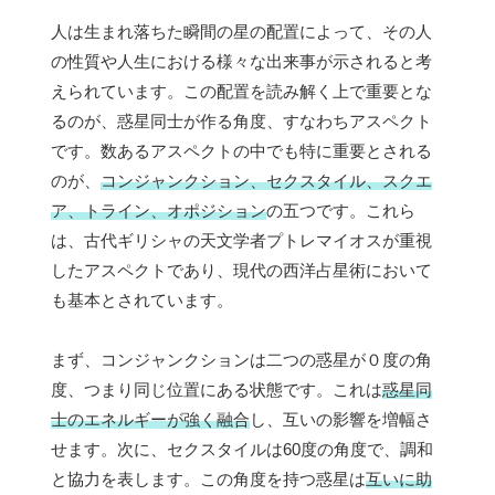
人は生まれ落ちた瞬間の星の配置によって、その人
の性質や人生における様々な出来事が示されると考
えられています。この配置を読み解く上で重要とな
るのが、惑星同士が作る角度、すなわちアスペクト
です。数あるアスペクトの中でも特に重要とされる
のが、
コンジャンクション、セクスタイル、スクエ
ア、トライン、オポジション
の五つです。これら
は、古代ギリシャの天文学者プトレマイオスが重視
したアスペクトであり、現代の西洋占星術において
も基本とされています。
まず、コンジャンクションは二つの惑星が０度の角
度、つまり同じ位置にある状態です。これは
惑星同
士のエネルギーが強く融合
し、互いの影響を増幅さ
せます。次に、セクスタイルは60度の角度で、調和
と協力を表します。この角度を持つ惑星は
互いに助