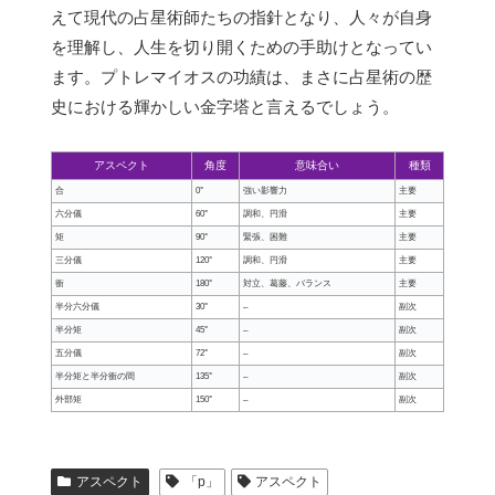
えて現代の占星術師たちの指針となり、人々が自身
を理解し、人生を切り開くための手助けとなってい
ます。プトレマイオスの功績は、まさに占星術の歴
史における輝かしい金字塔と言えるでしょう。
アスペクト
角度
意味合い
種類
合
0°
強い影響力
主要
六分儀
60°
調和、円滑
主要
矩
90°
緊張、困難
主要
三分儀
120°
調和、円滑
主要
衝
180°
対立、葛藤、バランス
主要
半分六分儀
30°
–
副次
半分矩
45°
–
副次
五分儀
72°
–
副次
半分矩と半分衝の間
135°
–
副次
外部矩
150°
–
副次
アスペクト
「p」
アスペクト