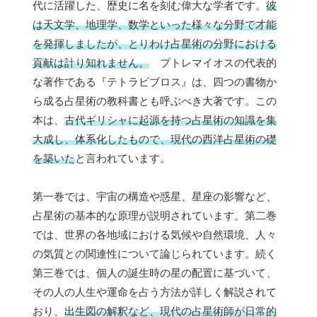
代に活躍した、歴史に名を刻む偉大な学者です。
彼
は天文学、地理学、数学といった様々な分野で才能
を発揮しましたが、とりわけ占星術の分野における
貢献は計り知れません。
プトレマイオスの代表的
な著作である『テトラビブロス』は、四つの書物か
ら成る占星術の教科書とも呼ぶべき大著です。この
本は、
古代ギリシャに起源を持つ占星術の知識を集
大成し、体系化したもので、現代の西洋占星術の礎
を築いた
と言われています。
第一巻では、宇宙の構造や惑星、星座の影響など、
占星術の基本的な原理が説明されています。第二巻
では、世界の各地域における気候や自然環境、人々
の気質との関連性について論じられています。続く
第三巻では、個人の誕生時の星の配置に基づいて、
その人の人生や運命を占う方法が詳しく解説されて
おり、
出生図の解釈など、現代の占星術師が日常的