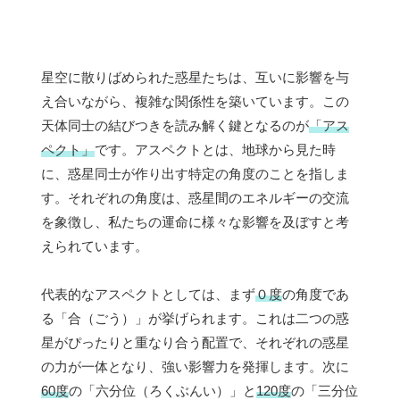
星空に散りばめられた惑星たちは、互いに影響を与
え合いながら、複雑な関係性を築いています。この
天体同士の結びつきを読み解く鍵となるのが
「アス
ペクト」
です。アスペクトとは、地球から見た時
に、惑星同士が作り出す特定の角度のことを指しま
す。それぞれの角度は、惑星間のエネルギーの交流
を象徴し、私たちの運命に様々な影響を及ぼすと考
えられています。
代表的なアスペクトとしては、まず
０度
の角度であ
る「合（ごう）」が挙げられます。これは二つの惑
星がぴったりと重なり合う配置で、それぞれの惑星
の力が一体となり、強い影響力を発揮します。次に
60度
の「六分位（ろくぶんい）」と
120度
の「三分位