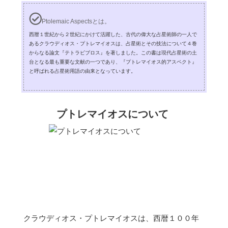
Ptolemaic Aspectsとは。
西暦１世紀から２世紀にかけて活躍した、古代の偉大な占星術師の一人で
あるクラウディオス・プトレマイオスは、占星術とその技法について４巻
からなる論文『テトラビブロス』を著しました。この書は現代占星術の土
台となる最も重要な文献の一つであり、『プトレマイオス的アスペクト』
と呼ばれる占星術用語の由来となっています。
プトレマイオスについて
クラウディオス・プトレマイオスは、西暦１００年