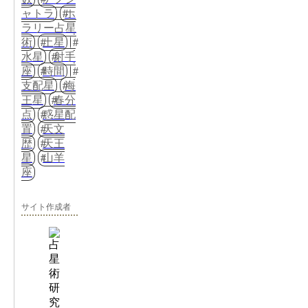
ャトラ
ホ
ラリー占星
術
土星
水星
射手
座
時間
支配星
海
王星
春分
点
惑星配
置
天文
歴
天王
星
山羊
座
サイト作成者