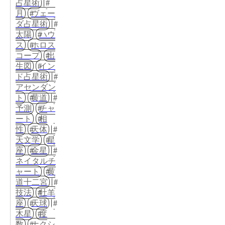
占星術
月
ヴェー
ダ占星術
太陽
ハウ
ス
ホロス
コープ
出
生図
イン
ド占星術
アセンダン
ト
黄道
予測
チャ
ート
相
性
天体
天文学
星
座
金星
ネイタルチ
ャート
黄
道十二宮
技法
牡羊
座
天球
木星
度
数
ナクシ