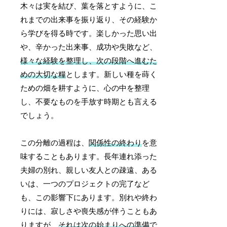
木々は実を結び、葉を落とすように、こ
れまでの出来事を振り返り、その経験か
ら学びを得る時です。楽しかった思い出
や、辛かった出来事、成功や失敗など、
様々な経験を整理し、次の段階へ進むた
めの大切な糧
とします。新しい種を蒔く
ための畑を耕すように、心の中を整理
し、不要なものを手放す時期とも言える
でしょう。
この分離の過程は、
関係性の終わり
を意
味することもあります。長年連れ添った
夫婦の別れ、親しい友人との疎遠、ある
いは、一つのプロジェクトの完了など
も、この影響下にあります。別れや終わ
りには、寂しさや喪失感が伴うこともあ
りますが、
それは次の始まりへの準備
で