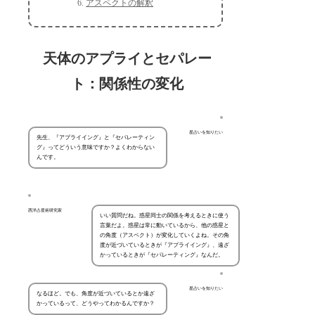
アスペクトの解釈
天体のアプライとセパレー
ト：関係性の変化
星占いを知りたい
先生、『アプライイング』と『セパレーティン
グ』ってどういう意味ですか？よくわからない
んです。
西洋占星術研究家
いい質問だね。惑星同士の関係を考えるときに使う
言葉だよ。惑星は常に動いているから、他の惑星と
の角度（アスペクト）が変化していくよね。その角
度が近づいているときが『アプライイング』、遠ざ
かっているときが『セパレーティング』なんだ。
星占いを知りたい
なるほど。でも、角度が近づいているとか遠ざ
かっているって、どうやってわかるんですか？