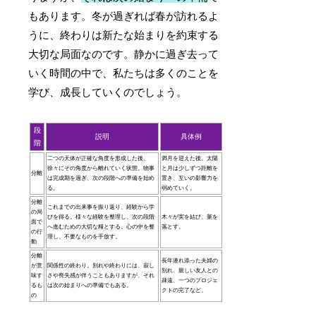
もあります。冬が過ぎれば春が訪れるよ
うに、終わりは新たな始まりを約束する
大切な局面なのです。静かに過ぎ去って
いく時間の中で、私たちは多くのことを
学び、成長していくのでしょう。
段
説明
具体例
階
二つの天体が正確な角度を形成した後、
満月を迎えた後、太陽
徐々にその角度から離れていく状態。物事
と月は少しずつ距離を
分離
は完成期を過ぎ、次の段階への準備を始め
置き、互いの影響力を
る。
弱めていく。
分離
これまでの出来事を振り返り、経験から学
の局
びを得る。様々な経験を整理し、次の段階
木々が実を結び、葉を
面で
へ進むための大切な糧とする。心の中を整
落とす。
の行
理し、不要なものを手放す。
動
分離
長年連れ添った夫婦の
が意
関係性の終わり。別れや終わりには、寂し
別れ、親しい友人との
味す
さや喪失感が伴うこともありますが、それ
疎遠、一つのプロジェ
るも
は次の始まりへの準備でもある。
クトの完了など。
の