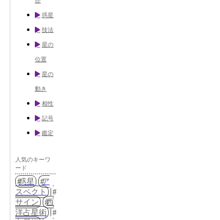
歴
惑星
技法
星の
位置
星の
動き
相性
記号
鑑定
人気のキーワ
ード
惑星
ア
スペクト
サイン
西
洋占星術