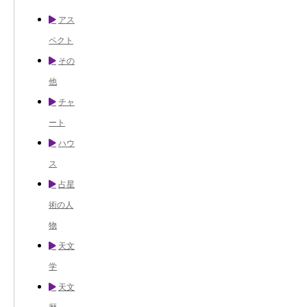
アス
ペクト
その
他
チャ
ート
ハウ
ス
占星
術の人
物
天文
学
天文