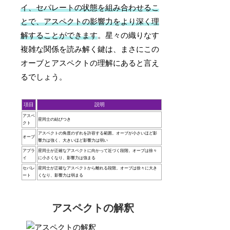
イ、セパレートの状態を組み合わせるこ
とで、アスペクトの影響力をより深く理
解することができます
。星々の織りなす
複雑な関係を読み解く鍵は、まさにこの
オーブとアスペクトの理解にあると言え
るでしょう。
項目
説明
アスペ
星同士の結びつき
クト
アスペクトの角度のずれを許容する範囲。オーブが小さいほど影
オーブ
響力は強く、大きいほど影響力は弱い
アプラ
星同士が正確なアスペクトに向かって近づく段階。オーブは徐々
イ
に小さくなり、影響力は強まる
セパレ
星同士が正確なアスペクトから離れる段階。オーブは徐々に大き
ート
くなり、影響力は弱まる
アスペクトの解釈