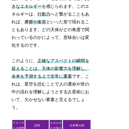
きなエネルギー
を感じられます。このエ
ネルギーは、
行動力
へと繋がることもあ
れば、
摩擦や衝突
といった形で現れるこ
ともあります。どの天体がどの角度で関
わっているのかによって、意味合いは変
化するのです。
このように、
正確なアスペクトの瞬間を
捉えることは、天体の影響力を理解し、
未来を予測する上で非常に重要
です。こ
れは、星空を読むことで人の運命や世の
中の流れを理解しようとする占星術にお
いて、欠かせない要素と言えるでしょ
う。
アスペク
エネルギ
説明
出来事の例
トの状態
ーの強さ