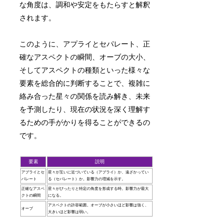
な角度は、調和や安定をもたらすと解釈
されます。
このように、アプライとセパレート、正
確なアスペクトの瞬間、オーブの大小、
そしてアスペクトの種類といった様々な
要素を総合的に判断することで、複雑に
絡み合った星々の関係を読み解き、未来
を予測したり、現在の状況を深く理解す
るための手がかりを得ることができるの
です。
要素
説明
アプライとセ
星々が互いに近づいている（アプライ）か、遠ざかってい
パレート
る（セパレート）か。影響力の増減を示す。
正確なアスペ
星々がぴったりと特定の角度を形成する時。影響力が最大
クトの瞬間
になる。
アスペクトの許容範囲。オーブが小さいほど影響は強く、
オーブ
大きいほど影響は弱い。