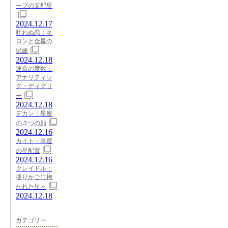
ープの支配星
2024.12.17
叶わぬ恋：キ
ロンと金星の
試練
2024.12.18
運命の度数：
アナリティッ
ク・ディグリ
ー
2024.12.18
デカン：星座
の３つの顔
2024.12.16
カイト：幸運
の星配置
2024.12.16
クレイドル：
揺りかごに抱
かれた星々
2024.12.18
カテゴリー