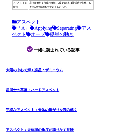
アスペクトの
星々が形作る角度の種類。0度や180度は緊張感や変化、60
種類
度や120度は調和や安定をもたらす。
アスペクト
「A」
Applying
Separating
アス
ペクト
オーブ
惑星の動き
一緒に読まれている記事
太陽の中心で輝く惑星：ザミニウム
星同士の葛藤：ハードアスペクト
完璧なアスペクト：天体の繋がりを読み解く
アスペクト：天体間の角度が織りなす意味