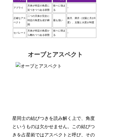
天体が特定の角度に
徐々に強ま
アプライ
–
近づきつつある状態
る
二つの天体が完全に
正確なアス
新月、満月（太陽と月が0
特定の角度を成す瞬
最も強い
ペクト
度）、太陽と火星が90度
間
天体が特定の角度か
徐々に弱ま
セパレート
–
ら離れつつある状態
る
オーブとアスペクト
星同士の結びつきを読み解く上で、角度
というものは欠かせません。この結びつ
きを占星術ではアスペクトと呼び、その