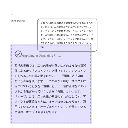
西洋占星術研究家
それぞれの惑星の動きを観察することでわかるんだ
よ。例えば、二つの惑星がだんだん近づいていっ
て、ちょうど０度の角度になったら、そこがアスペ
クトが完成した地点になる。そこまではアプライイ
ング、そこからはセパレーティングになるんだ。０
度を過ぎると、角度はまた大きくなっていくから
ね。
Applying & Separatingとは。
西洋占星術では、二つの星がお互いにどのような位置関
係にあるかを『アスペクト』と呼びます。このアスペク
トを作る二つの星の動きについて、『適用』と『分離』
という言葉を使います。二つの星が正確なアスペクトに
近づいていくときを『適用』といい、逆に正確なアスペ
クトから遠ざかっていくときを『分離』といいます。
『オーブ』とは、二つの星の角度のずれのことです。ア
スペクトが正確なときは、オーブはゼロになります。適
用しているときは、オーブは小さくなり、分離している
ときは、オーブは大きくなります。