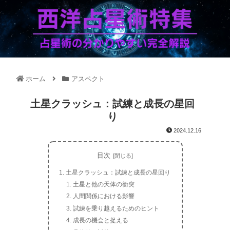
ホーム
アスペクト
土星クラッシュ：試練と成長の星回
り
2024.12.16
目次
土星クラッシュ：試練と成長の星回り
土星と他の天体の衝突
人間関係における影響
試練を乗り越えるためのヒント
成長の機会と捉える