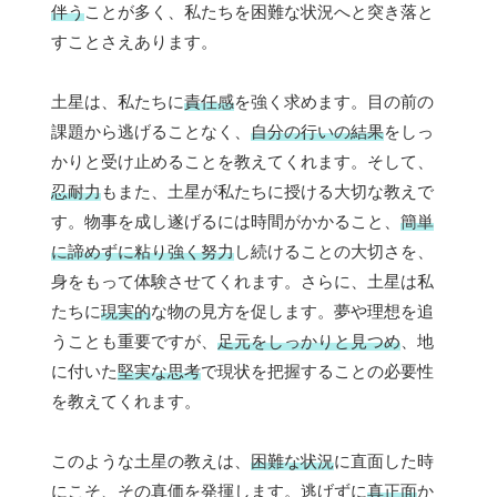
伴う
ことが多く、私たちを困難な状況へと突き落と
すことさえあります。
土星は、私たちに
責任感
を強く求めます。目の前の
課題から逃げることなく、
自分の行いの結果
をしっ
かりと受け止めることを教えてくれます。そして、
忍耐力
もまた、土星が私たちに授ける大切な教えで
す。物事を成し遂げるには時間がかかること、
簡単
に諦めずに粘り強く努力
し続けることの大切さを、
身をもって体験させてくれます。さらに、土星は私
たちに
現実的
な物の見方を促します。夢や理想を追
うことも重要ですが、
足元をしっかりと見つめ
、地
に付いた
堅実な思考
で現状を把握することの必要性
を教えてくれます。
このような土星の教えは、
困難な状況
に直面した時
にこそ、その真価を発揮します。逃げずに
真正面
か