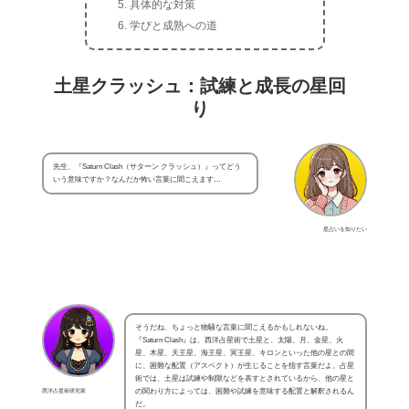
具体的な対策
学びと成熟への道
土星クラッシュ：試練と成長の星回
り
先生、『Saturn Clash（サターン クラッシュ）』ってどう
いう意味ですか？なんだか怖い言葉に聞こえます…
星占いを知りたい
そうだね、ちょっと物騒な言葉に聞こえるかもしれないね。
『Saturn Clash』は、西洋占星術で土星と、太陽、月、金星、火
星、木星、天王星、海王星、冥王星、キロンといった他の星との間
に、困難な配置（アスペクト）が生じることを指す言葉だよ。占星
術では、土星は試練や制限などを表すとされているから、他の星と
西洋占星術研究家
の関わり方によっては、困難や試練を意味する配置と解釈されるん
だ。