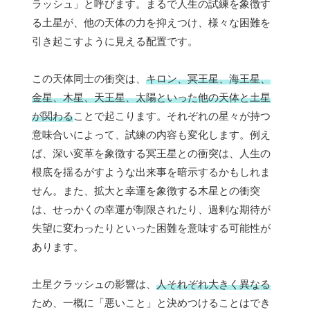
ラッシュ」と呼びます。まるで人生の試練を象徴す
る土星が、他の天体の力を抑えつけ、様々な困難を
引き起こすように見える配置です。
この天体同士の衝突は、
キロン、冥王星、海王星、
金星、木星、天王星、太陽といった他の天体と土星
が関わる
ことで起こります。それぞれの星々が持つ
意味合いによって、試練の内容も変化します。例え
ば、深い変革を象徴する冥王星との衝突は、人生の
根底を揺るがすような出来事を暗示するかもしれま
せん。また、拡大と幸運を象徴する木星との衝突
は、せっかくの幸運が制限されたり、過剰な期待が
失望に変わったりといった困難を意味する可能性が
あります。
土星クラッシュの影響は、
人それぞれ大きく異なる
ため、一概に「悪いこと」と決めつけることはでき