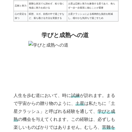
困難な状況でも諦めず、粘り強く
土星は忍耐と努力を象徴する星であり、焦ら
忍耐と努力
地道に努力を続ける
ず一歩一歩着実に進むことが重要
心の安定を
瞑想、ヨガ、自然の中で過ごすな
土星クラッシュによる精神的な負担を軽減
保つ
ど、落ち着ける方法を実践する
し、穏やかな気持ちで過ごすため
学びと成熟への道
人生を歩む道において、時に
試練
が訪れます。まる
で宇宙からの贈り物のように、
土星
は私たちに「土
星クラッシュ」と呼ばれる経験を通して、
学びと成
熟
の機会を与えてくれます。この経験は、必ずしも
楽しいものばかりではありません。むしろ、
苦難を