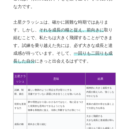
な力です。
土星クラッシュは、確かに困難な時期ではありま
す。しかし、
それを成長の糧と捉え、前向きに
取り
組むことで、私たちは大きく飛躍することができま
す。試練を乗り越えた先には、必ず大きな成長と達
成感が待っています。そして、
一回りも二回りも成
長した自分
にきっと出会えるはずです。
土星クラ
意味
結果
ッシュ
精神的に大きく成長する
試練、制
厳しい教師のように弱点を浮き彫りにする
内面が鍛えられ、強くしな
限、責任
克服できていない課題と向き合うことを強いられる
やかになる
夢や理想ばかり追いかけるのではなく、地に足をつけ
現実を直視
将来の成功や幸せを築く上
た現実的な思考ができるようになる
する力
で大切な力を得る
物事を客観的に捉え、冷静に判断する力が身につく
大きく飛躍する
大きな成長と達成感が得ら
成長の糧
前向きに取り組む
れる
一回りも二回りも成長した