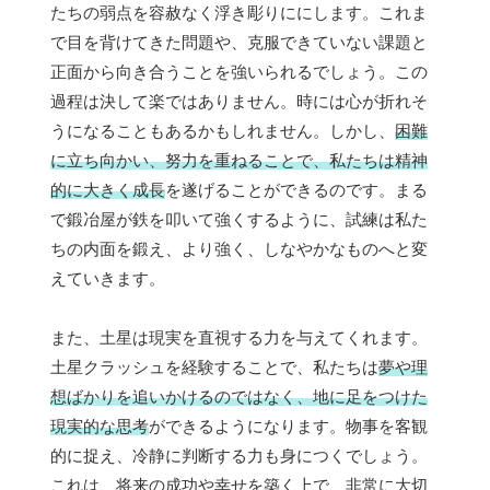
たちの弱点を容赦なく浮き彫りににします。これま
で目を背けてきた問題や、克服できていない課題と
正面から向き合うことを強いられるでしょう。この
過程は決して楽ではありません。時には心が折れそ
うになることもあるかもしれません。しかし、
困難
に立ち向かい、努力を重ねることで、私たちは精神
的に大きく成長
を遂げることができるのです。まる
で鍛冶屋が鉄を叩いて強くするように、試練は私た
ちの内面を鍛え、より強く、しなやかなものへと変
えていきます。
また、土星は現実を直視する力を与えてくれます。
土星クラッシュを経験することで、私たちは
夢や理
想ばかりを追いかけるのではなく、地に足をつけた
現実的な思考
ができるようになります。物事を客観
的に捉え、冷静に判断する力も身につくでしょう。
これは、将来の成功や幸せを築く上で、非常に大切