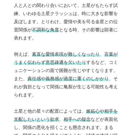
人と人との関わり合いにおいて、土星がもたらす試
練、いわゆる土星クラッシュは、時に大きな影響を
及ぼします。とりわけ、愛情や美を司る金星との位
置関係が
不調和な角度
となる時、その影響は顕著に
表れます。
例えば、
素直な愛情表現が難しくなったり
、
言葉が
うまく伝わらず意思疎通を欠いたり
するなど、コミ
ュニケーションの面で困難が生じやすくなります。
また、
責任感や義務感が過度に重くのしかかり
、そ
れが負担となって関係に亀裂が生じる可能性も考え
られます。
土星と他の星々の配置によっては、
嫉妬心や相手を
支配したいという欲求
、
相手への疑念
などが表面化
し、関係の悪化を招くことも懸念されます。まる