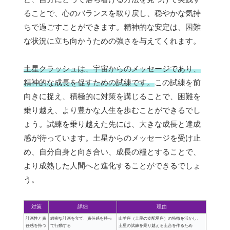
ることで、心のバランスを取り戻し、穏やかな気持
ちで過ごすことができます。精神的な安定は、困難
な状況に立ち向かうための強さを与えてくれます。
土星クラッシュは、宇宙からのメッセージであり、
精神的な成長を促すための試練です。
この試練を前
向きに捉え、積極的に対策を講じることで、困難を
乗り越え、より豊かな人生を歩むことができるでし
ょう。試練を乗り越えた先には、大きな成長と達成
感が待っています。土星からのメッセージを受け止
め、自分自身と向き合い、成長の糧とすることで、
より成熟した人間へと進化することができるでしょ
う。
対策
詳細
理由
計画性と責
綿密な計画を立て、責任感を持っ
山羊座（土星の支配星座）の特徴を活かし、
任感を持つ
て行動する
土星の試練を乗り越える土台を作るため