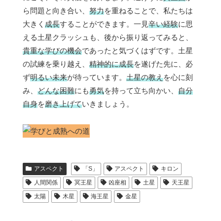
ら問題と向き合い、
努力
を重ねることで、私たちは
大きく
成長
することができます。一見
辛い経験
に思
える土星クラッシュも、後から振り返ってみると、
貴重な学びの機会
であったと気づくはずです。土星
の試練を乗り越え、
精神的に成長
を遂げた先に、必
ず
明るい未来
が待っています。
土星の教え
を心に刻
み、
どんな困難
にも
勇気
を持って立ち向かい、
自分
自身
を
磨き上げて
いきましょう。
アスペクト
「S」
アスペクト
キロン
人間関係
冥王星
凶座相
土星
天王星
太陽
木星
海王星
金星