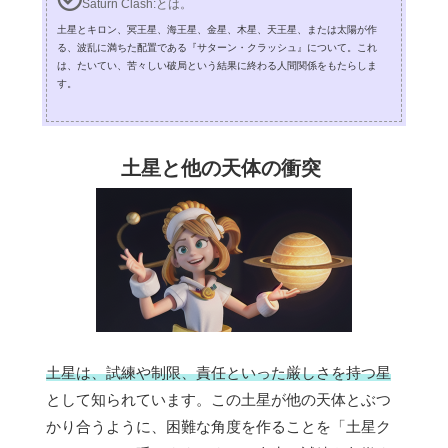
Saturn Clash:とは。
土星とキロン、冥王星、海王星、金星、木星、天王星、または太陽が作
る、波乱に満ちた配置である『サターン・クラッシュ』について。これ
は、たいてい、苦々しい破局という結果に終わる人間関係をもたらしま
す。
土星と他の天体の衝突
土星は、試練や制限、責任といった厳しさを持つ星
として知られています。この土星が他の天体とぶつ
かり合うように、困難な角度を作ることを「土星ク