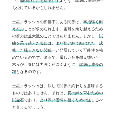
で、
関係の土台を揺るがす
ような、試練の連続が待
ち受けているかもしれません。
土星クラッシュの影響下にある関係は、
辛抱強く耐
え忍ぶ
ことが求められます。困難を乗り越えるため
の努力は並大抵のことではありません。しかし、
試
練を乗り越えた暁には
、
より強い絆で結ばれた
、
成
熟した揺るぎない関係
へと発展していく可能性を秘
めているのです。まるで、厳しい冬を耐え抜いた
木々が、春には力強く芽吹くように、
試練は成長の
糧
となるのです。
土星クラッシュは、決して関係の終わりを意味する
ものではありません。それは、
真の絆を育むための
試金石
であり、
より深い愛情を築くための道
しるべ
と言えるでしょう。