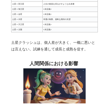
土星 × 冥王星
人生の根底を揺るがすような出来事
土星 × 海王星
<未定義>
土星 × 金星
<未定義>
土星 × 木星
幸運の制限、過剰な期待の失望
土星 × 天王星
<未定義>
土星 × 太陽
<未定義>
土星クラッシュは、個人差が大きく、一概に悪いと
は言えない。試練を通して成長と成熟を促す。
人間関係における影響