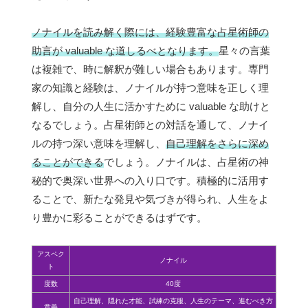
ノナイルを読み解く際には、経験豊富な占星術師の
助言が valuable な道しるべとなります。
星々の言葉
は複雑で、時に解釈が難しい場合もあります。専門
家の知識と経験は、ノナイルが持つ意味を正しく理
解し、自分の人生に活かすために valuable な助けと
なるでしょう。占星術師との対話を通して、ノナイ
ルの持つ深い意味を理解し、
自己理解をさらに深め
ることができる
でしょう。ノナイルは、占星術の神
秘的で奥深い世界への入り口です。積極的に活用す
ることで、新たな発見や気づきが得られ、人生をよ
り豊かに彩ることができるはずです。
アスペク
ノナイル
ト
度数
40度
自己理解、隠れた才能、試練の克服、人生のテーマ、進むべき方
意義