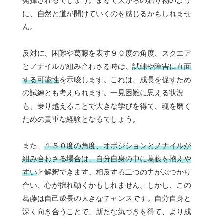
発揮されるでしょう。まるで天からの贈り物のよう
に、自然と道が開けていくのを感じるかもしれませ
ん。
反対に、困難や葛藤を表す９０度の角度、スクエア
とノナイルが組み合わさる時は、
試練や障害に直面
する可能性
を示唆します。これは、成長を促すため
の試練とも考えられます。一見困難に思える状況
も、乗り越えることで大きな学びを得て、魂を磨く
ための貴重な経験となるでしょう。
また、
１８０度の角度、オポジションとノナイルが
組み合わさる場合は、自分自身の中に葛藤を抱えや
すい
と解釈できます。相反する二つの力がぶつかり
合い、心が揺れ動くかもしれません。しかし、この
葛藤は自己成長の大きなチャンスです。自分自身と
深く向き合うことで、新たな気づきを得て、より成