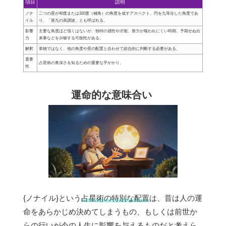
項目
説明
ノナ
二つの星が40度または320度（補角）の角度を成すアスペクト。円を九等分した角度であ
イル
り、「第九の高調波」とも呼ばれる。
影響
主要な角度ほど強くはないが、独特の感性や才能、努力が報われにくい時期、予期せぬ出
力
来事などを示唆する可能性がある。
解釈
単独ではなく、他の角度や星の配置と合わせて総合的に判断する必要がある。
重要
占星術の奥深さを知るための重要な手がかり。
性
運命的な意味合い
{ノナイル}という
占星術の特別な配置
は、昔は人の運
命をあらかじめ決めてしまうもの、もしくは前世か
らの行いが今の人生に影響を与えるものだと考えら