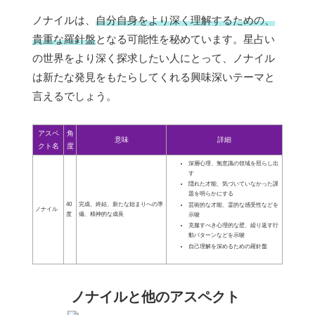
ノナイルは、
自分自身をより深く理解するための、
貴重な羅針盤
となる可能性を秘めています。星占い
の世界をより深く探求したい人にとって、ノナイル
は新たな発見をもたらしてくれる興味深いテーマと
言えるでしょう。
アスペ
角
意味
詳細
クト名
度
深層心理、無意識の領域を照らし出
す
隠れた才能、気づいていなかった課
題を明らかにする
40
完成、終結、新たな始まりへの準
芸術的な才能、霊的な感受性などを
ノナイル
度
備、精神的な成長
示唆
克服すべき心理的な壁、繰り返す行
動パターンなどを示唆
自己理解を深めるための羅針盤
ノナイルと他のアスペクト