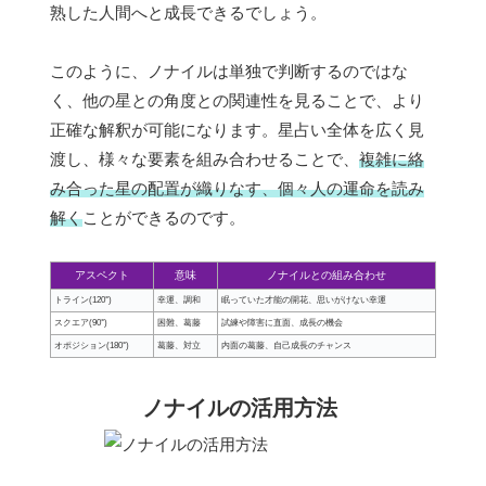
熟した人間へと成長できるでしょう。
このように、ノナイルは単独で判断するのではな
く、他の星との角度との関連性を見ることで、より
正確な解釈が可能になります。星占い全体を広く見
渡し、様々な要素を組み合わせることで、
複雑に絡
み合った星の配置が織りなす、個々人の運命を読み
解く
ことができるのです。
アスペクト
意味
ノナイルとの組み合わせ
トライン(120°)
幸運、調和
眠っていた才能の開花、思いがけない幸運
スクエア(90°)
困難、葛藤
試練や障害に直面、成長の機会
オポジション(180°)
葛藤、対立
内面の葛藤、自己成長のチャンス
ノナイルの活用方法