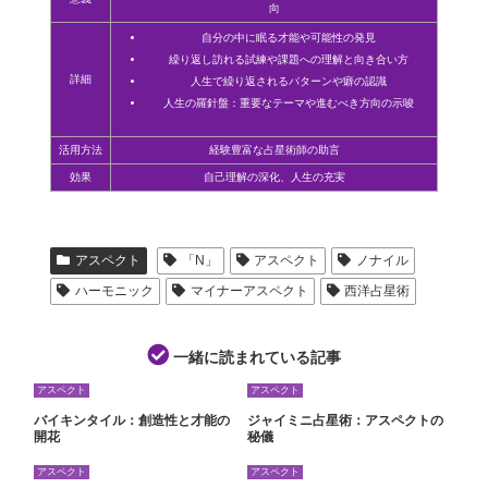
向
自分の中に眠る才能や可能性の発見
繰り返し訪れる試練や課題への理解と向き合い方
詳細
人生で繰り返されるパターンや癖の認識
人生の羅針盤：重要なテーマや進むべき方向の示唆
活用方法
経験豊富な占星術師の助言
効果
自己理解の深化、人生の充実
アスペクト
「N」
アスペクト
ノナイル
ハーモニック
マイナーアスペクト
西洋占星術
一緒に読まれている記事
アスペクト
アスペクト
バイキンタイル：創造性と才能の
ジャイミニ占星術：アスペクトの
開花
秘儀
アスペクト
アスペクト