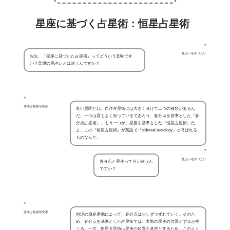
星座に基づく占星術：恒星占星術
星占いを知りたい
先生、『星座に基づいた占星術』ってどういう意味です
か？普通の星占いとは違うんですか？
西洋占星術研究家
良い質問だね。西洋占星術には大きく分けて二つの種類があるん
だ。一つは君もよく知っているであろう、春分点を基準とした『春
分点占星術』。もう一つが、星座を基準とした『恒星占星術』だ
よ。この『恒星占星術』が英語で『sidereal astrology』と呼ばれる
ものなんだ。
星占いを知りたい
春分点と星座って何が違うん
ですか？
西洋占星術研究家
地球の歳差運動によって、春分点は少しずつずれていく。そのた
め、春分点を基準とした占星術では、実際の星座の位置とずれが生
じる。一方、恒星占星術は星座の位置を基準とするため、このよう