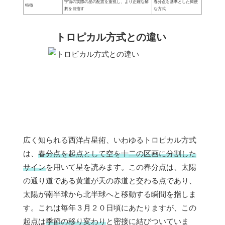
宇宙の実際の星の配置を重視し、より正確な解
春分点を基準とした簡便
特徴
釈を目指す
な方式
トロピカル方式との違い
広く知られる西洋占星術、いわゆるトロピカル方式
は、
春分点を起点として空を十二の区画に分割した
サイン
を用いて星を読みます。この春分点は、太陽
の通り道である黄道が天の赤道と交わる点であり、
太陽が南半球から北半球へと移動する瞬間を指しま
す。これは毎年３月２０日頃にあたりますが、この
起点は
季節の移り変わり
と密接に結びついていま