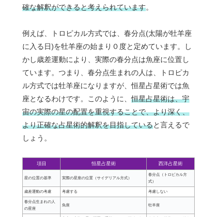
確な解釈ができると考えられています
。
例えば、トロピカル方式では、春分点(太陽が牡羊座
に入る日)を牡羊座の始まり０度と定めています。し
かし歳差運動により、実際の春分点は魚座に位置し
ています。つまり、春分点生まれの人は、トロピカ
ル方式では牡羊座になりますが、恒星占星術では魚
座となるわけです。このように、
恒星占星術は、宇
宙の実際の星の配置を重視することで、より深く、
より正確な占星術的解釈を目指している
と言えるで
しょう。
項目
恒星占星術
西洋占星術
春分点（トロピカル方
星の位置の基準
実際の星座の位置（サイデリアル方式）
式）
歳差運動の考慮
考慮する
考慮しない
春分点生まれの人
魚座
牡羊座
の星座