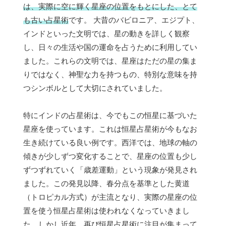
は、実際に空に輝く星座の位置をもとにした、とて
も古い占星術
です。 大昔のバビロニア、エジプト、
インドといった文明では、星の動きを詳しく観察
し、日々の生活や国の運命を占うために利用してい
ました。これらの文明では、星座はただの星の集ま
りではなく、神聖な力を持つもの、特別な意味を持
つシンボルとして大切にされていました。
特にインドの占星術は、今でもこの恒星に基づいた
星座を使っています。これは恒星占星術が今もなお
生き続けている良い例です。西洋では、地球の軸の
傾きが少しずつ変化することで、星座の位置も少し
ずつずれていく「歳差運動」という現象が発見され
ました。この発見以降、春分点を基準とした黄道
（トロピカル方式）が主流となり、実際の星座の位
置を使う恒星占星術は使われなくなっていきまし
た。しかし近年、再び恒星占星術に注目が集まって