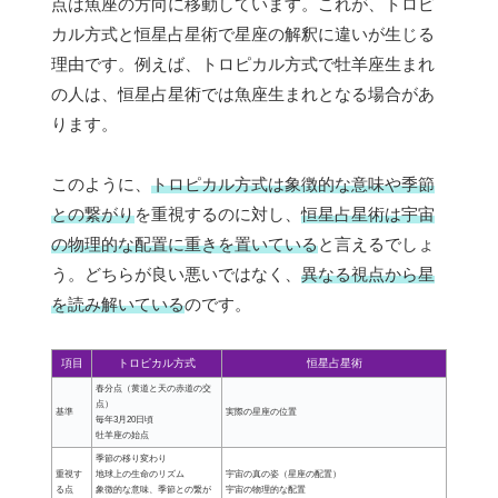
点は魚座の方向に移動しています。これが、トロピ
カル方式と恒星占星術で星座の解釈に違いが生じる
理由です。例えば、トロピカル方式で牡羊座生まれ
の人は、恒星占星術では魚座生まれとなる場合があ
ります。
このように、
トロピカル方式は象徴的な意味や季節
との繋がり
を重視するのに対し、
恒星占星術は宇宙
の物理的な配置に重きを置いている
と言えるでしょ
う。どちらが良い悪いではなく、
異なる視点から星
を読み解いている
のです。
項目
トロピカル方式
恒星占星術
春分点（黄道と天の赤道の交
点）
基準
実際の星座の位置
毎年3月20日頃
牡羊座の始点
季節の移り変わり
重視す
地球上の生命のリズム
宇宙の真の姿（星座の配置）
る点
象徴的な意味、季節との繋が
宇宙の物理的な配置