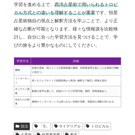
学習を進める上で、
西洋占星術で用いられるトロピ
カル方式との違いを理解することが重要
です。恒星
占星術独自の視点と解釈方法を学ぶことで、より正
確な占断が可能となります。様々な情報源を比較検
討し、自分に合った学習方法を見つけることで、学
びの旅をより豊かなものにしてください。
学習方法
詳細
恒星占星術、特にインド占星術関連の書籍。恒星黄道帯を基にした占星術の理解
書物
に役立つ。
インターネッ
様々なウェブサイトで基礎知識から奥深い解釈まで幅広い情報を提供。
ト
オンライン講
動画や音声を通して、自身のペースで学習可能。無料・有料講座あり。
座
先生からの指
書物やインターネットでは得られない知識や洞察、実践的な理解を得られる。
導
技法
「S」
サイデリアル
トロピカル
占星術
恒星黄道帯
黄道