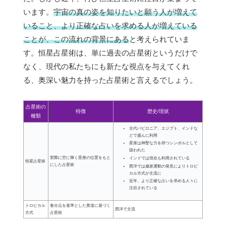
います。
宇宙の真の姿を知りたいと願う人が増えて
いること、より正確な占いを求める人が増えている
ことが、この流れの背景にある
と考えられていま
す。恒星占星術は、単に過去の占星術というだけで
なく、現代の私たちにも新たな視点を与えてくれ
る、奥深い魅力を持った占星術と言えるでしょう。
占星術の
特徴
歴史/現状
種類
古代バビロニア、エジプト、インドな
どで盛んに利用
星座は神聖な力を持つシンボルとして
扱われた
実際に空に輝く星座の位置をもと
インドでは現在も利用されている
恒星占星術
にした占星術
西洋では歳差運動の発見によりトロピ
カル方式が主流に
近年、より正確な占いを求める人々に
注目されている
トロピカル
春分点を基準とした黄道に基づく
西洋で主流
方式
占星術