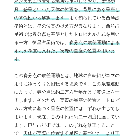
座が実際に位置する場所を重視しており、太陽や
月、惑星といった天体の位置を、背景にある星座と
の関係性から解釈します。
よく知られている西洋占
星術とは、星の位置の捉え方が異なります。西洋占
星術では春分点を基準としたトロピカル方式を用い
る一方、恒星占星術では、
春分点の歳差運動による
ずれを考慮に入れた、実際の星座の位置を用いま
す
。
この春分点の歳差運動とは、地球の自転軸がコマの
ようにゆっくりと回転する現象です。この歳差運動
によって、春分点は約二万六千年かけて黄道上を一
周します。そのため、実際の星座の位置と、トロピ
カル方式に基づく星座の位置には、ずれが生じてし
まいます。現在、このずれは約二十四度に達してい
ます。恒星占星術では、このずれを修正すること
で、
天体が実際に位置する星座に基づいた、より正