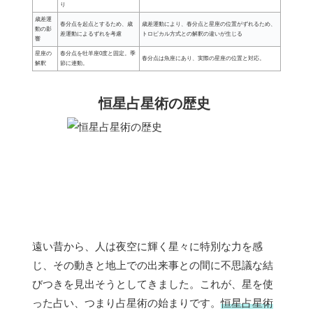
り
歳差運
春分点を起点とするため、歳
歳差運動により、春分点と星座の位置がずれるため、
動の影
差運動によるずれを考慮
トロピカル方式との解釈の違いが生じる
響
星座の
春分点を牡羊座0度と固定。季
春分点は魚座にあり、実際の星座の位置と対応。
解釈
節に連動。
恒星占星術の歴史
遠い昔から、人は夜空に輝く星々に特別な力を感
じ、その動きと地上での出来事との間に不思議な結
びつきを見出そうとしてきました。これが、星を使
った占い、つまり占星術の始まりです。
恒星占星術