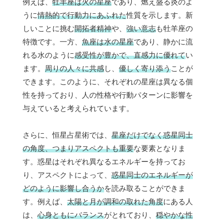
例えば、
牡羊座は火の星座
であり、燃え盛る炎のよ
うに
情熱的で行動力にあふれた
性質を示します。新
しいことに挑む
開拓者精神
や、
強い意志
も牡羊座の
特徴です。一方、
魚座は水の星座
であり、静かに流
れる水のように
感受性が豊かで、直感力に優れて
い
ます。
周りの人々に共感
し、
優しく寄り添う
ことが
できます。このように、それぞれの星座は異なる個
性を持っており、人の性格や行動パターンに影響を
与えていると考えられています。
さらに、恒星占星術では、
星座だけでなく惑星同士
の角度、つまりアスペクトも重要
な要素となりま
す。惑星はそれぞれ異なるエネルギーを持ってお
り、アスペクトによって、
惑星同士のエネルギーが
どのように影響し合うか
を読み取ることができま
す。例えば、
太陽と月が調和の取れた角度
にある人
は、
心身ともにバランス
がとれており、
穏やかな性