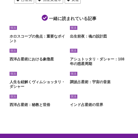
一緒に読まれている記事
技法
技法
ホロスコープの焦点：重要なポイ
出生前夜：魂の設計図
ント
技法
技法
西洋占星術における象徴星
アシュトッタリ・ダシャー：108
年の惑星周期
技法
技法
人生を紐解くヴィムショッタリ・
調波占星術：宇宙の音楽
ダシャー
技法
技法
西洋占星術：秘教と世俗
インド占星術の世界