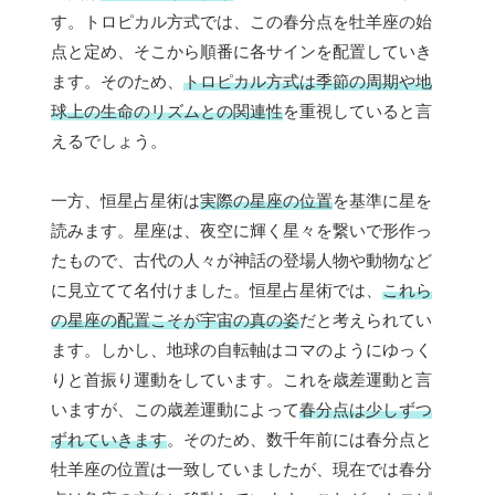
す。トロピカル方式では、この春分点を牡羊座の始
点と定め、そこから順番に各サインを配置していき
ます。そのため、
トロピカル方式は季節の周期や地
球上の生命のリズムとの関連性
を重視していると言
えるでしょう。
一方、恒星占星術は
実際の星座の位置
を基準に星を
読みます。星座は、夜空に輝く星々を繋いで形作っ
たもので、古代の人々が神話の登場人物や動物など
に見立てて名付けました。恒星占星術では、
これら
の星座の配置こそが宇宙の真の姿
だと考えられてい
ます。しかし、地球の自転軸はコマのようにゆっく
りと首振り運動をしています。これを歳差運動と言
いますが、この歳差運動によって
春分点は少しずつ
ずれていきます
。そのため、数千年前には春分点と
牡羊座の位置は一致していましたが、現在では春分