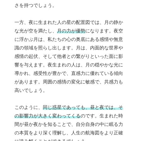
さを持つでしょう。
一方、夜に生まれた人の星の配置図では、月の静か
な光が空を満たし、
月の力が優勢
になります。夜空
に浮かぶ月は、私たちの心の奥底にある感情や無意
識の領域を照らし出します。月は、内面的な世界や
感情の起伏、そして他者との繋がりといった面に影
響を与えます。夜生まれの人は、月の穏やかな光に
導かれ、感受性が豊かで、直感力に優れている傾向
があります。周囲の感情の変化に敏感で、共感力も
高いでしょう。
このように、
同じ惑星であっても、昼と夜では、そ
の影響力が大きく変わってくる
のです。生まれた時
間が昼か夜かを知ることで、自分自身の中に眠る力
の本質をより深く理解し、人生の航海図をより正確