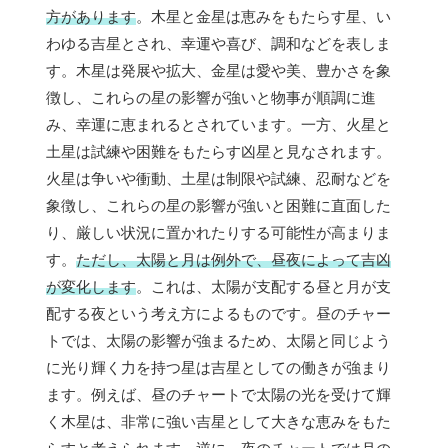
方があります
。木星と金星は恵みをもたらす星、い
わゆる吉星とされ、幸運や喜び、調和などを表しま
す。木星は発展や拡大、金星は愛や美、豊かさを象
徴し、これらの星の影響が強いと物事が順調に進
み、幸運に恵まれるとされています。一方、火星と
土星は試練や困難をもたらす凶星と見なされます。
火星は争いや衝動、土星は制限や試練、忍耐などを
象徴し、これらの星の影響が強いと困難に直面した
り、厳しい状況に置かれたりする可能性が高まりま
す。
ただし、太陽と月は例外で、昼夜によって吉凶
が変化します
。これは、太陽が支配する昼と月が支
配する夜という考え方によるものです。昼のチャー
トでは、太陽の影響が強まるため、太陽と同じよう
に光り輝く力を持つ星は吉星としての働きが強まり
ます。例えば、昼のチャートで太陽の光を受けて輝
く木星は、非常に強い吉星として大きな恵みをもた