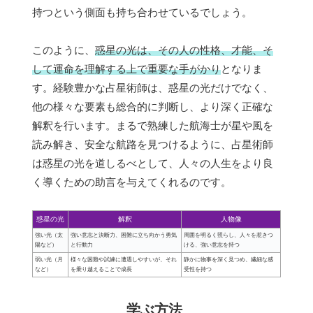
持つという側面も持ち合わせているでしょう。
このように、
惑星の光は、その人の性格、才能、そ
して運命を理解する上で重要な手がかり
となりま
す。経験豊かな占星術師は、惑星の光だけでなく、
他の様々な要素も総合的に判断し、より深く正確な
解釈を行います。まるで熟練した航海士が星や風を
読み解き、安全な航路を見つけるように、占星術師
は惑星の光を道しるべとして、人々の人生をより良
く導くための助言を与えてくれるのです。
惑星の光
解釈
人物像
強い光（太
強い意志と決断力、困難に立ち向かう勇気
周囲を明るく照らし、人々を惹きつ
陽など）
と行動力
ける、強い意志を持つ
弱い光（月
様々な困難や試練に遭遇しやすいが、それ
静かに物事を深く見つめ、繊細な感
など）
を乗り越えることで成長
受性を持つ
学ぶ方法