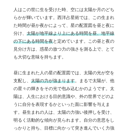
人はこの世に生を受けた時、空には太陽か月のどち
らかが輝いています。西洋占星術では、この生まれ
た時間が昼か夜かによって、星の配置図を昼と夜に
分け、
太陽が地平線より上にある時間を昼、地平線
の下にある時間を夜
と定めています。この昼と夜の
見分け方は、惑星の放つ力の強さを測る上で、とて
も大切な意味を持ちます。
昼に生まれた人の星の配置図では、太陽の光が空を
支配し、
太陽の力が強まります
。まるで太陽が、他
の星々の輝きをその光で包み込むかのようです。太
陽は、人生における目的意識や、外の世界でどのよ
うに自分を表現するかといった面に影響を与えま
す。昼生まれの人は、太陽の力強い後押しを受け、
明るく活動的な傾向が見られます。自分の意思をし
っかりと持ち、目標に向かって突き進んでいく力強