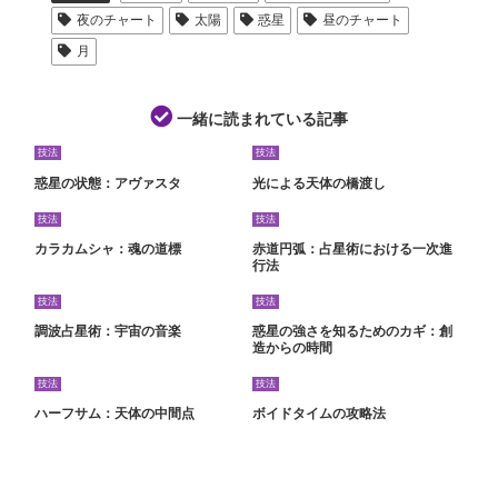
夜のチャート
太陽
惑星
昼のチャート
月
一緒に読まれている記事
技法
技法
惑星の状態：アヴァスタ
光による天体の橋渡し
技法
技法
カラカムシャ：魂の道標
赤道円弧：占星術における一次進
行法
技法
技法
調波占星術：宇宙の音楽
惑星の強さを知るためのカギ：創
造からの時間
技法
技法
ハーフサム：天体の中間点
ボイドタイムの攻略法