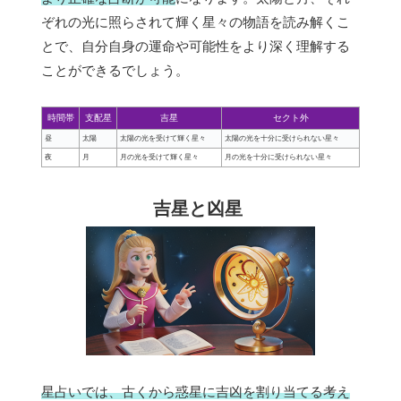
ぞれの光に照らされて輝く星々の物語を読み解くこ
とで、自分自身の運命や可能性をより深く理解する
ことができるでしょう。
時間帯
支配星
吉星
セクト外
昼
太陽
太陽の光を受けて輝く星々
太陽の光を十分に受けられない星々
夜
月
月の光を受けて輝く星々
月の光を十分に受けられない星々
吉星と凶星
星占いでは、古くから惑星に吉凶を割り当てる考え