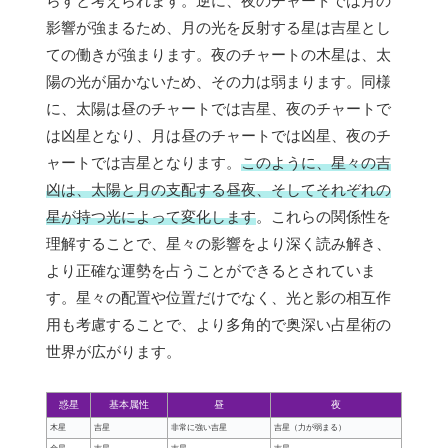
らすと考えられます。逆に、夜のチャートでは月の
影響が強まるため、月の光を反射する星は吉星とし
ての働きが強まります。夜のチャートの木星は、太
陽の光が届かないため、その力は弱まります。同様
に、太陽は昼のチャートでは吉星、夜のチャートで
は凶星となり、月は昼のチャートでは凶星、夜のチ
ャートでは吉星となります。
このように、星々の吉
凶は、太陽と月の支配する昼夜、そしてそれぞれの
星が持つ光によって変化します
。これらの関係性を
理解することで、星々の影響をより深く読み解き、
より正確な運勢を占うことができるとされていま
す。星々の配置や位置だけでなく、光と影の相互作
用も考慮することで、より多角的で奥深い占星術の
世界が広がります。
惑星
基本属性
昼
夜
木星
吉星
非常に強い吉星
吉星（力が弱まる）