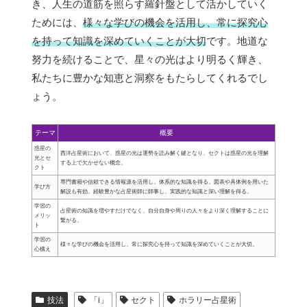
き、人生の道筋を照らす羅針盤として活かしていく
ためには、
様々な学びの機会を活用し、常に探究心
を持って知識を深めていくことが大切
です。地道な
努力を続けることで、星々の光はより明るく輝き、
私たちに豊かな知恵と洞察をもたらしてくれるでし
ょう。
テーマ
概要
惑星の
西洋占星術において、惑星の光は運勢を読み解く鍵となり、セクトは惑星の光を理解
光とセ
する上で欠かせない概念。
クト
専門書籍や信頼できる情報源を活用し、体系的な知識を得る。図表や具体例を用いた
学び方
解説も有効。経験豊かな占星術師に師事し、実践的な知識と深い理解を得る。
学習の
占星術の知識を増やすだけでなく、自分自身や周りの人々をより深く理解することに
メリッ
繋がる。
ト
学習の
様々な学びの機会を活用し、常に探究心を持って知識を深めていくことが大切。
心構え
技法
「i」
セクト
ホラリー占星術