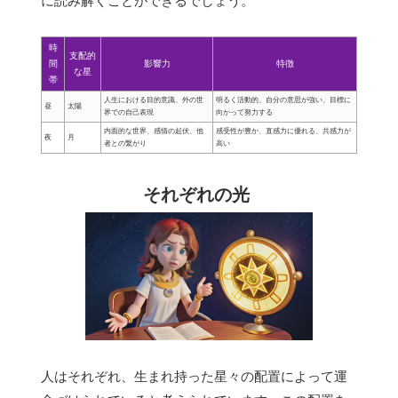
に読み解くことができるでしょう。
時
支配的
間
影響力
特徴
な星
帯
人生における目的意識、外の世
明るく活動的、自分の意思が強い、目標に
昼
太陽
界での自己表現
向かって努力する
内面的な世界、感情の起伏、他
感受性が豊か、直感力に優れる、共感力が
夜
月
者との繋がり
高い
それぞれの光
人はそれぞれ、生まれ持った星々の配置によって運