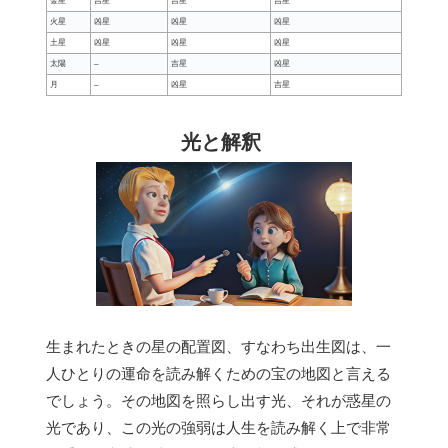
金星
吉星
吉星
吉星
火星
凶星
凶星
凶星
土星
凶星
凶星
凶星
太陽
–
吉星
凶星
月
–
凶星
吉星
光と解釈
生まれたときの星の配置図、すなわち出生図は、一
人ひとりの運命を読み解くための宝の地図と言える
でしょう。その地図を照らし出す光、それが惑星の
光であり、この光の強弱は人生を読み解く上で非常