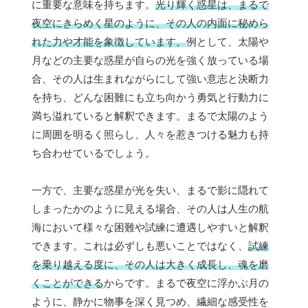
に重要な意味を持ちます。
光り輝く惑星は、まるで
夜空にきらめく星のように、その人の内面に秘めら
れた力や才能を象徴しています。
例として、太陽や
月などの主要な惑星が自らの光を強く放っている場
合、その人は生まれながらにして強い意志と決断力
を持ち、どんな困難にも立ち向かう勇気と行動力に
満ち溢れていると解釈できます。まるで太陽のよう
に周囲を明るく照らし、人々を惹きつける魅力も持
ち合わせているでしょう。
一方で、主要な惑星が光を失い、まるで影に隠れて
しまったかのように見える場合、その人は人生の航
海において様々な困難や試練に遭遇しやすいと解釈
できます。これは必ずしも悪いことではなく、
試練
を乗り越える度に、その人は大きく成長し、魂を磨
くことができる
からです。まるで夜空に浮かぶ月の
ように、静かに物事を深く見つめ、繊細な感受性を