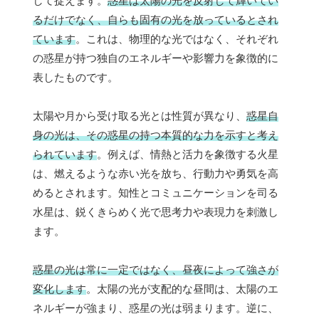
して捉えます。
惑星は太陽の光を反射して輝いてい
るだけでなく、自らも固有の光を放っているとされ
ています
。これは、物理的な光ではなく、それぞれ
の惑星が持つ独自のエネルギーや影響力を象徴的に
表したものです。
太陽や月から受け取る光とは性質が異なり、
惑星自
身の光は、その惑星の持つ本質的な力を示すと考え
られています
。例えば、情熱と活力を象徴する火星
は、燃えるような赤い光を放ち、行動力や勇気を高
めるとされます。知性とコミュニケーションを司る
水星は、鋭くきらめく光で思考力や表現力を刺激し
ます。
惑星の光は常に一定ではなく、昼夜によって強さが
変化します
。太陽の光が支配的な昼間は、太陽のエ
ネルギーが強まり、惑星の光は弱まります。逆に、