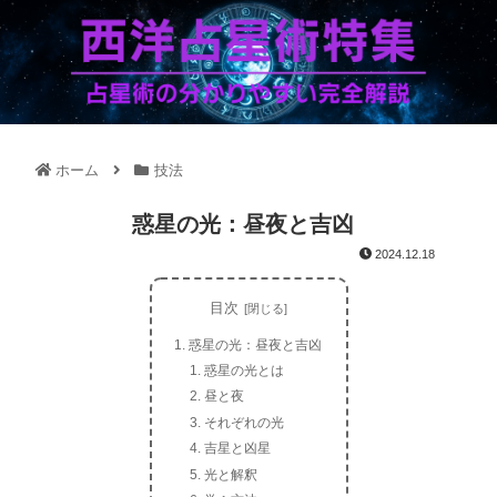
ホーム
技法
惑星の光：昼夜と吉凶
2024.12.18
目次
惑星の光：昼夜と吉凶
惑星の光とは
昼と夜
それぞれの光
吉星と凶星
光と解釈