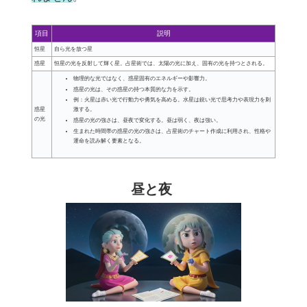
項目
説明
恒星
自ら光を放つ星
惑星
恒星の光を反射して輝く星。占星術では、太陽の光に加え、固有の光を持つとされる。
物理的な光ではなく、惑星固有のエネルギーや影響力。
惑星の光は、その惑星の持つ本質的な力を示す。
例：火星は赤い光で行動力や勇気を高める。水星は鋭い光で思考力や表現力を刺
惑星
激する。
の光
惑星の光の強さは、昼夜で変化する。昼は弱く、夜は強い。
生まれた時間帯の惑星の光の強さは、占星術のチャート作成に利用され、性格や
運命を読み解く要素となる。
昼と夜