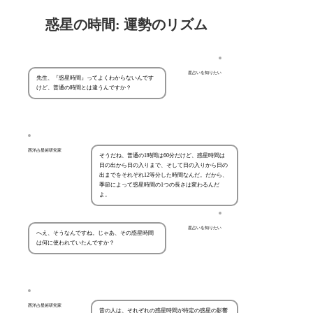
惑星の時間: 運勢のリズム
星占いを知りたい
先生、『惑星時間』ってよくわからないんです
けど、普通の時間とは違うんですか？
西洋占星術研究家
そうだね、普通の1時間は60分だけど、惑星時間は
日の出から日の入りまで、そして日の入りから日の
出までをそれぞれ12等分した時間なんだ。だから、
季節によって惑星時間の1つの長さは変わるんだ
よ。
星占いを知りたい
へえ、そうなんですね。じゃあ、その惑星時間
は何に使われていたんですか？
西洋占星術研究家
昔の人は、それぞれの惑星時間が特定の惑星の影響