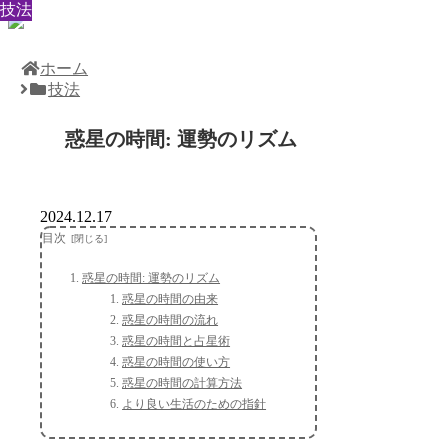
技法
技法
技法
技法
技法
技法
技法
技法
技法
ホーム
技法
惑星の時間: 運勢のリズム
2024.12.17
目次
惑星の時間: 運勢のリズム
惑星の時間の由来
惑星の時間の流れ
惑星の時間と占星術
惑星の時間の使い方
惑星の時間の計算方法
より良い生活のための指針