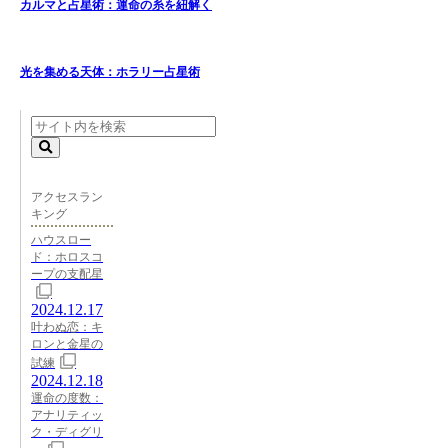
カルマと占星術：運命の糸を紐解く
光を集める天体：ホラリー占星術
アクセスラン
キング
ハウスロー
ド：ホロスコ
ープの支配星
2024.12.17
叶わぬ恋：キ
ロンと金星の
試練
2024.12.18
運命の度数：
アナリティッ
ク・ディグリ