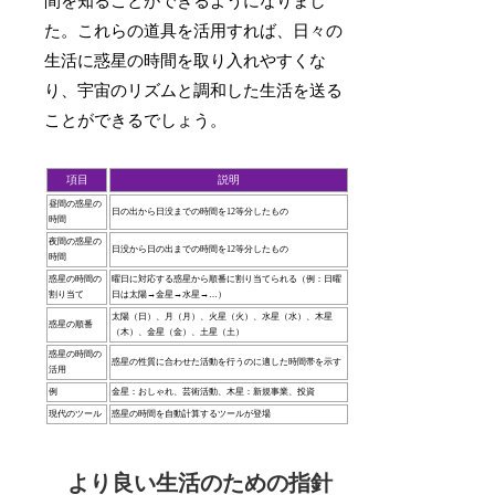
間を知ることができるようになりまし
た。これらの道具を活用すれば、日々の
生活に惑星の時間を取り入れやすくな
り、宇宙のリズムと調和した生活を送る
ことができるでしょう。
項目
説明
昼間の惑星の
日の出から日没までの時間を12等分したもの
時間
夜間の惑星の
日没から日の出までの時間を12等分したもの
時間
惑星の時間の
曜日に対応する惑星から順番に割り当てられる（例：日曜
割り当て
日は太陽→金星→水星→…）
太陽（日）、月（月）、火星（火）、水星（水）、木星
惑星の順番
（木）、金星（金）、土星（土）
惑星の時間の
惑星の性質に合わせた活動を行うのに適した時間帯を示す
活用
例
金星：おしゃれ、芸術活動、木星：新規事業、投資
現代のツール
惑星の時間を自動計算するツールが登場
より良い生活のための指針