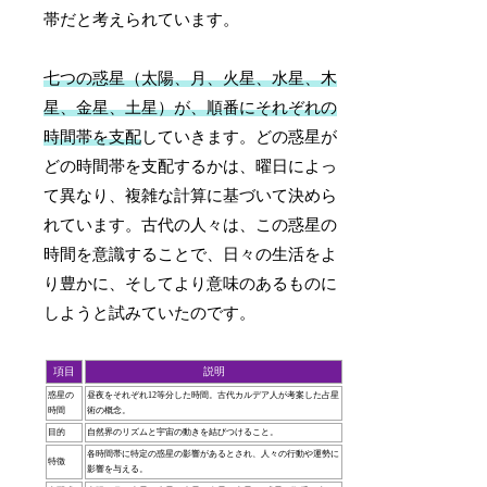
帯だと考えられています。
七つの惑星（太陽、月、火星、水星、木
星、金星、土星）が、順番にそれぞれの
時間帯を支配
していきます。どの惑星が
どの時間帯を支配するかは、曜日によっ
て異なり、複雑な計算に基づいて決めら
れています。古代の人々は、この惑星の
時間を意識することで、日々の生活をよ
り豊かに、そしてより意味のあるものに
しようと試みていたのです。
項目
説明
惑星の
昼夜をそれぞれ12等分した時間。古代カルデア人が考案した占星
時間
術の概念。
目的
自然界のリズムと宇宙の動きを結びつけること。
各時間帯に特定の惑星の影響があるとされ、人々の行動や運勢に
特徴
影響を与える。