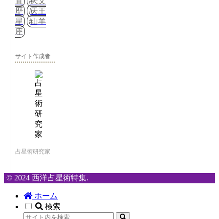
置
天文
歴
天王
星
山羊
座
サイト作成者
占星術研究家
© 2024 西洋占星術特集.
ホーム
検索