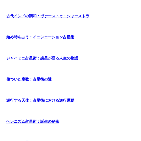
古代インドの調和：ヴァーストゥ・シャーストラ
始め時を占う：イニシエーション占星術
ジャイミニ占星術：惑星が語る人生の物語
傷ついた度数：占星術の謎
逆行する天体：占星術における逆行運動
ヘレニズム占星術：誕生の秘密