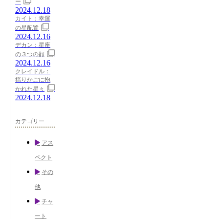
ー
2024.12.18
カイト：幸運
の星配置
2024.12.16
デカン：星座
の３つの顔
2024.12.16
クレイドル：
揺りかごに抱
かれた星々
2024.12.18
カテゴリー
アス
ペクト
その
他
チャ
ート