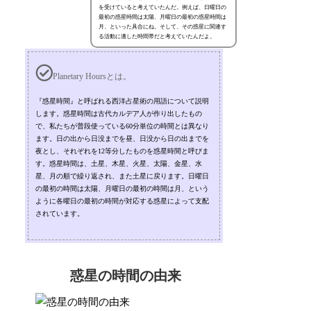
を受けていると考えていたんだ。例えば、日曜日の
最初の惑星時間は太陽、月曜日の最初の惑星時間は
月、といった具合にね。そして、その惑星に関連す
る活動に適した時間帯だと考えていたんだよ。
Planetary Hoursとは。
『惑星時間』と呼ばれる西洋占星術の用語について説明
します。惑星時間は古代カルデア人が作り出したもの
で、私たちが普段使っている60分単位の時間とは異なり
ます。日の出から日没までを昼、日没から日の出までを
夜とし、それぞれを12等分したものを惑星時間と呼びま
す。惑星時間は、土星、木星、火星、太陽、金星、水
星、月の順で繰り返され、また土星に戻ります。日曜日
の最初の時間は太陽、月曜日の最初の時間は月、という
ように各曜日の最初の時間が対応する惑星によって支配
されています。
惑星の時間の由来