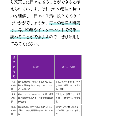
り充実した日々を送ることができると考
えられています。それぞれの惑星の持つ
力を理解し、日々の生活に役立ててみて
はいかがでしょうか。
毎日の惑星の時間
は、専用の暦やインターネットで簡単に
調べることができます
ので、ぜひ活用し
てみてください。
惑
星
の
特徴
適した行動
時
間
火星
力と行動の星、情熱と勇気を与える、
新しいことを始める、大き
の時
新しい計画を実行に移すためのエネル
な目標に挑戦する、創造活
間
ギーを高める
動、運動
水星
知性とコミュニケーションの星、思考
話し合い、交渉ごと、文章
の時
力や表現力を高める、円滑な意思疎通
を書く、勉強する、情報収
間
を助ける
集
金星
愛と美の星、愛情表現を豊かにする、
愛情や人間関係を深める、
の時
調和のとれた人間関係を築く助けとな
芸術鑑賞、おしゃれを楽し
間
る
む