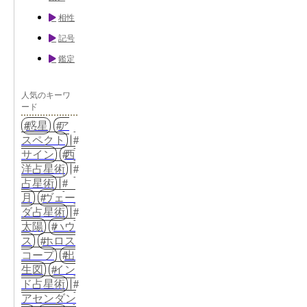
相性
記号
鑑定
人気のキーワ
ード
惑星
ア
スペクト
サイン
西
洋占星術
占星術
月
ヴェー
ダ占星術
太陽
ハウ
ス
ホロス
コープ
出
生図
イン
ド占星術
アセンダン