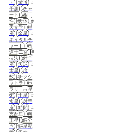
ト
黄道
予測
チャ
ート
相
性
天体
天文学
星
座
金星
ネイタルチ
ャート
黄
道十二宮
技法
牡羊
座
天球
木星
度
数
ナクシ
ャトラ
ホ
ラリー占星
術
土星
水星
射手
座
時間
支配星
海
王星
春分
点
惑星配