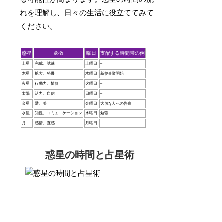
れを理解し、日々の生活に役立ててみて
ください。
惑星
象徴
曜日
支配する時間帯の例
土星
完成、試練
土曜日
–
木星
拡大、発展
木曜日
新規事業開始
火星
行動力、情熱
火曜日
–
太陽
活力、自信
日曜日
–
金星
愛、美
金曜日
大切な人への告白
水星
知性、コミュニケーション
水曜日
勉強
月
感情、直感
月曜日
–
惑星の時間と占星術