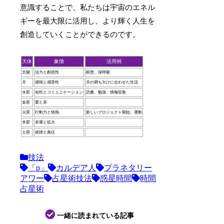
意識することで、私たちは宇宙のエネル
ギーを最大限に活用し、より輝く人生を
創造していくことができるのです。
天体
象徴
活用例
太陽
活力と創造性
瞑想、深呼吸
月
感情と感受性
月の満ち欠けに合わせた生活
水星
知性とコミュニケーション
読書、勉強、情報収集
金星
愛と美
火星
行動力と情熱
新しいプロジェクト開始、運動
木星
幸運と拡大
土星
規律と責任
技法
「p」
カルデア人
プラネタリー
アワー
占星術技法
惑星時間
時間
占星術
一緒に読まれている記事