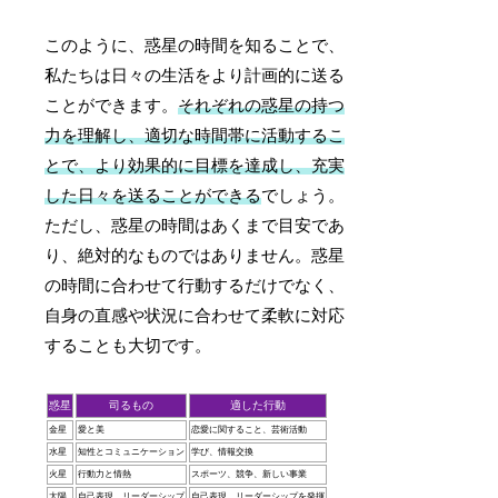
このように、惑星の時間を知ることで、
私たちは日々の生活をより計画的に送る
ことができます。
それぞれの惑星の持つ
力を理解し、適切な時間帯に活動するこ
とで、より効果的に目標を達成し、充実
した日々を送ることができる
でしょう。
ただし、惑星の時間はあくまで目安であ
り、絶対的なものではありません。惑星
の時間に合わせて行動するだけでなく、
自身の直感や状況に合わせて柔軟に対応
することも大切です。
惑星
司るもの
適した行動
金星
愛と美
恋愛に関すること、芸術活動
水星
知性とコミュニケーション
学び、情報交換
火星
行動力と情熱
スポーツ、競争、新しい事業
太陽
自己表現、リーダーシップ
自己表現、リーダーシップを発揮