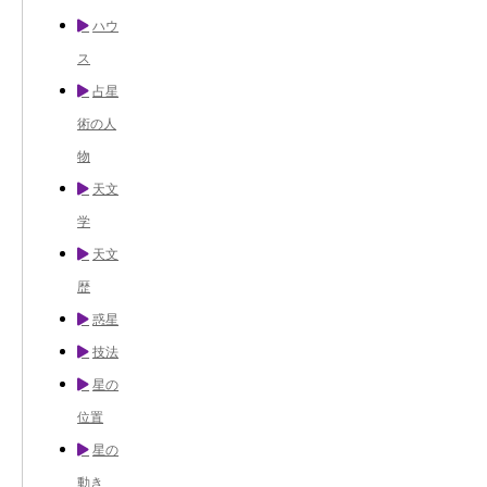
ハウ
ス
占星
術の人
物
天文
学
天文
歴
惑星
技法
星の
位置
星の
動き