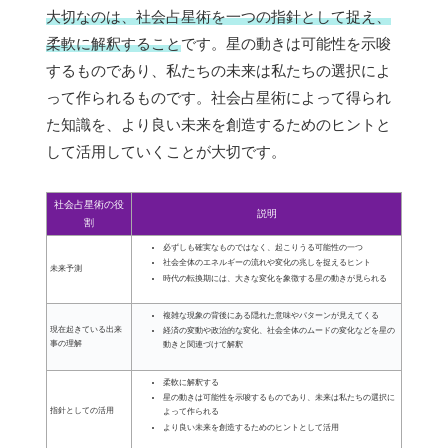
大切なのは、社会占星術を一つの指針として捉え、
柔軟に解釈すること
です。星の動きは可能性を示唆
するものであり、私たちの未来は私たちの選択によ
って作られるものです。社会占星術によって得られ
た知識を、より良い未来を創造するためのヒントと
して活用していくことが大切です。
社会占星術の役
説明
割
必ずしも確実なものではなく、起こりうる可能性の一つ
社会全体のエネルギーの流れや変化の兆しを捉えるヒント
未来予測
時代の転換期には、大きな変化を象徴する星の動きが見られる
複雑な現象の背後にある隠れた意味やパターンが見えてくる
現在起きている出来
経済の変動や政治的な変化、社会全体のムードの変化などを星の
事の理解
動きと関連づけて解釈
柔軟に解釈する
星の動きは可能性を示唆するものであり、未来は私たちの選択に
指針としての活用
よって作られる
より良い未来を創造するためのヒントとして活用