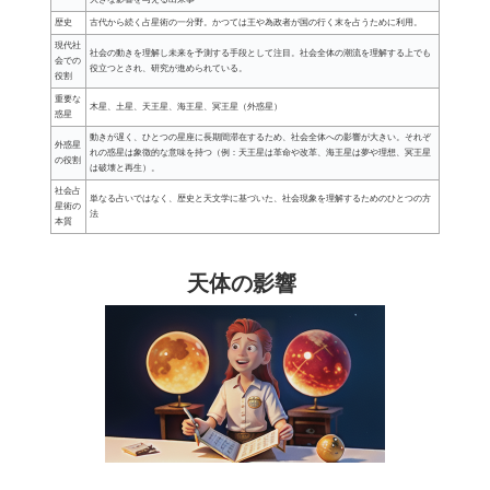
歴史
古代から続く占星術の一分野。かつては王や為政者が国の行く末を占うために利用。
現代社
社会の動きを理解し未来を予測する手段として注目。社会全体の潮流を理解する上でも
会での
役立つとされ、研究が進められている。
役割
重要な
木星、土星、天王星、海王星、冥王星（外惑星）
惑星
動きが遅く、ひとつの星座に長期間滞在するため、社会全体への影響が大きい。それぞ
外惑星
れの惑星は象徴的な意味を持つ（例：天王星は革命や改革、海王星は夢や理想、冥王星
の役割
は破壊と再生）。
社会占
単なる占いではなく、歴史と天文学に基づいた、社会現象を理解するためのひとつの方
星術の
法
本質
天体の影響