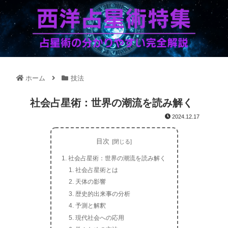
ホーム
技法
社会占星術：世界の潮流を読み解く
2024.12.17
目次
社会占星術：世界の潮流を読み解く
社会占星術とは
天体の影響
歴史的出来事の分析
予測と解釈
現代社会への応用