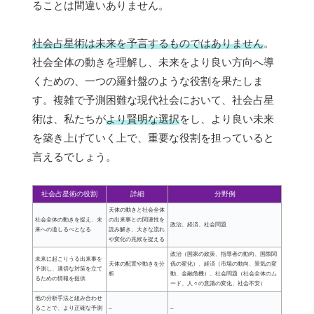
ることは間違いありません。
社会占星術は未来を予言するものではありません
。
社会全体の動きを理解し、未来をより良い方向へ導
くための、一つの羅針盤のような役割を果たしま
す。複雑で予測困難な現代社会において、社会占星
術は、私たちが
より賢明な選択
をし、より良い未来
を築き上げていく上で、重要な役割を担っていると
言えるでしょう。
社会占星術の役割
詳細
分野例
天体の動きと社会全体
社会全体の動きを捉え、未
の出来事との関連性を
政治、経済、社会問題
来への道しるべとなる
読み解き、大きな流れ
や変化の兆候を捉える
政治（国家の政策、指導者の動向、国際関
未来に起こりうる出来事を
天体の配置や動きを分
係の変化）、経済（市場の動向、景気の変
予測し、適切な対策を立て
析
動、金融危機）、社会問題（社会全体のム
るための情報を提供
ード、人々の意識の変化、社会不安）
他の分析手法と組み合わせ
ることで、より正確な予測
–
–