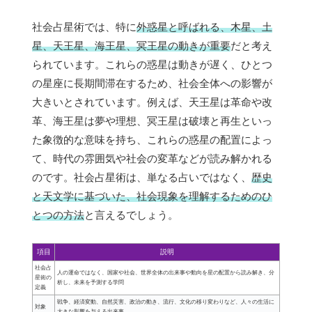
社会占星術では、特に
外惑星と呼ばれる、木星、土
星、天王星、海王星、冥王星の動きが重要
だと考え
られています。これらの惑星は動きが遅く、ひとつ
の星座に長期間滞在するため、社会全体への影響が
大きいとされています。例えば、天王星は革命や改
革、海王星は夢や理想、冥王星は破壊と再生といっ
た象徴的な意味を持ち、これらの惑星の配置によっ
て、時代の雰囲気や社会の変革などが読み解かれる
のです。社会占星術は、単なる占いではなく、
歴史
と天文学に基づいた、社会現象を理解するためのひ
とつの方法
と言えるでしょう。
項目
説明
社会占
人の運命ではなく、国家や社会、世界全体の出来事や動向を星の配置から読み解き、分
星術の
析し、未来を予測する学問
定義
戦争、経済変動、自然災害、政治の動き、流行、文化の移り変わりなど、人々の生活に
対象
大きな影響を与える出来事