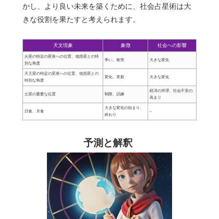
かし、より良い未来を築くために、社会占星術は大
きな役割を果たすと考えられます。
天文現象
象徴
社会への影響
火星の特定の星座への位置、他惑星との特
争い、衝突
大きな変化
別な角度
天王星の特定の星座への位置、他惑星との
変化、革新
大きな変化
特別な角度
経済の停滞、社会不安の
土星の重要な位置
制限、試練
高まり
大きな変化の始まり、
日食、月食
–
終わり
予測と解釈