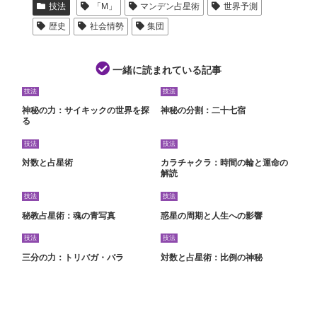
技法
「M」
マンデン占星術
世界予測
歴史
社会情勢
集団
一緒に読まれている記事
技法
技法
神秘の力：サイキックの世界を探
神秘の分割：二十七宿
る
技法
技法
対数と占星術
カラチャクラ：時間の輪と運命の
解読
技法
技法
秘教占星術：魂の青写真
惑星の周期と人生への影響
技法
技法
三分の力：トリバガ・バラ
対数と占星術：比例の神秘