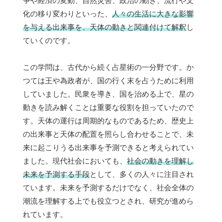
争や経済の変動、自然災害、政治の動き、流行や文
化の移り変わりといった、
人々の生活に大きな影響
を与える出来事を、天体の動きと関連付けて解釈
し
ていくのです。
この学問は、古代から続く占星術の一分野です。か
つては王や為政者が、国の行く末を占うために利用
していました。民衆を導き、国を治める上で、星の
動きを読み解くことは重要な役割を担っていたので
す。天体の運行は周期的なものであるため、歴史上
の出来事と天体の配置を照らし合わせることで、未
来に起こりうる出来事を予測できると考えられてい
ました。現代社会においても、
社会の動きを理解し
未来を予測する手段
として、多くの人々に注目され
ています。未来を予測するだけでなく、社会全体の
潮流を理解する上でも役立つとされ、研究が進めら
れています。