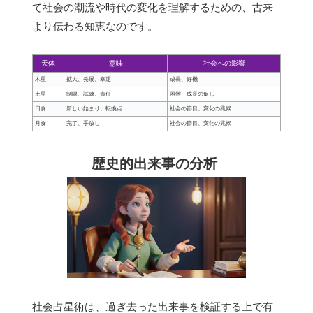
て社会の潮流や時代の変化を理解するための、古来
より伝わる知恵なのです。
天体
意味
社会への影響
木星
拡大、発展、幸運
成長、好機
土星
制限、試練、責任
困難、成長の促し
日食
新しい始まり、転換点
社会の節目、変化の兆候
月食
完了、手放し
社会の節目、変化の兆候
歴史的出来事の分析
社会占星術は、過ぎ去った出来事を検証する上で有