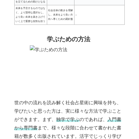
を立てるための助けとなる
未来を予言するものではな
社会全体の動きを理解
く、より賢明な選択をし、
し、未来をより良い方
–
より良い未来を築き上げて
向へ導くための羅針盤
いく上で重要な役割を担う
学ぶための方法
世の中の流れを読み解く社会占星術に興味を持ち、
学びたいと思った方は、実に様々な方法で学ぶこと
ができます。まず、
独学で学ぶ
のであれば、
入門書
から専門書
まで、様々な段階に合わせて書かれた書
籍が数多く出版されています。活字でじっくり学び