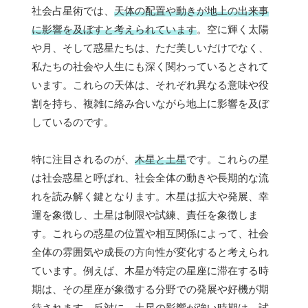
社会占星術では、
天体の配置や動きが地上の出来事
に影響を及ぼすと考えられています
。空に輝く太陽
や月、そして惑星たちは、ただ美しいだけでなく、
私たちの社会や人生にも深く関わっているとされて
います。これらの天体は、それぞれ異なる意味や役
割を持ち、複雑に絡み合いながら地上に影響を及ぼ
しているのです。
特に注目されるのが、
木星と土星
です。これらの星
は社会惑星と呼ばれ、社会全体の動きや長期的な流
れを読み解く鍵となります。木星は拡大や発展、幸
運を象徴し、土星は制限や試練、責任を象徴しま
す。これらの惑星の位置や相互関係によって、社会
全体の雰囲気や成長の方向性が変化すると考えられ
ています。例えば、木星が特定の星座に滞在する時
期は、その星座が象徴する分野での発展や好機が期
待されます。反対に、土星の影響が強い時期は、試