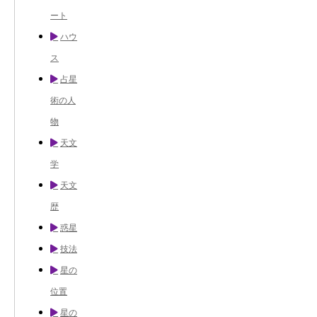
ート
ハウ
ス
占星
術の人
物
天文
学
天文
歴
惑星
技法
星の
位置
星の