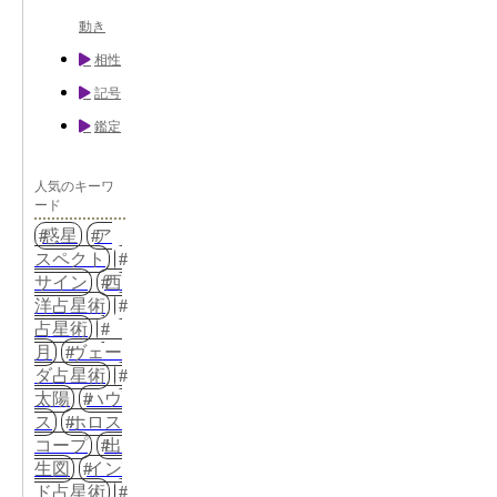
動き
相性
記号
鑑定
人気のキーワ
ード
惑星
ア
スペクト
サイン
西
洋占星術
占星術
月
ヴェー
ダ占星術
太陽
ハウ
ス
ホロス
コープ
出
生図
イン
ド占星術