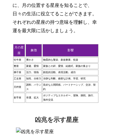
に、月の位置する星座を知ることで、
日々の生活に役立てることができます。
それぞれの星座の持つ意味を理解し、幸
運を最大限に活かしましょう。
月の星
象徴
影響
座
牡牛座
豊かさ
物質的な繁栄、新規事業、投資
蟹座
家庭、愛情
家族との絆、愛情、結婚式、家族の集まり
獅子座
活力、情熱
創造的活動、表現活動、成功
乙女座
知性、分析力
冷静な判断、緻密な計画、学習、研究
調和、バラン
良好な人間関係、パートナーシップ、交渉、契
天秤座
ス
約
ポジティブなエネルギー、冒険、挑戦、旅行、
射手座
幸運、拡大
海外交流
凶兆を示す星座