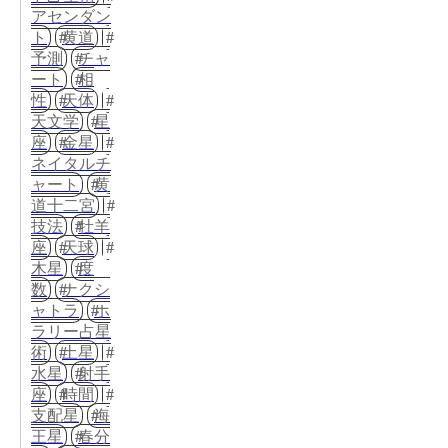
アセンダン
ト
黄道
予測
チャ
ート
相
性
天体
天文学
星
座
金星
ネイタルチ
ャート
黄
道十二宮
技法
牡羊
座
天球
木星
度
数
ナクシ
ャトラ
ホ
ラリー占星
術
土星
水星
射手
座
時間
支配星
海
王星
春分