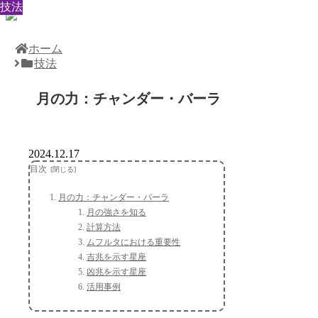
技法
技法
技法
技法
技法
技法
技法
技法
技法
ホーム
技法
月の力：チャンダー・バーラ
2024.12.17
目次
月の力：チャンダー・バーラ
月の強さを知る
計算方法
ムフルタにおける重要性
吉兆を示す星座
凶兆を示す星座
活用事例