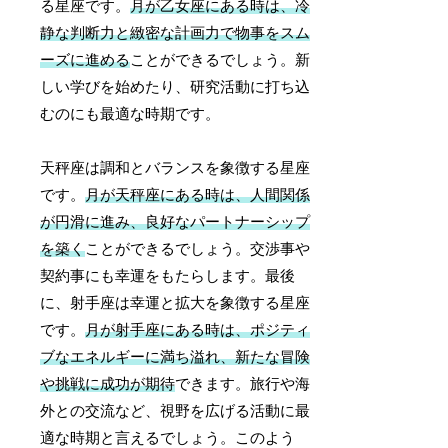
る星座です。
月が乙女座にある時は、冷
静な判断力と緻密な計画力で物事をスム
ーズに進める
ことができるでしょう。新
しい学びを始めたり、研究活動に打ち込
むのにも最適な時期です。
天秤座は調和とバランスを象徴する星座
です。
月が天秤座にある時は、人間関係
が円滑に進み、良好なパートナーシップ
を築く
ことができるでしょう。交渉事や
契約事にも幸運をもたらします。最後
に、射手座は幸運と拡大を象徴する星座
です。
月が射手座にある時は、ポジティ
ブなエネルギーに満ち溢れ、新たな冒険
や挑戦に成功が期待
できます。旅行や海
外との交流など、視野を広げる活動に最
適な時期と言えるでしょう。このよう