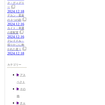
ク・ディグリ
ー
2024.12.18
デカン：星座
の３つの顔
2024.12.16
カイト：幸運
の星配置
2024.12.16
クレイドル：
揺りかごに抱
かれた星々
2024.12.18
カテゴリー
アス
ペクト
その
他
チャ