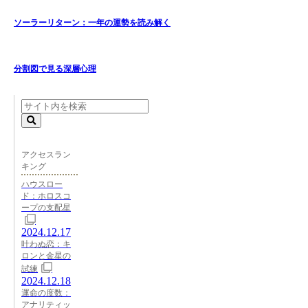
ソーラーリターン：一年の運勢を読み解く
分割図で見る深層心理
アクセスラン
キング
ハウスロー
ド：ホロスコ
ープの支配星
2024.12.17
叶わぬ恋：キ
ロンと金星の
試練
2024.12.18
運命の度数：
アナリティッ