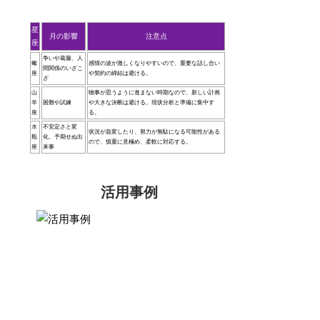
星
月の影響
注意点
座
争いや葛藤、人
蠍
感情の波が激しくなりやすいので、重要な話し合い
間関係のいざこ
座
や契約の締結は避ける。
ざ
山
物事が思うように進まない時期なので、新しい計画
羊
困難や試練
や大きな決断は避ける。現状分析と準備に集中す
座
る。
水
不安定さと変
状況が急変したり、努力が無駄になる可能性がある
瓶
化、予期せぬ出
ので、慎重に見極め、柔軟に対応する。
座
来事
活用事例