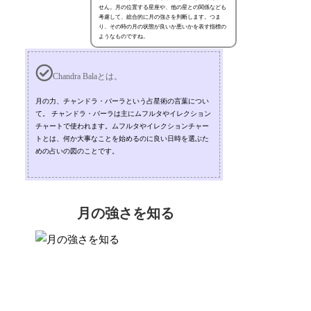
せん。月の位置する星座や、他の星との関係なども
考慮して、総合的に月の強さを判断します。つま
り、その時の月の状態が良いか悪いかを表す指標の
ようなものですね。
Chandra Balaとは。
月の力、チャンドラ・バーラという占星術の言葉につい
て。 チャンドラ・バーラは主にムフルタやイレクション
チャートで使われます。ムフルタやイレクションチャー
トとは、何か大事なことを始めるのに良い日時を選ぶた
めの占いの図のことです。
月の強さを知る