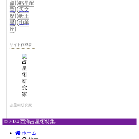
点
惑星配
置
天文
歴
天王
星
山羊
座
サイト作成者
占星術研究家
© 2024 西洋占星術特集.
ホーム