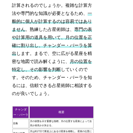
計算されるのでしょうか。複雑な計算方
法や専門的な知識が必要となるため、
一
般的に個人が計算するのは容易ではあり
ません
。熟練した占星術師は、
専門の表
や計算用の道具を用いて、月の位置を正
確に割り出し、チャンダー・バーラを算
出
します。まるで、空に広がる星座を精
密な地図で読み解くように、
月の位置を
特定し、その影響を判断
していくので
す。そのため、チャンダー・バーラを知
るには、信頼できる占星術師に相談する
のが良いでしょう。
チャンダ
概要
ー・バーラ
月の状態を示す重要な指標。月の位置する星座によって吉
定義
兆か凶兆かが決まる。
月は約27日で黄道上にある12星座を移動し、星座の位置に