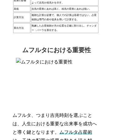
星座の影響
よって吉兆か凶兆かを示す。
高低
吉兆の星座にあれば高く、凶兆の星座にあれば低い。
複雑な計算が必要で、個人での計算は容易ではない。占星
計算方法
術師は専門の表や道具を用いて計算する。
熟練した占星術師が月の位置を正確に割り出し、チャンダ
算出方法
ー・バーラを算出する。
ムフルタにおける重要性
ムフルタ、つまり吉兆時刻を選ぶこと
は、人生における重要な出来事を成功へ
と導く鍵となります。
ムフルタ占星術