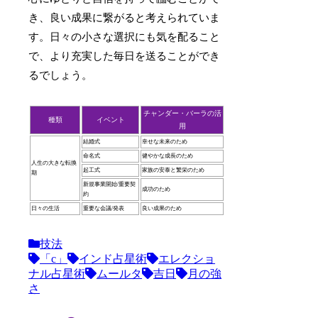
き、良い成果に繋がると考えられていま
す。日々の小さな選択にも気を配ること
で、より充実した毎日を送ることができ
るでしょう。
チャンダー・バーラの活
種類
イベント
用
結婚式
幸せな未来のため
命名式
健やかな成長のため
人生の大きな転換
起工式
家族の安泰と繁栄のため
期
新規事業開始/重要契
成功のため
約
日々の生活
重要な会議/発表
良い成果のため
技法
「c」
インド占星術
エレクショ
ナル占星術
ムールタ
吉日
月の強
さ