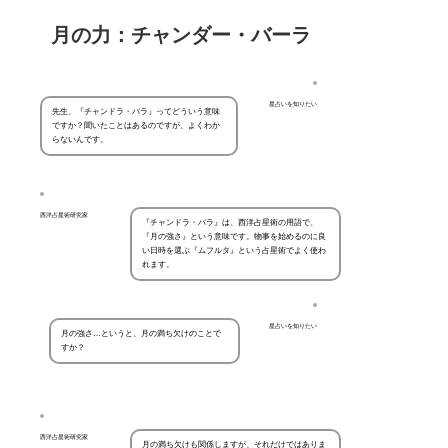
月の力：チャンダー・バーラ
星占いを知りたい
先生、『チャンドラ・バラ』ってどういう意味
ですか？聞いたことはあるのですが、よくわか
らないんです。
西洋占星術研究家
『チャンドラ・バラ』は、西洋占星術の用語で、
『月の強さ』という意味です。物事を始めるのに良
い日時を選ぶ『ムフルタ』という占星術でよく使わ
れます。
星占いを知りたい
月の強さ…というと、月の満ち欠けのことで
すか？
西洋占星術研究家
月の満ち欠けも関係しますが、それだけではありま