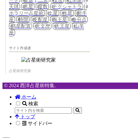
ート
黄道十二宮
技法
牡羊座
天球
木星
度数
ナクシャトラ
ホラリー占星術
土星
水星
射手
座
時間
支配星
海王星
春分点
惑星配置
天文歴
天王星
山羊
座
サイト作成者
占星術研究家
© 2024 西洋占星術特集.
ホーム
検索
トップ
サイドバー