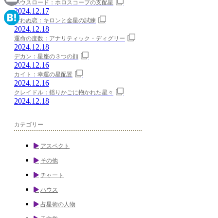
ハウスロード：ホロスコープの支配星
2024.12.17
Email
叶わぬ恋：キロンと金星の試練
2024.12.18
Hatena
運命の度数：アナリティック・ディグリー
2024.12.18
デカン：星座の３つの顔
2024.12.16
カイト：幸運の星配置
2024.12.16
クレイドル：揺りかごに抱かれた星々
2024.12.18
カテゴリー
アスペクト
その他
チャート
ハウス
占星術の人物