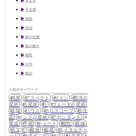
天文学
天文歴
惑星
技法
星の位置
星の動き
相性
記号
鑑定
人気のキーワード
惑星
アスペクト
サイン
西洋占
星術
占星術
月
ヴェーダ占星術
太陽
ハウス
ホロスコープ
出生
図
インド占星術
アセンダント
黄道
予測
チャート
相性
天体
天文学
星座
金星
ネイタルチャ