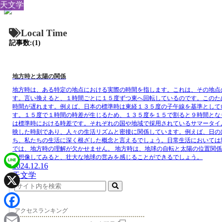
天文学
Local Time
記事数:(1)
地方時と太陽の関係
地方時は、ある特定の地点における実際の時間を指します。これは、その地点
す。言い換えると、１時間ごとに１５度ずつ東へ回転しているのです。このた
時間が遅れます。例えば、日本の標準時は東経１３５度の子午線を基準として
す。１５度で１時間の時差が生じるため、１３５度を１５で割ると９時間とな
は標準時における時差です。それぞれの国や地域で採用されているサマータイ
映した時刻であり、人々の生活リズムと密接に関係しています。例えば、日の
ち、私たちの生活に深く根ざした概念と言えるでしょう。日常生活においては
では、地方時の理解が欠かせません。 地方時は、地球の自転と太陽の位置関
を想像してみると、壮大な地球の営みを感じることができるでしょう。
2024.12.16
天文学
Line
X
アクセスランキング
Facebook