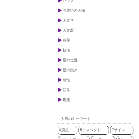
ハウス
占星術の人物
天文学
天文歴
惑星
技法
星の位置
星の動き
相性
記号
鑑定
人気のキーワード
惑星
アスペクト
サイン