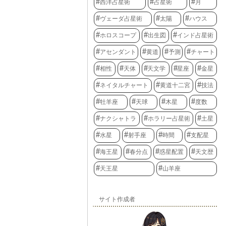
西洋占星術
占星術
月
ヴェーダ占星術
太陽
ハウス
ホロスコープ
出生図
インド占星術
アセンダント
黄道
予測
チャート
相性
天体
天文学
星座
金星
ネイタルチャート
黄道十二宮
技法
牡羊座
天球
木星
度数
ナクシャトラ
ホラリー占星術
土星
水星
射手座
時間
支配星
海王星
春分点
惑星配置
天文歴
天王星
山羊座
サイト作成者