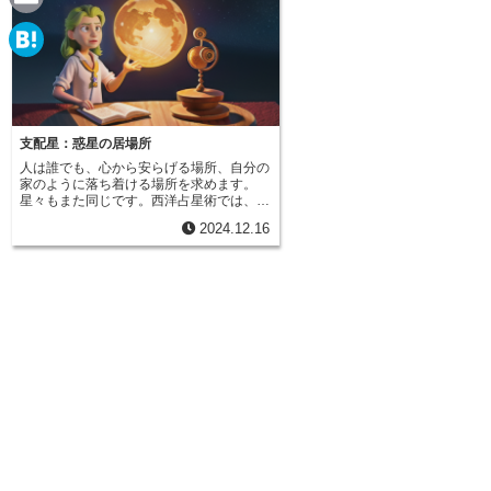
e
a
E
c
m
H
e
a
a
b
i
t
支配星：惑星の居場所
o
l
人は誰でも、心から安らげる場所、自分の
e
家のように落ち着ける場所を求めます。
o
星々もまた同じです。西洋占星術では、各
n
星座には特定の惑星が対応しており、その
k
2024.12.16
惑星は星座の「支配星」と呼ばれます。ま
a
るで家に帰ってきたように、惑星はその星
座で本来の力を発揮し、その星座の特徴を
最もよく表します。この概念は、ラテン語
で「家」を意味する「ドミチル」という言
葉に由来しています。支配星という考え方
は、ホロスコープを読み解く上で欠かせま
せん。それぞれの星座には守護する惑星が
あり、例えば牡羊座の支配星は火星、牡牛
座の支配星は金星です。火星は行動力や情
熱、金星は美意識や愛情を象徴します。そ
のため、牡羊座の人は火星の影響を受け
て、活動的で情熱的な性格を持ち、牡牛座
の人は金星の影響を受けて、美的感覚に優
れ、愛情深い性格を持つことが多いと言わ
れています。支配星は、その星座の人々が