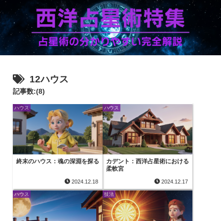
12ハウス
記事数:(8)
ハウス
ハウス
終末のハウス：魂の深淵を探る
カデント：西洋占星術における
柔軟宮
2024.12.18
2024.12.17
ハウス
技法