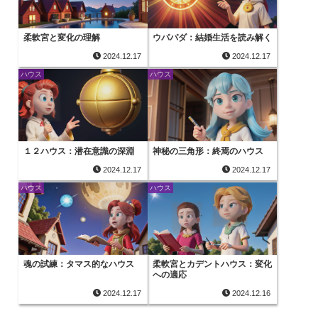
柔軟宮と変化の理解
ウパパダ：結婚生活を読み解く
2024.12.17
2024.12.17
ハウス
ハウス
１２ハウス：潜在意識の深淵
神秘の三角形：終焉のハウス
2024.12.17
2024.12.17
ハウス
ハウス
魂の試練：タマス的なハウス
柔軟宮とカデントハウス：変化
への適応
2024.12.17
2024.12.16