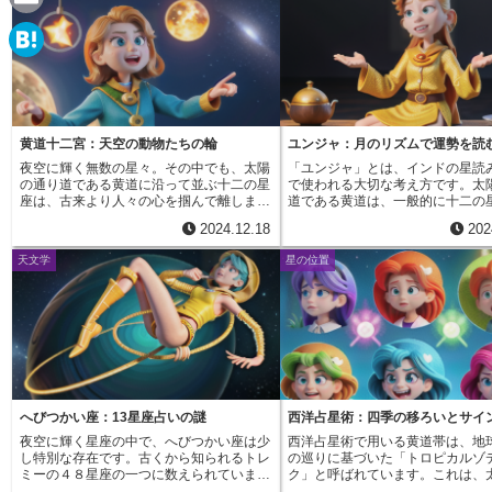
e
a
E
c
m
H
e
a
a
b
i
t
黄道十二宮：天空の動物たちの輪
ユンジャ：月のリズムで運勢を読
o
l
夜空に輝く無数の星々。その中でも、太陽
「ユンジャ」とは、インドの星読
e
の通り道である黄道に沿って並ぶ十二の星
で使われる大切な考え方です。太
o
座は、古来より人々の心を掴んで離しませ
道である黄道は、一般的に十二の
n
んでした。これが黄道十二宮と呼ばれるも
けられますが、ユンジャでは、月
k
2024.12.18
202
ので、ギリシャ語で「動物の輪」を意味す
ある二十七の宿星「ナクシャトラ
a
る言葉に由来しています。古代の人々は、
に、黄道をさらに細かく分けて考
天文学
星の位置
太陽が一年かけてこの黄道を一周するよう
黄道は太陽の通り道、いわば一年
に、人生もまた同じように循環を繰り返す
太陽が空を巡る道筋です。この道
と考えていました。彼らは夜空を見上げ、
おひつじ座、おうし座といった、
星座の動きを注意深く観察することで、季
も馴染み深い十二の星座が並んで
節の移り変わりや天体の運行を読み解き、
一方、「ナクシャトラ」は月の星
未来を予測しようと試みたのです。それぞ
り、二十七の宿星に分けられます
れの星座には、神話や象徴、そして特別な
は、月が約二十七日で地球を一周
意味が与えられ、人々の生活や運命と深く
に基づいています。ユンジャは、
結びついて考えられるようになりました。
七の宿星をさらに細かく分けて、
例えば、春分点に位置する牡羊座には、新
い星読みを可能にする技法です。
へびつかい座：13星座占いの謎
西洋占星術：四季の移ろいとサイ
しい始まりや行動力といった意味が込めら
は、ユンジャは、それぞれの星座
夜空に輝く星座の中で、へびつかい座は少
西洋占星術で用いる黄道帯は、地
れています。黄道十二宮は、単なる天文学
め」「真ん中」「終わり」の三つ
し特別な存在です。古くから知られるトレ
の巡りに基づいた「トロピカルゾ
的な分類ではなく、古代の人々の世界観や
分けます。同じ星座に属する人で
ミーの４８星座の一つに数えられています
ク」と呼ばれています。これは、
宇宙観を反映した文化的な遺産と言えるで
れたときに月がどの位置にあった
が、誕生日占いでおなじみの黄道十二星座
り道である黄道を春分点を起点に