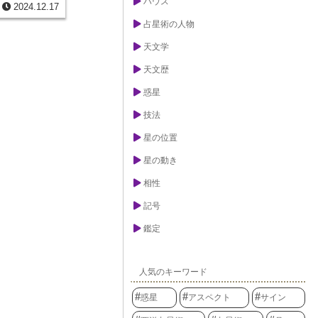
ハウス
となります。太
2024.12.17
る、いわば人生
ると、この黄道
重要な鍵となり
占星術の人物
見えます。これ
場所と時間を基
士が織り成す複
呼ばれる部屋の
す人々の運命や
天文学
スプ」の位置が
られています。
スとは、人生に
きを観察し、記
天文歴
性格や才能、仕
黄道は、宇宙の
２個の部屋のこ
つける、古代の
惑星
プとは、それぞ
でしょう。天体
イントです。こ
することで、私
技法
人が生まれた正
した生き方を学
妙に変化しま
せん。まるで宇
るためには、こ
星の位置
黄道は私たちに
ハウスカスプの
るのです。
のです。ハウス
星の動き
れる天文学的な
これは、宇宙を
相性
段私たちが使っ
ます。ハウス表
記号
た時刻を恒星時
場所の緯度に対
鑑定
。その交差する
ハウスのカスプ
入り口の場所で
れたハウスカス
人気のキーワード
のどのハウスに
調べます。星
惑星
アスペクト
サイン
力を持ち、それ
って、その人の