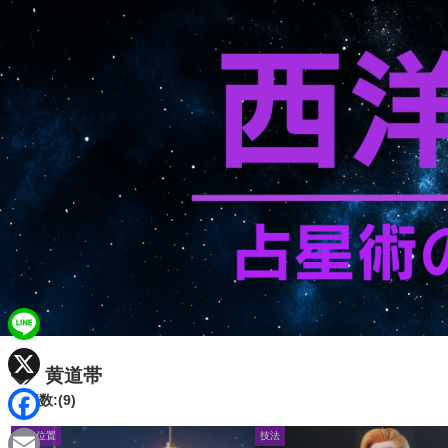
L
黄道帯
i
X
記事数:(9)
n
F
星の位置
技法