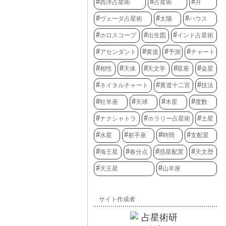
どのように影響
西洋占星術
占星術
月
例えば、コミュ
間関係のハウス
ヴェーダ占星術
太陽
ハウス
優れたコミュニ
と良好な関係を
ホロスコープ
出生図
インド占星術
ます。ハウス表
配置を正確に読
アセンダント
黄道
予測
チャート
向や可能性を深
い道具なので
相性
天体
天文学
星座
金星
ネイタルチャート
黄道十二宮
技法
牡羊座
天球
木星
度数
ナクシャトラ
ホラリー占星術
土星
水星
射手座
時間
支配星
海王星
春分点
惑星配置
天文歴
天王星
山羊座
サイト作成者