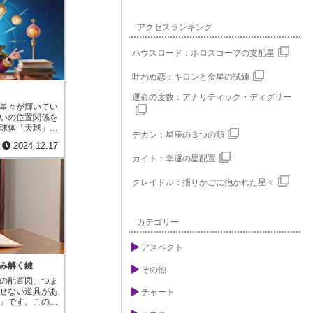
アクセスランキング
ハウスロード：ホロスコープの支配星
叶わぬ恋：キロンと金星の試練
運命の度数：アナリティック・ディグリー
星々が輝いてい
いの位置関係を
球体「天球」に
デカン：星座の３つの顔
ます。この天球
2024.12.17
ら見て、太陽が
カイト：幸運の星配置
うに見える道筋
」と呼びます。
広がる星座の位
クレイドル：揺りかごに抱かれた星々
分割したものが
星座とは、春の
ら始まり、おう
百獣の王しし
カテゴリー
天秤を象徴する
物さそり座、弓
アスペクト
つやぎ座、水を
後に魚の姿をし
み解く鍵
その他
れらの星座は、
の配置図、つま
りと共に、夜空
せない道具があ
チャート
紡ぎます。西洋
」です。この表
が天体の運行を
生まれた時の時