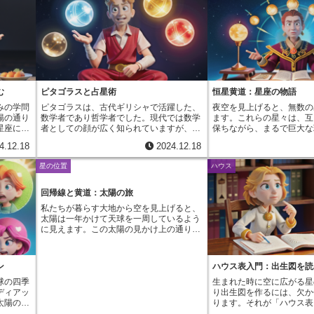
む
ピタゴラスと占星術
恒星黄道：星座の物語
みの学問
ピタゴラスは、古代ギリシャで活躍した、
夜空を見上げると、無数の
陽の通り
数学者であり哲学者でした。現代では数学
ます。これらの星々は、互
星座に分
者としての顔が広く知られていますが、実
保ちながら、まるで巨大な
の星座で
際は神秘主義的な思想家でもありました。
張り付いているように見え
4.12.18
2024.12.18
」を基準
数を深く研究し、数の法則が宇宙を秩序づ
上を、私たちの住む地球か
えます。
けていると信じていました。この思想は、
一年かけて移動していくよ
星の位置
ハウス
をかけて
後の西洋占星術に大きな影響を与えまし
があります。これを「黄道
筋には、
た。ピタゴラスは、神聖幾何学にも深い関
この黄道を、実際に星空に
私たちに
心を抱いていました。神聖幾何学とは、特
置に基づいて十二の星座に
回帰線と黄道：太陽の旅
います。
定の幾何学図形に神聖な意味を見出す思想
「恒星黄道」です。十二の
私たちが暮らす大地から空を見上げると、
座であ
です。彼は、幾何学図形の中に宇宙の秘密
訪れを告げるおひつじ座か
太陽は一年かけて天球を一周しているよう
。これ
が隠されていると考えていました。例え
し座、ふたご座、かに座、
に見えます。この太陽の見かけ上の通り道
すること
ば、正五角形の中に現れる黄金比は、自然
座、乙女の星座おとめ座、
を黄道と呼びます。まるで太陽が天球に描
この二十
界の様々な場所に現れ、美しさや調和を表
てんびん座、毒を持つ生き
いた一本の道筋のようです。この黄道は、
より詳し
すと考えました。ピタゴラスは、これらの
矢を構えるいて座、角を持
地球の赤道面を天球に投影した天の赤道に
具体的に
幾何学的な原理と数の調和を結びつけ、宇
運ぶみずがめ座、そして最
ン
ハウス表入門：出生図を読
対して傾いています。この傾きこそが、四
を「初
宙全体の構造を理解しようと試みました。
たうお座へと続きます。こ
季の移り変わりを生み出す大きな要因で
球の四季
生まれた時に空に広がる星
の部分に
ピタゴラスが創設したピタゴラス教団は、
春夏秋冬、季節の移り変わ
す。地球の地軸が傾いているために、太陽
ディアッ
り出生図を作るには、欠か
も、生ま
宗教的な共同体としての側面も持っていま
を彩る美しい星々の物語を
の光が地球に届く角度が季節によって変化
太陽の通
ります。それが「ハウス表
かによっ
した。教団員たちは、数の調和や比例とい
占星術では、この恒星黄道
し、気温の変化をもたらすのです。黄道上
十二等分
は、星占いにおいて、人が