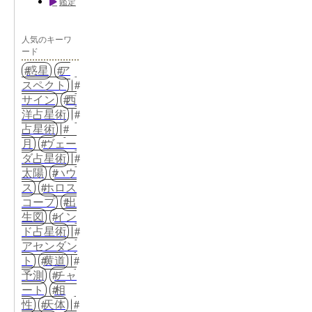
鑑定
人気のキーワ
ード
惑星
ア
スペクト
サイン
西
洋占星術
占星術
月
ヴェー
ダ占星術
太陽
ハウ
ス
ホロス
コープ
出
生図
イン
ド占星術
アセンダン
ト
黄道
予測
チャ
ート
相
性
天体