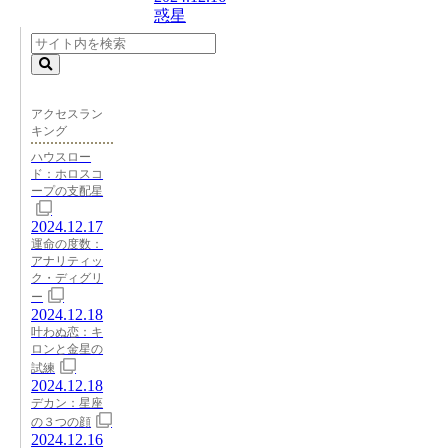
惑星
アクセスラン
キング
ハウスロー
ド：ホロスコ
ープの支配星
2024.12.17
運命の度数：
アナリティッ
ク・ディグリ
ー
2024.12.18
叶わぬ恋：キ
ロンと金星の
試練
2024.12.18
デカン：星座
の３つの顔
2024.12.16