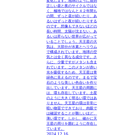
変化します。地球のように規則
正しい昼と夜のサイクルではな
く、極地ではなんと４２年間も
の間、ずっと昼が続いたり、あ
るいはずっと夜が続いたりする
のです。想像もできないほどの
長い時間、太陽が沈まない、あ
るいは昇らない世界が広がって
いることでしょう。天王星の大
気は、大部分が水素とヘリウム
で構成されています。地球の空
気とは全く異なる成分です。さ
らに、少量ですがメタンも含ま
れています。このメタンが赤い
光を吸収するため、天王星は青
緑色に見えるのです。まるで宝
石のような美しい色合いを作り
出しています。天王星の周囲に
は、環も存在しています。土星
のように大きく明るい環ではあ
りません。天王星の環は非常に
暗い物質でできており、肉眼で
は確認することが難しいほど、
薄い環です。しかし、確かに天
王星の周りを囲むように存在し
ています。
2024.12.16