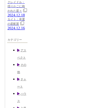
クレイドル：
揺りかごに抱
かれた星々
2024.12.18
カイト：幸運
の星配置
2024.12.16
カテゴリー
アス
ペクト
その
他
チャ
ート
ハウ
ス