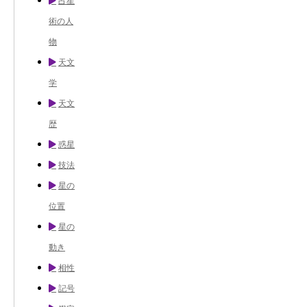
占星
術の人
物
天文
学
天文
歴
惑星
技法
星の
位置
星の
動き
相性
記号