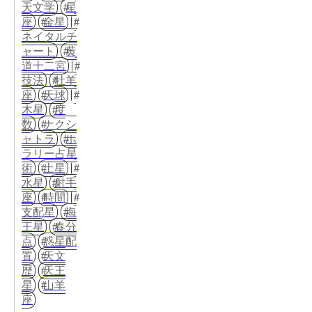
天文学
星
座
金星
ネイタルチ
ャート
黄
道十二宮
技法
牡羊
座
天球
木星
度
数
ナクシ
ャトラ
ホ
ラリー占星
術
土星
水星
射手
座
時間
支配星
海
王星
春分
点
惑星配
置
天文
歴
天王
星
山羊
座