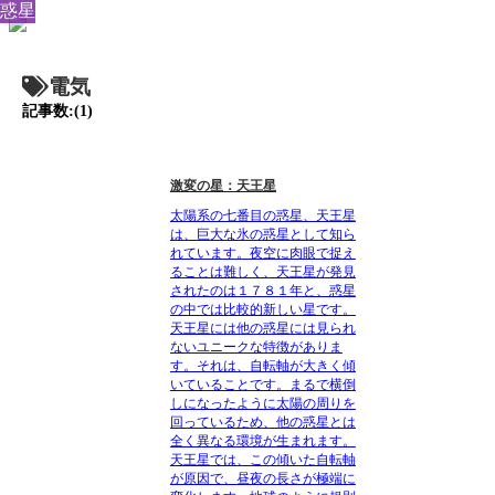
惑星
電気
記事数:(1)
激変の星：天王星
太陽系の七番目の惑星、天王星
は、巨大な氷の惑星として知ら
れています。夜空に肉眼で捉え
ることは難しく、天王星が発見
されたのは１７８１年と、惑星
の中では比較的新しい星です。
天王星には他の惑星には見られ
ないユニークな特徴がありま
す。それは、自転軸が大きく傾
いていることです。まるで横倒
しになったように太陽の周りを
回っているため、他の惑星とは
全く異なる環境が生まれます。
天王星では、この傾いた自転軸
が原因で、昼夜の長さが極端に