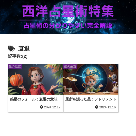
衰退
記事数:(2)
星の位置
星の位置
惑星のフォール：衰退の意味
居所を誤った星：デトリメント
2024.12.17
2024.12.16