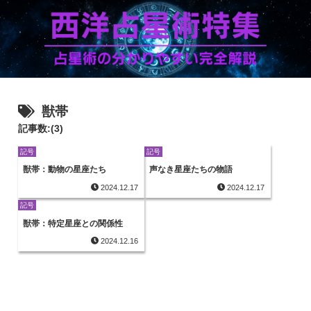
獣帯
記事数:(3)
記号
記号
獣帯：動物の星座たち
声なき星座たちの物語
2024.12.17
2024.12.17
記号
獣帯：特定星座との関係性
2024.12.16