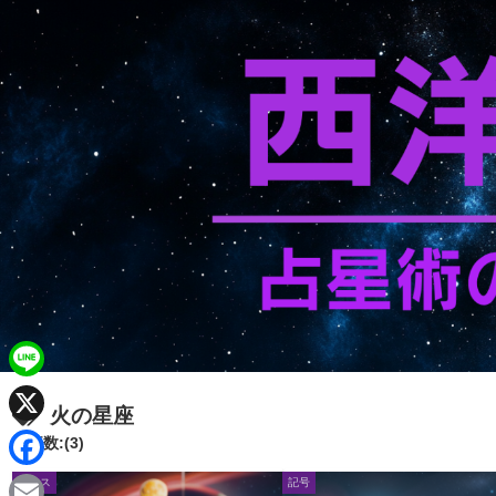
L
火の星座
i
X
記事数:(3)
n
F
ハウス
記号