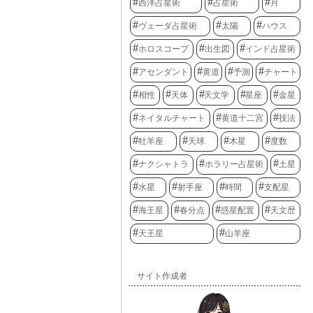
西洋占星術
占星術
月
ヴェーダ占星術
太陽
ハウス
ホロスコープ
出生図
インド占星術
アセンダント
黄道
予測
チャート
相性
天体
天文学
星座
金星
ネイタルチャート
黄道十二宮
技法
牡羊座
天球
木星
度数
ナクシャトラ
ホラリー占星術
土星
水星
射手座
時間
支配星
海王星
春分点
惑星配置
天文歴
天王星
山羊座
サイト作成者