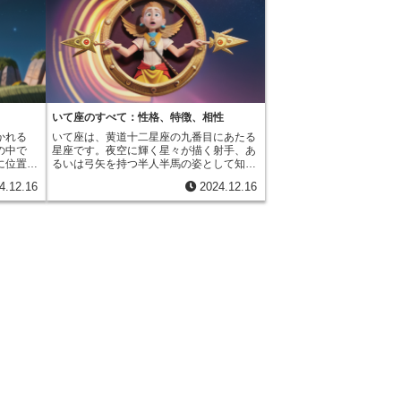
いて座のすべて：性格、特徴、相性
かれる
いて座は、黄道十二星座の九番目にあたる
の中で
星座です。夜空に輝く星々が描く射手、あ
に位置す
るいは弓矢を持つ半人半馬の姿として知ら
格に深く
れています。十一月二十三日から十二月二
4.12.16
2024.12.16
十二星座
十一日までの間に生まれた人々は、このい
詳しく見
て座の影響を強く受けるとされていま
点に位置
す。 火の星座に分類されるいて座は、燃
の長さが
え上がる炎のように情熱的で行動力にあふ
と春の始
れています。また、柔軟宮でもあるため、
しい冬を
変化への対応力も高く、新しい環境にもす
溢れ出す
ぐに馴染むことができます。いて座の守護
命力と新
星は木星です。この星は拡大と発展を象徴
るで生ま
し、いて座の人々に楽観性と寛大さをもた
界に対す
らします。彼らは人生を楽しむことを大切
の恐れを
にし、常に新しい経験を求めて冒険を繰り
ます。牡
広げます。知的な探求心も旺盛で、哲学や
、情熱や
精神世界にも深い関心を抱きます。まるで
のため、
弓矢を放つように、知性の矢を放ち、世界
極的で、
の真理を射抜こうとするかのようです。い
き進む強
て座の人は、その真っ直ぐな性格から、時