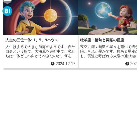
e
a
E
c
m
H
e
a
a
b
i
t
人生の三位一体: 1、5、9ハウス
牡羊座：情熱と開拓の星座
o
l
人生はまるで大きな航海のようです。自分
夜空に輝く無数の星々を繋いで描
e
自身という船で、大海原を進む中で、私た
絵、それが星座です。数ある星座
o
ちは一体どこへ向かうべきなのか、何を目
も、黄道と呼ばれる太陽の通り道
n
印に進んでいけば良いのか、迷う時もある
る十二星座は、私たちの運命や性
k
2024.12.17
202
でしょう。そんな時に、星々が灯台のよう
関わると考えられています。その
a
に道を示してくれることがあります。西洋
の始まりの星座、牡羊座について
占星術では、人生の様々な場面を表す１２
ていきましょう。牡羊座は、春分
の部屋、つまり「ハウス」というものがあ
する星座です。春分とは、昼と夜
ります。それぞれの部屋にはそれぞれ役割
ほぼ等しくなる日で、冬の終わり
があり、私たちの人生のあらゆる側面を映
まりを告げる日でもあります。厳
し出しています。中でも、第一、第五、第
乗り越え、草木が芽吹き、生命が
九のハウスは「火の部屋」と呼ばれ、牡羊
ように、牡羊座もまた、力強い生
座、獅子座、射手座の活気に満ちたエネル
たな始まりを象徴しています。ま
ギーで満たされています。この三つのハウ
れたばかりの赤ん坊のように、世
スは「人生の三位一体」とも呼ばれ、自己
る純粋な好奇心と、未知のものへ
表現、創造性、精神的な成長といった、人
知らない大胆さを持ち合わせてい
生の根幹に関わるテーマを司っています。
羊座の守護星は火星です。火星は
まるで羅針盤のように、私たちが自分自身
行動力、闘争心を司る星です。そ
を深く理解し、表現し、世界との繋がりを
牡羊座生まれの人は、何事にも積
強めるための道筋を示してくれるのです。
自分の思い描く目標に向かって突