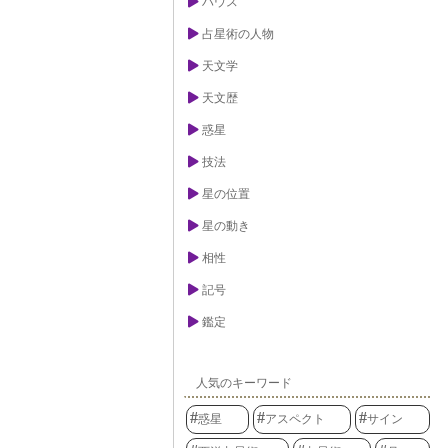
ハウス
占星術の人物
天文学
天文歴
惑星
技法
星の位置
星の動き
相性
記号
鑑定
人気のキーワード
惑星
アスペクト
サイン