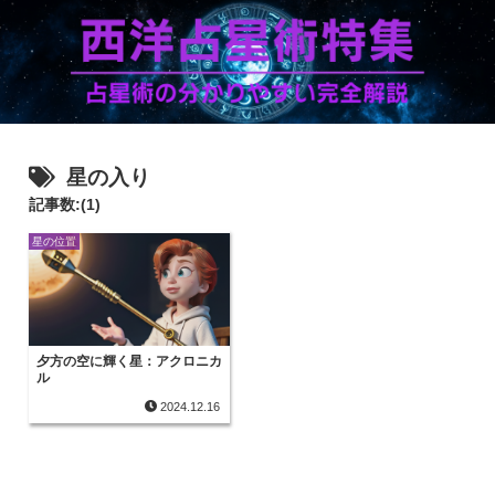
星の入り
記事数:(1)
星の位置
夕方の空に輝く星：アクロニカ
ル
2024.12.16