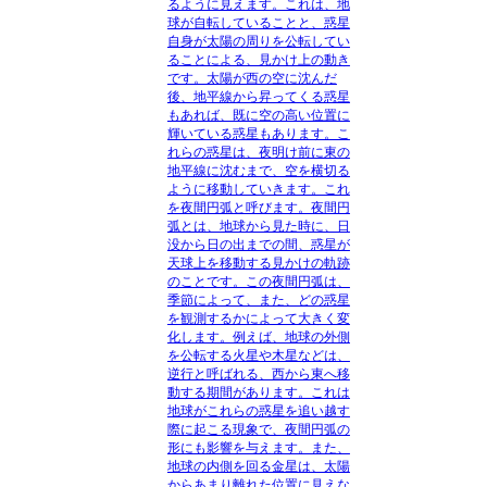
るように見えます。これは、地
球が自転していることと、惑星
自身が太陽の周りを公転してい
ることによる、見かけ上の動き
です。太陽が西の空に沈んだ
後、地平線から昇ってくる惑星
もあれば、既に空の高い位置に
輝いている惑星もあります。こ
れらの惑星は、夜明け前に東の
地平線に沈むまで、空を横切る
ように移動していきます。これ
を夜間円弧と呼びます。夜間円
弧とは、地球から見た時に、日
没から日の出までの間、惑星が
天球上を移動する見かけの軌跡
のことです。この夜間円弧は、
季節によって、また、どの惑星
を観測するかによって大きく変
化します。例えば、地球の外側
を公転する火星や木星などは、
逆行と呼ばれる、西から東へ移
動する期間があります。これは
地球がこれらの惑星を追い越す
際に起こる現象で、夜間円弧の
形にも影響を与えます。また、
地球の内側を回る金星は、太陽
からあまり離れた位置に見えな