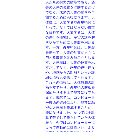
人たちの努力の結晶であり、過
去の天体の位置を理解するだけ
でなく、未来の天体の動きを予
測するためにも役立ちます。天
体暦は、天文学者や占星術師に
とって、なくてはならない貴重
な資料です。天文学者は、天体
の運行を研究し、宇宙の謎を解
き明かすために天体暦を用いま
す。一方、占星術師は、天体暦
を使って、天体の配置が人々に
与える影響を読み解こうとしま
す。天体暦は、天体の位置を示
すだけでなく、惑星の運行速度
や、地球からの距離といった詳
細な情報も提供してくれます。
これらの情報は、天体観測の計
画を立てたり、占星術の解釈を
深めたりする上で非常に役立ち
ます。現代では、コンピュータ
ー技術の進歩により、非常に精
密な天体暦を作成することが可
能になりました。かつては手計
算で苦労して作られていた天体
暦も、今ではコンピューターに
よって自動的に計算され、より