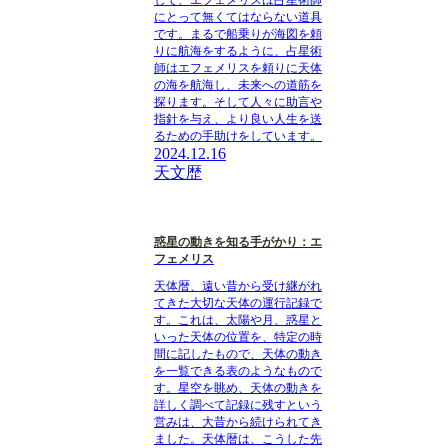
にとって無くてはならない道具
です。まるで船乗りが海図を頼
りに航海をするように、占星術
師はエフェメリスを頼りに天体
の海を航海し、未来への道筋を
探ります。そして人々に助言や
指針を与え、より良い人生を送
るための手助けをしています。
2024.12.16
天文歴
惑星の動きを知る手がかり：エ
フェメリス
天体暦、遠い昔から受け継がれ
てきた大切な天体の運行記録で
す。これは、太陽や月、惑星と
いった天体の位置を、特定の時
間に記したもので、天体の動き
を一覧できる表のようなもので
す。星空を眺め、天体の動きを
詳しく調べて記録に残すという
営みは、大昔から続けられてき
ました。天体暦は、こうした先