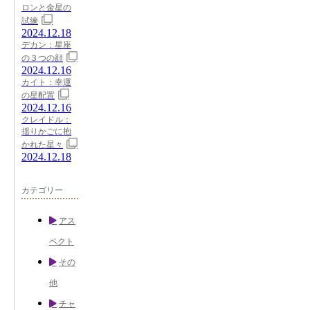
ロンと金星の
試練
2024.12.18
デカン：星座
の３つの顔
2024.12.16
カイト：幸運
の星配置
2024.12.16
クレイドル：
揺りかごに抱
かれた星々
2024.12.18
カテゴリー
アス
ペクト
その
他
チャ