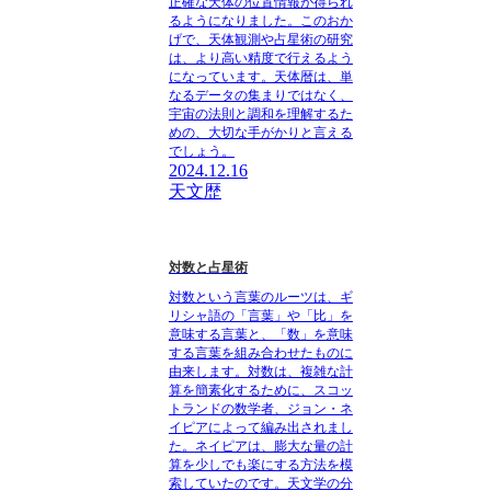
正確な天体の位置情報が得られ
るようになりました。このおか
げで、天体観測や占星術の研究
は、より高い精度で行えるよう
になっています。天体暦は、単
なるデータの集まりではなく、
宇宙の法則と調和を理解するた
めの、大切な手がかりと言える
でしょう。
2024.12.16
天文歴
対数と占星術
対数という言葉のルーツは、ギ
リシャ語の「言葉」や「比」を
意味する言葉と、「数」を意味
する言葉を組み合わせたものに
由来します。対数は、複雑な計
算を簡素化するために、スコッ
トランドの数学者、ジョン・ネ
イピアによって編み出されまし
た。ネイピアは、膨大な量の計
算を少しでも楽にする方法を模
索していたのです。天文学の分