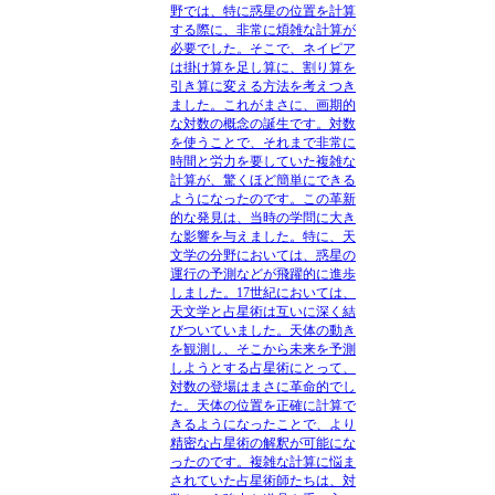
野では、特に惑星の位置を計算
する際に、非常に煩雑な計算が
必要でした。そこで、ネイピア
は掛け算を足し算に、割り算を
引き算に変える方法を考えつき
ました。これがまさに、画期的
な対数の概念の誕生です。対数
を使うことで、それまで非常に
時間と労力を要していた複雑な
計算が、驚くほど簡単にできる
ようになったのです。この革新
的な発見は、当時の学問に大き
な影響を与えました。特に、天
文学の分野においては、惑星の
運行の予測などが飛躍的に進歩
しました。17世紀においては、
天文学と占星術は互いに深く結
びついていました。天体の動き
を観測し、そこから未来を予測
しようとする占星術にとって、
対数の登場はまさに革命的でし
た。天体の位置を正確に計算で
きるようになったことで、より
精密な占星術の解釈が可能にな
ったのです。複雑な計算に悩ま
されていた占星術師たちは、対