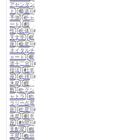
アセンダン
ト
黄道
予測
チャ
ート
相
性
天体
天文学
星
座
金星
ネイタルチ
ャート
黄
道十二宮
技法
牡羊
座
天球
木星
度
数
ナクシ
ャトラ
ホ
ラリー占星
術
土星
水星
射手
座
時間
支配星
海
王星
春分