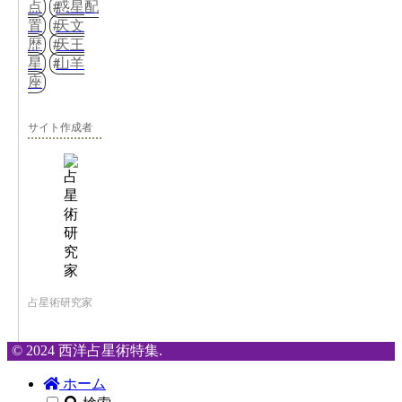
点
惑星配
置
天文
歴
天王
星
山羊
座
サイト作成者
占星術研究家
© 2024 西洋占星術特集.
ホーム