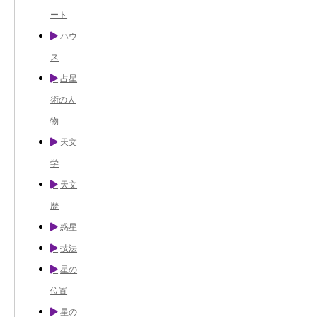
ート
ハウ
ス
占星
術の人
物
天文
学
天文
歴
惑星
技法
星の
位置
星の