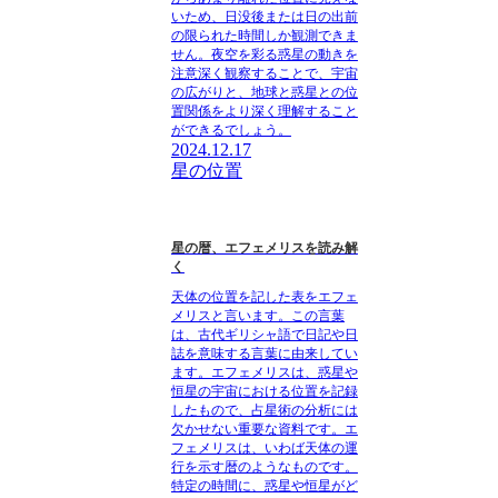
いため、日没後または日の出前
の限られた時間しか観測できま
せん。夜空を彩る惑星の動きを
注意深く観察することで、宇宙
の広がりと、地球と惑星との位
置関係をより深く理解すること
ができるでしょう。
2024.12.17
星の位置
星の暦、エフェメリスを読み解
く
天体の位置を記した表をエフェ
メリスと言います。この言葉
は、古代ギリシャ語で日記や日
誌を意味する言葉に由来してい
ます。エフェメリスは、惑星や
恒星の宇宙における位置を記録
したもので、占星術の分析には
欠かせない重要な資料です。エ
フェメリスは、いわば天体の運
行を示す暦のようなものです。
特定の時間に、惑星や恒星がど