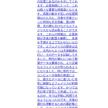
の位置にあるのかを示してくれ
ます。占星術師にとって、これ
は様々な重要な情報源となりま
す。惑星の動きや互いの位置関
係はもちろん、日食や月食とい
った特別な天文現象、星の時
間、月の満ち欠けなどもエフェ
メリスから読み取ることができ
ます。これらの情報は、占星術
師が天体の配置を解釈し、未来
を予測する上で欠かせないもの
です。エフェメリスの歴史は古
く、古代から人々は天体観測を
行い、そのデータを記録してき
ました。時代が進むにつれて観
測データは蓄積され、より正確
なエフェメリスが作られるよう
になりました。特に現代では、
コンピュータ技術の発達によ
り、膨大なデータに基づいた非
常に精密なエフェメリスが利用
可能になっています。かつては
手計算で苦労して作成していた
ものが、今では手軽に利用でき
るようになったのです。天体の
運行を理解するための羅針盤と
して、エフェメリスは占星術師