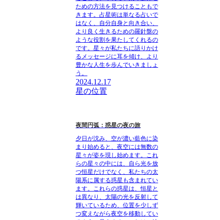
ための方法を見つけることもで
きます。占星術は単なる占いで
はなく、自分自身と向き合い、
より良く生きるための羅針盤の
ような役割を果たしてくれるの
です。星々が私たちに語りかけ
るメッセージに耳を傾け、より
豊かな人生を歩んでいきましょ
う。
2024.12.17
星の位置
夜間円弧：惑星の夜の旅
夕日が沈み、空が濃い藍色に染
まり始めると、夜空には無数の
星々が姿を現し始めます。これ
らの星々の中には、自ら光を放
つ恒星だけでなく、私たちの太
陽系に属する惑星も含まれてい
ます。これらの惑星は、恒星と
は異なり、太陽の光を反射して
輝いているため、位置を少しず
つ変えながら夜空を移動してい