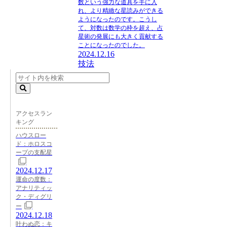
数という強力な道具を手に入
れ、より精緻な星読みができる
ようになったのです。こうし
て、対数は数学の枠を超え、占
星術の発展にも大きく貢献する
ことになったのでした。
2024.12.16
技法
アクセスラン
キング
ハウスロー
ド：ホロスコ
ープの支配星
2024.12.17
運命の度数：
アナリティッ
ク・ディグリ
ー
2024.12.18
叶わぬ恋：キ