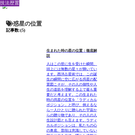
星の位置
星の位置
天文歴
天文歴
技法
惑星の位置
記事数:(5)
生まれた時の星の位置：徹底解
説
人はこの世に生を受けた瞬間、
頭上には無数の星々が輝いてい
ます。西洋占星術では、この誕
生の瞬間に空に広がる惑星の配
置図こそが、その人の個性や人
生の道筋を理解する上で最も重
要だと考えます。この生まれた
時の惑星の位置を「ラディカル
ポジション」と呼び、例えるな
ら一人ひとりに贈られた宇宙か
らの贈り物であり、その人の人
生設計図とも言えます。ラディ
カルポジションは、私たちの心
の奥底、普段は意識していない