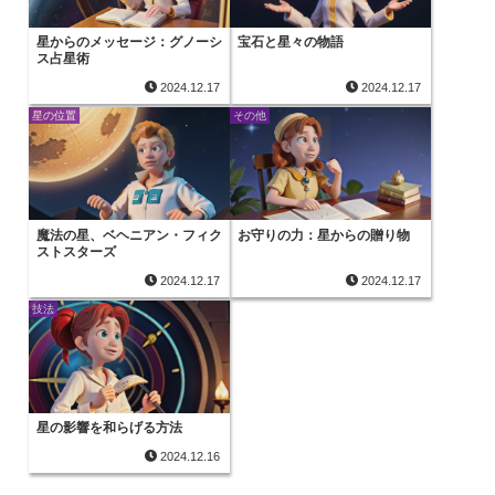
星からのメッセージ：グノーシ
宝石と星々の物語
ス占星術
2024.12.17
2024.12.17
星の位置
その他
魔法の星、ベヘニアン・フィク
お守りの力：星からの贈り物
ストスターズ
2024.12.17
2024.12.17
技法
星の影響を和らげる方法
2024.12.16