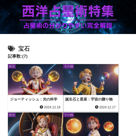
宝石
記事数:(7)
技法
その他
ジョーティッシュ：光の科学
誕生石と星座：宇宙の贈り物
2024.12.18
2024.12.17
技法
その他