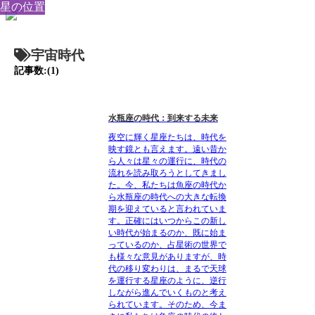
星の位置
宇宙時代
記事数:(1)
水瓶座の時代：到来する未来
夜空に輝く星座たちは、時代を
映す鏡とも言えます。遠い昔か
ら人々は星々の運行に、時代の
流れを読み取ろうとしてきまし
た。今、私たちは魚座の時代か
ら水瓶座の時代への大きな転換
期を迎えていると言われていま
す。正確にはいつからこの新し
い時代が始まるのか、既に始ま
っているのか、占星術の世界で
も様々な意見がありますが、時
代の移り変わりは、まるで天球
を運行する星座のように、逆行
しながら進んでいくものと考え
られています。そのため、今ま