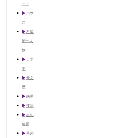
ート
ハウ
ス
占星
術の人
物
天文
学
天文
歴
惑星
技法
星の
位置
星の