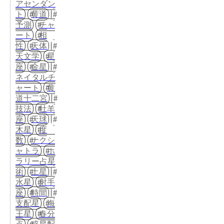
アセンダン
ト
黄道
予測
チャ
ート
相
性
天体
天文学
星
座
金星
ネイタルチ
ャート
黄
道十二宮
技法
牡羊
座
天球
木星
度
数
ナクシ
ャトラ
ホ
ラリー占星
術
土星
水星
射手
座
時間
支配星
海
王星
春分