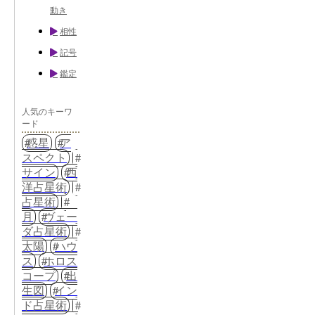
動き
相性
記号
鑑定
人気のキーワ
ード
惑星
ア
スペクト
サイン
西
洋占星術
占星術
月
ヴェー
ダ占星術
太陽
ハウ
ス
ホロス
コープ
出
生図
イン
ド占星術