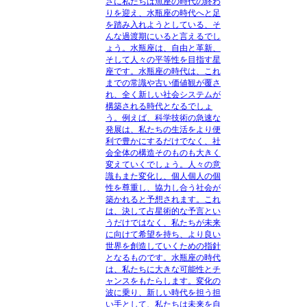
さに私たちは魚座の時代の終わ
りを迎え、水瓶座の時代へと足
を踏み入れようとしている、そ
んな過渡期にいると言えるでし
ょう。水瓶座は、自由と革新、
そして人々の平等性を目指す星
座です。水瓶座の時代は、これ
までの常識や古い価値観が覆さ
れ、全く新しい社会システムが
構築される時代となるでしょ
う。例えば、科学技術の急速な
発展は、私たちの生活をより便
利で豊かにするだけでなく、社
会全体の構造そのものも大きく
変えていくでしょう。人々の意
識もまた変化し、個人個人の個
性を尊重し、協力し合う社会が
築かれると予想されます。これ
は、決して占星術的な予言とい
うだけではなく、私たちが未来
に向けて希望を持ち、より良い
世界を創造していくための指針
となるものです。水瓶座の時代
は、私たちに大きな可能性とチ
ャンスをもたらします。変化の
波に乗り、新しい時代を担う担
い手として、私たちは未来を自