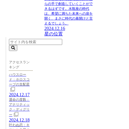
らの手で創造していくことがで
きるはずです。水瓶座の時代
は、希望に満ちた未来への扉を
開く、まさに時代の幕開けと言
えるでしょう。
2024.12.16
星の位置
アクセスラン
キング
ハウスロー
ド：ホロスコ
ープの支配星
2024.12.17
運命の度数：
アナリティッ
ク・ディグリ
ー
2024.12.18
叶わぬ恋：キ