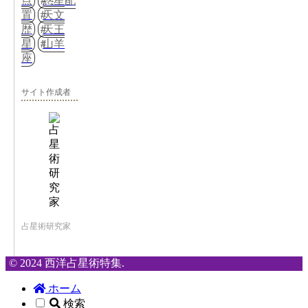
点
惑星配
置
天文
歴
天王
星
山羊
座
サイト作成者
占星術研究家
© 2024 西洋占星術特集.
ホーム
検索