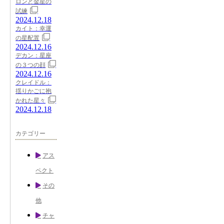
ロンと金星の
試練
2024.12.18
カイト：幸運
の星配置
2024.12.16
デカン：星座
の３つの顔
2024.12.16
クレイドル：
揺りかごに抱
かれた星々
2024.12.18
カテゴリー
アス
ペクト
その
他
チャ