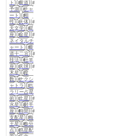
ト
黄道
予測
チャ
ート
相
性
天体
天文学
星
座
金星
ネイタルチ
ャート
黄
道十二宮
技法
牡羊
座
天球
木星
度
数
ナクシ
ャトラ
ホ
ラリー占星
術
土星
水星
射手
座
時間
支配星
海
王星
春分
点
惑星配