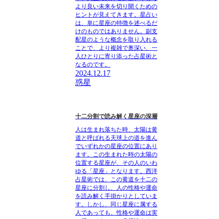
より良い未来を切り開くための
ヒントが見えてきます。星占い
は、単に星座の特徴を述べるだ
けのものではありません。副支
配星のような概念を取り入れる
ことで、より複雑で奥深い、一
人ひとりに寄り添った占星術と
なるのです。
2024.12.17
惑星
十二分割で読み解く星座の深層
人は生まれ落ちた時、太陽は黄
道と呼ばれる天球上の道を進ん
でいずれかの星座の位置にあり
ます。この生まれた時の太陽の
位置する星座が、その人のいわ
ゆる「星座」となります。西洋
占星術では、この黄道を十二の
星座に分割し、人の性格や運命
を読み解く手掛かりとしていま
す。しかし、同じ星座に属する
人であっても、性格や運命は実