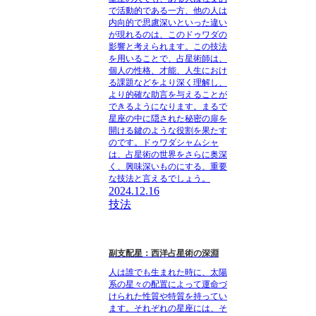
で活動的である一方、他の人は
内向的で思慮深いといった違い
が現れるのは、このドゥワダの
影響と考えられます。この技法
を用いることで、占星術師は、
個人の性格、才能、人生におけ
る課題などをより深く理解し、
より的確な助言を与えることが
できるようになります。まるで
星座の中に隠された秘密の扉を
開ける鍵のような役割を果たす
のです。ドゥワダシャムシャ
は、占星術の世界をさらに奥深
く、興味深いものにする、重要
な技法と言えるでしょう。
2024.12.16
技法
副支配星：西洋占星術の深淵
人は誰でも生まれた時に、太陽
系の星々の配置によって運命づ
けられた性質や特質を持ってい
ます。それぞれの星座には、そ