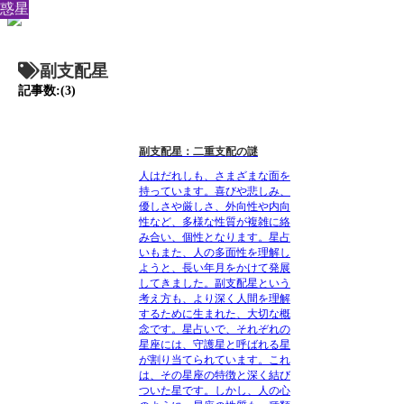
惑星
技法
惑星
副支配星
記事数:(3)
副支配星：二重支配の謎
人はだれしも、さまざまな面を
持っています。喜びや悲しみ、
優しさや厳しさ、外向性や内向
性など、多様な性質が複雑に絡
み合い、個性となります。星占
いもまた、人の多面性を理解し
ようと、長い年月をかけて発展
してきました。副支配星という
考え方も、より深く人間を理解
するために生まれた、大切な概
念です。星占いで、それぞれの
星座には、守護星と呼ばれる星
が割り当てられています。これ
は、その星座の特徴と深く結び
ついた星です。しかし、人の心