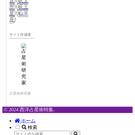
置
天文
歴
天王
星
山羊
座
サイト作成者
占星術研究家
© 2024 西洋占星術特集.
ホーム
検索