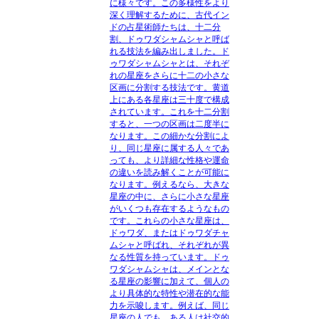
に様々です。この多様性をより
深く理解するために、古代イン
ドの占星術師たちは、十二分
割、ドゥワダシャムシャと呼ば
れる技法を編み出しました。ド
ゥワダシャムシャとは、それぞ
れの星座をさらに十二の小さな
区画に分割する技法です。黄道
上にある各星座は三十度で構成
されています。これを十二分割
すると、一つの区画は二度半に
なります。この細かな分割によ
り、同じ星座に属する人々であ
っても、より詳細な性格や運命
の違いを読み解くことが可能に
なります。例えるなら、大きな
星座の中に、さらに小さな星座
がいくつも存在するようなもの
です。これらの小さな星座は、
ドゥワダ、またはドゥワダチャ
ムシャと呼ばれ、それぞれが異
なる性質を持っています。ドゥ
ワダシャムシャは、メインとな
る星座の影響に加えて、個人の
より具体的な特性や潜在的な能
力を示唆します。例えば、同じ
星座の人でも、ある人は社交的