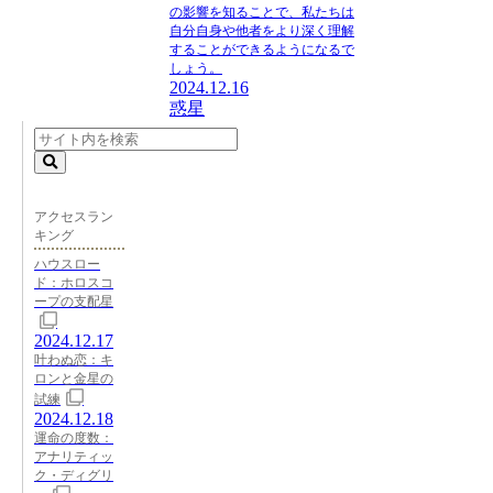
の影響を知ることで、私たちは
自分自身や他者をより深く理解
することができるようになるで
しょう。
2024.12.16
惑星
アクセスラン
キング
ハウスロー
ド：ホロスコ
ープの支配星
2024.12.17
叶わぬ恋：キ
ロンと金星の
試練
2024.12.18
運命の度数：
アナリティッ
ク・ディグリ