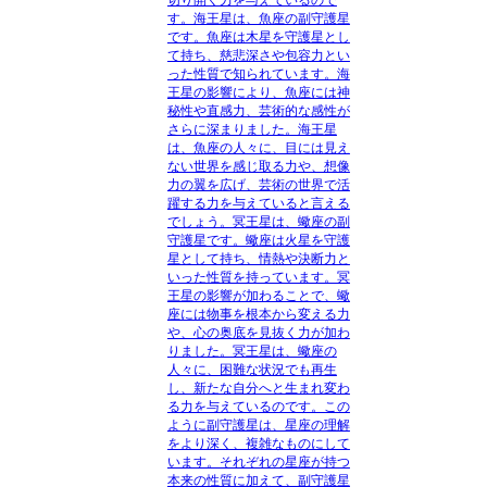
す。海王星は、魚座の副守護星
です。魚座は木星を守護星とし
て持ち、慈悲深さや包容力とい
った性質で知られています。海
王星の影響により、魚座には神
秘性や直感力、芸術的な感性が
さらに深まりました。海王星
は、魚座の人々に、目には見え
ない世界を感じ取る力や、想像
力の翼を広げ、芸術の世界で活
躍する力を与えていると言える
でしょう。冥王星は、蠍座の副
守護星です。蠍座は火星を守護
星として持ち、情熱や決断力と
いった性質を持っています。冥
王星の影響が加わることで、蠍
座には物事を根本から変える力
や、心の奥底を見抜く力が加わ
りました。冥王星は、蠍座の
人々に、困難な状況でも再生
し、新たな自分へと生まれ変わ
る力を与えているのです。この
ように副守護星は、星座の理解
をより深く、複雑なものにして
います。それぞれの星座が持つ
本来の性質に加えて、副守護星