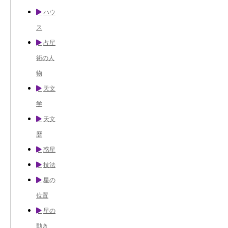
ハウ
ス
占星
術の人
物
天文
学
天文
歴
惑星
技法
星の
位置
星の
動き