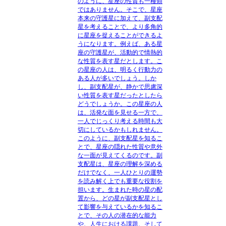
のように、星座の性質も一種類
ではありません。そこで、星座
本来の守護星に加えて、副支配
星を考えることで、より多角的
に星座を捉えることができるよ
うになります。例えば、ある星
座の守護星が、活動的で情熱的
な性質を表す星だとします。こ
の星座の人は、明るく行動力の
ある人が多いでしょう。しか
し、副支配星が、静かで思慮深
い性質を表す星だったとしたら
どうでしょうか。この星座の人
は、活発な面を見せる一方で、
一人でじっくり考える時間も大
切にしているかもしれません。
このように、副支配星を知るこ
とで、星座の隠れた性質や意外
な一面が見えてくるのです。副
支配星は、星座の理解を深める
だけでなく、一人ひとりの運勢
を読み解く上でも重要な役割を
担います。生まれた時の星の配
置から、どの星が副支配星とし
て影響を与えているかを知るこ
とで、その人の潜在的な能力
や、人生における課題、そして