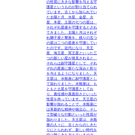
の性質に大きな影響を与える守
護星というものが割り当てられ
ています。古くから知られてい
た太陽と月、水星、金星、火
星、木星、土星の七つの星は、
それぞれ星座を守護するとされ
てきました。太陽と月はそれぞ
れ獅子座と蟹座を、残りの五つ
の星は二つの星座を守護してい
たのです。近代になり、天王
星、海王星、冥王星といった三
つの新しい星が発見されると、
それらは副守護星として、それ
ぞれの星座に新たな深みと彩り
を与えるようになりました。天
王星は、水瓶座に副守護星とし
て加わりました。水瓶座は、も
ともと土星を守護星としてお
り、責任感や真面目さといった
性質を持っています。天王星の
影響が加わることで、水瓶座に
は革新的な精神や独立心、そし
て型破りな行動といった性質が
加わりました。天王星は、水瓶
座の人々に、古くからのしきた
りにとらわれず、新しい時代を
切り開く力を与えているので