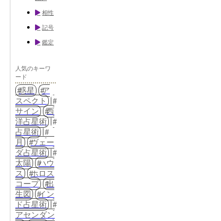
相性
記号
鑑定
人気のキーワ
ード
惑星
ア
スペクト
サイン
西
洋占星術
占星術
月
ヴェー
ダ占星術
太陽
ハウ
ス
ホロス
コープ
出
生図
イン
ド占星術
アセンダン