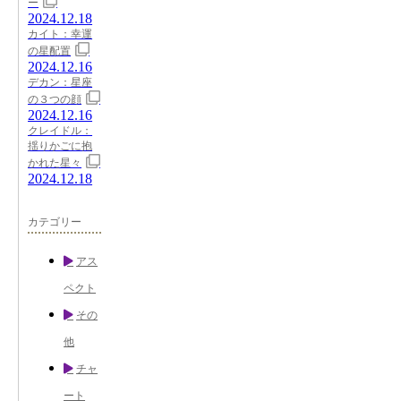
ー
2024.12.18
カイト：幸運
の星配置
2024.12.16
デカン：星座
の３つの顔
2024.12.16
クレイドル：
揺りかごに抱
かれた星々
2024.12.18
カテゴリー
アス
ペクト
その
他
チャ
ート