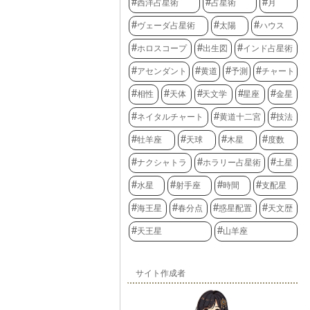
西洋占星術
占星術
月
ヴェーダ占星術
太陽
ハウス
ホロスコープ
出生図
インド占星術
アセンダント
黄道
予測
チャート
相性
天体
天文学
星座
金星
ネイタルチャート
黄道十二宮
技法
牡羊座
天球
木星
度数
ナクシャトラ
ホラリー占星術
土星
水星
射手座
時間
支配星
海王星
春分点
惑星配置
天文歴
天王星
山羊座
サイト作成者