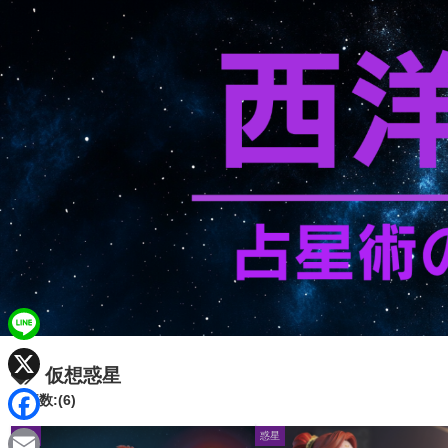
L
仮想惑星
i
X
記事数:(6)
n
F
惑星
惑星