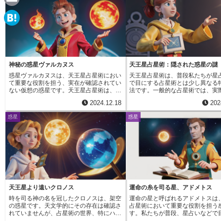
e
a
E
c
m
H
e
a
a
b
i
t
神秘の惑星ヴァルカヌス
天王星占星術：隠された惑星の謎
o
l
惑星ヴァルカヌスは、天王星占星術におい
天王星占星術は、普段私たちが星
e
て重要な役割を担う、実在が確認されてい
で目にする占星術とは少し異なる
o
ない仮想の惑星です。天王星占星術は、２
法です。一般的な占星術では、実
n
０世紀初頭にドイツの占星術師アルフレー
輝く星々の配置や動きから運勢を
k
2024.12.18
202
ト・ヴィッテによって提唱された占星術の
ます。天王星占星術では、それら
a
一種であり、海王星のさらに遠くにあると
天王星惑星と呼ばれる仮想の星を
惑星
惑星
される８つの仮想惑星を用いるのが大きな
す。天王星惑星は、肉眼で見える
特徴です。ヴァルカヌスもこれらの仮想惑
うに物理的に存在する天体ではあ
星のひとつに数えられており、私たちの太
ん。計算によって導き出された特
陽系で最も奥深く、未だ多くの謎に包まれ
ントで、私たちの心の奥底に眠る
た領域に存在すると考えられています。天
力や可能性を探るための道しるべ
王星占星術において、ヴァルカヌスは非常
われます。この天王星占星術は、
に強いエネルギーと力、そしてそれらを制
年にアルフレッド・ヴィッテとフ
御することの難しさを象徴するものとされ
ッヒ・ジーググリュンという二人
ています。まるで地下深くで燃え盛るマグ
よって世に広められました。彼ら
マが、火山の噴火という形で爆発的なエネ
の占星術では人間の複雑な心の動
天王星より遠いクロノス
運命の糸を司る星、アドメトス
ルギーを解き放つように、ヴァルカヌスも
の全てを説明しきれないと感じて
時を司る神の名を冠したクロノスは、架空
運命の星と呼ばれるアドメトスは
また制御できないほどの強い力を秘めてい
た。そこで、天王星惑星という新
の惑星です。天文学的にその存在は確認さ
占星術において重要な役割を担う
ると考えられているのです。そのため、こ
を取り入れることで、より深く人
れていませんが、占星術の世界、特にハン
す。私たちが普段、星占いなどで
の惑星の影響を受ける人は、強い意志と決
を読み解き、未来への展望を開く
ブルグ学派においては重要な意味を持って
太陽や月、金星といった天体と同