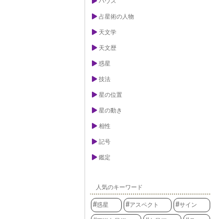
ハウス
る重要な要素と
ンは拡大や増加
占星術の人物
物事を大きく発
されています。
常に良いものと
天文学
との組み合わせ
試練をもたらす
天文歴
。例えば、発展
れば、せっかく
惑星
しれません。熟
の感受点同士の
技法
良い面を活かし
の助言を与えて
星の位置
陽系の遥か彼方
々の人生に様々
星の動き
な力を持つ存在
相性
記号
鑑定
人気のキーワード
惑星
アスペクト
サイン