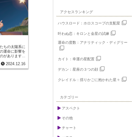
アクセスランキング
ハウスロード：ホロスコープの支配星
叶わぬ恋：キロンと金星の試練
運命の度数：アナリティック・ディグリー
たちの太陽系に
の運命に影響を
のがあります。
カイト：幸運の星配置
観測された天体
2024.12.16
要な意味を持つ
デカン：星座の３つの顔
の一つがアポロ
ポロンは、発展
向きなエネルギ
クレイドル：揺りかごに抱かれた星々
系にある惑星の
星術とは異な
の発見後に発展
王星占星術で
カテゴリー
ドメトス、ヴァ
スなど、通常は
アスペクト
せて解釈するこ
断を行うことが
その他
。これらの感受
は今のところ確
チャート
存在です。しか
は、これらも