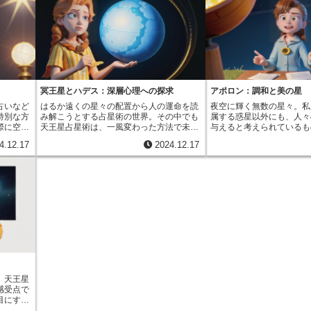
冥王星とハデス：深層心理への探求
アポロン：調和と美の星
占いなど
はるか遠くの星々の配置から人の運命を読
夜空に輝く無数の星々。私
特別な方
み解こうとする占星術の世界。その中でも
属する惑星以外にも、人々
際に空に
天王星占星術は、一風変わった方法で未来
与えると考えられているも
読み解き
を照らし出そうとします。２０世紀初頭に
天王星占星術では、実際に
4.12.17
2024.12.17
に加えて
ドイツのアルフレート・ヴィッテという占
ではない仮想の星々も、重
使いま
星術師によって作られた天王星占星術は、
ものとして扱われます。そ
星々のよ
普段私たちが使用する暦では見かけない８
ンと呼ばれるものです。ア
りませ
つの星を重要視します。ハデス、ゼウス、
や繁栄といった力強い、前
別なポイ
ポセイドン、アドメトス、アポロ、クロノ
ーを象徴しています。太陽
潜在的な
ス、ヴルカン、カップス。ギリシャ神話の
影響を基盤とする従来の占
として使
神々の名を冠したこの８つの星は、天王
り、天王星占星術は天王星
１９１４
星、海王星、冥王星の軌道の計算から数学
した占星術の一種です。天
リードリ
的に導き出されたもので、実際の夜空には
は、アポロンをはじめ、ア
の人物に
存在しない仮想の星です。この８つの星の
ルカン、ポセイドン、ゼウ
は、従来
うち、ハデスと呼ばれる星は、人の心の奥
用いられない感受点を合わ
きや行動
底に眠るものを象徴しています。普段は意
とで、より深く、詳しい占
いまし
識されることのない深層心理、隠された思
できると考えられています
、天王星
しい概念
い、過去の記憶、心の傷、罪の意識、大切
点は、物理的な天体として
感受点で
間の心理
なものを失った悲しみ、死や再生といっ
認されておらず、仮想的な
目にする
ことがで
た、私たちの人生に大きな影を落とすもの
し、天王星占星術において
じよう