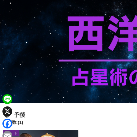
L
予後
i
X
記事数:(1)
n
F
チャート