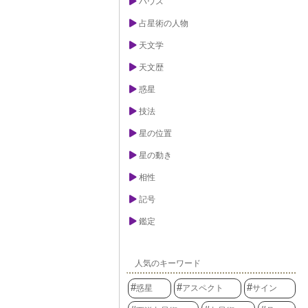
ハウス
占星術の人物
天文学
天文歴
惑星
技法
星の位置
星の動き
相性
記号
鑑定
人気のキーワード
惑星
アスペクト
サイン