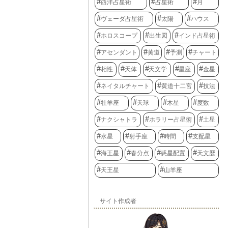
西洋占星術
占星術
月
ヴェーダ占星術
太陽
ハウス
ホロスコープ
出生図
インド占星術
アセンダント
黄道
予測
チャート
相性
天体
天文学
星座
金星
ネイタルチャート
黄道十二宮
技法
牡羊座
天球
木星
度数
ナクシャトラ
ホラリー占星術
土星
水星
射手座
時間
支配星
海王星
春分点
惑星配置
天文歴
天王星
山羊座
サイト作成者