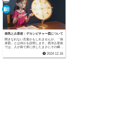
e
a
E
c
m
H
e
a
a
b
i
t
病気と占星術：デカンビチャー図について
o
l
聞きなれない言葉かもしれませんが、「病
e
床図」とは何かを説明します。西洋占星術
o
では、人が病で床に伏したまさにその瞬間
n
の星の配置図を「病床図」と呼びます。こ
k
2024.12.16
れは、生まれた時の星の配置図（出生図）
a
と同様に、その人の人生における重要な局
面を表すものと考えられています。病床図
は、単に病気の経過を占うためだけのもの
ではありません。病気の性質や回復の見込
み、更には患者さんの体質や病気に対する
反応の仕方など、様々な情報を読み解くこ
とができるとされています。病床図を作成
するには、発症した時の正確な日時と場所
の情報が必要です。まるで生まれた時と同
じように、発症の瞬間の天体の位置が、病
気の経過に大きな影響を与えると考えられ
ているからです。この病床図を分析するこ
とで、病気の背後にある原因や、回復への
手がかりを見つけることができるとされて
います。例えば、特定の星同士の位置関係