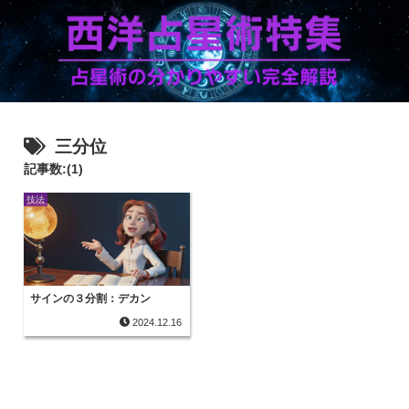
三分位
記事数:(1)
技法
サインの３分割：デカン
2024.12.16