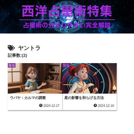
ヤントラ
記事数:(2)
技法
技法
ウパヤ：カルマの調整
星の影響を和らげる方法
2024.12.17
2024.12.16