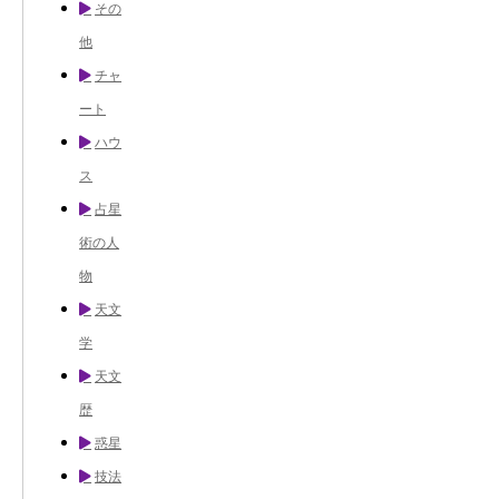
その
他
チャ
ート
ハウ
ス
占星
術の人
物
天文
学
天文
歴
惑星
技法