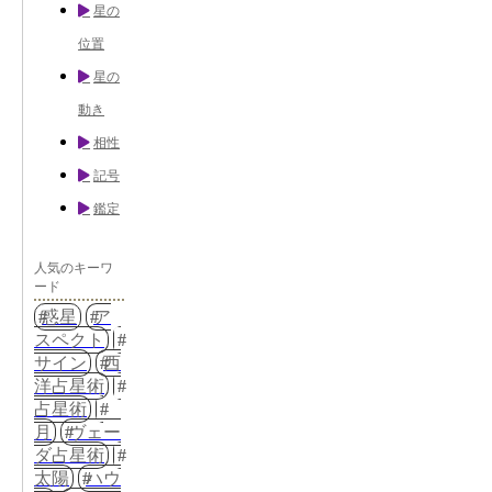
星の
位置
星の
動き
相性
記号
鑑定
人気のキーワ
ード
惑星
ア
スペクト
サイン
西
洋占星術
占星術
月
ヴェー
ダ占星術
太陽
ハウ