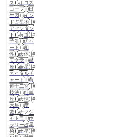
ス
ホロス
コープ
出
生図
イン
ド占星術
アセンダン
ト
黄道
予測
チャ
ート
相
性
天体
天文学
星
座
金星
ネイタルチ
ャート
黄
道十二宮
技法
牡羊
座
天球
木星
度
数
ナクシ
ャトラ
ホ
ラリー占星
術
土星