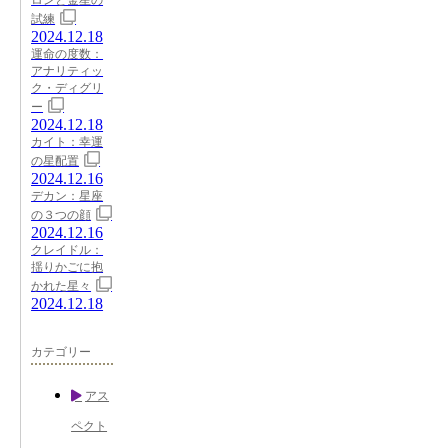
試練
2024.12.18
運命の度数：
アナリティッ
ク・ディグリ
ー
2024.12.18
カイト：幸運
の星配置
2024.12.16
デカン：星座
の３つの顔
2024.12.16
クレイドル：
揺りかごに抱
かれた星々
2024.12.18
カテゴリー
アス
ペクト