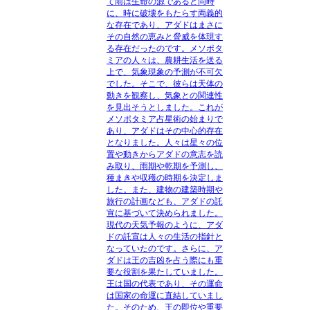
て雨は生命の源であると同時
に、時に破壊をもたらす両義的
な存在であり、アダドはまさに
その自然の恵みと脅威を体現す
る存在だったのです。メソポタ
ミアの人々は、農耕生活を送る
上で、気象現象の予測が不可欠
でした。そこで、彼らは天体の
動きを観察し、気象との関連性
を見出そうとしました。これが
メソポタミア占星術の始まりで
あり、アダドはその中心的存在
となりました。人々は星々の位
置や動きからアダドの意志を読
み取り、雨期や乾期を予測し、
種まきや収穫の時期を決定しま
した。また、建物の建築時期や
旅行の計画なども、アダドの託
宣に基づいて決められました。
現代の天気予報のように、アダ
ドの託宣は人々の生活の指針と
なっていたのです。さらに、ア
ダドは王の吉凶を占う際にも重
要な役割を果たしていました。
王は国の代表であり、その運命
は国家の命運に直結していまし
た。そのため、王の即位や重要