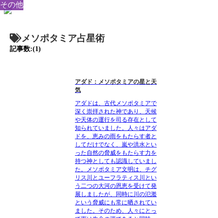
その他
メソポタミア占星術
記事数:(1)
アダド：メソポタミアの星と天
気
アダドは、古代メソポタミアで
深く崇拝された神であり、天候
や天体の運行を司る存在として
知られていました。人々はアダ
ドを、恵みの雨をもたらす者と
してだけでなく、嵐や洪水とい
った自然の脅威をもたらす力を
持つ神としても認識していまし
た。メソポタミア文明は、チグ
リス川とユーフラティス川とい
う二つの大河の恩恵を受けて発
展しましたが、同時に川の氾濫
という脅威にも常に晒されてい
ました。そのため、人々にとっ