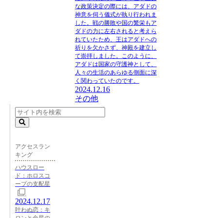
な政策決定の際には、アダドの
神意を伺う儀式が執り行われま
した。戦の勝敗や国の繁栄もア
ダドの力に左右されると考えら
れていたため、王はアダドへの
祈りを欠かさず、神殿を建立し
て崇拝しました。このように、
アダドは国家の守護神として、
人々の生活のあらゆる側面に深
く関わっていたのです。
2024.12.16
その他
アクセスラン
キング
ハウスロー
ド：ホロスコ
ープの支配星
2024.12.17
叶わぬ恋：キ
ロンと金星の