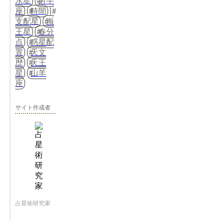
水星
射手
座
時間
支配星
海
王星
春分
点
惑星配
置
天文
歴
天王
星
山羊
座
サイト作成者
占星術研究家