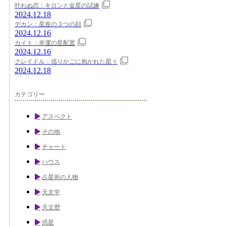
叶わぬ恋：キロンと金星の試練
2024.12.18
デカン：星座の３つの顔
2024.12.16
カイト：幸運の星配置
2024.12.16
クレイドル：揺りかごに抱かれた星々
2024.12.18
カテゴリー
アスペクト
その他
チャート
ハウス
占星術の人物
天文学
天文歴
惑星