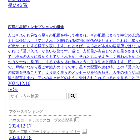
星の位置
西洋占星術：レセプションの概念
人はそれぞれ異なる星々の配置を持って生まれ、その配置はまるで宇宙の楽譜
ト）以外にも、「受け入れ」と呼ばれる特別な関係があります。これは、星々
が悪かったりする様子を表します。たとえば、ある星が本来の居場所ではない
それは「受け入れ」が良い状態です。逆に、支配星が滞在してきた星をあまり
で、地元の人々に温かくもてなされるか、それともよそよそしく扱われるかに
の力を十分に発揮し、まるで水を得た魚のように生き生きと輝きます。逆に、
で、戸惑いながら過ごす旅人のようです。星々の配置を読む時、この「受け入
の状態を見ることで、より深く星々のメッセージを読み解き、人生の様々な出
星の配置を比べ、互いの星々がどのように受け入れられているかを見ることで
2024.12.16
技法
アクセスランキング
ハウスロード：ホロスコープの支配星
2024.12.17
運命の度数：アナリティック・ディグリー
2024.12.18