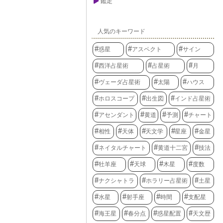
鑑定
人気のキーワード
惑星
アスペクト
サイン
西洋占星術
占星術
月
ヴェーダ占星術
太陽
ハウス
ホロスコープ
出生図
インド占星術
アセンダント
黄道
予測
チャート
相性
天体
天文学
星座
金星
ネイタルチャート
黄道十二宮
技法
牡羊座
天球
木星
度数
ナクシャトラ
ホラリー占星術
土星
水星
射手座
時間
支配星
海王星
春分点
惑星配置
天文歴