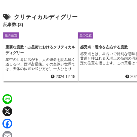
クリティカルディグリー
記事数:(2)
星の位置
星の位置
重要な度数：占星術におけるクリティカル
感受点：運命を左右する度数
ディグリー
感受点とは、星占いで特別な意味
黄道と呼ばれる天球上の仮想の円
星空の世界に広がる、人の運命を読み解く
定の位置を指します。この黄道は
道しるべ、西洋占星術。その奥深い世界で
座に分けられており、それぞれの
は、天体の位置や並び方が、一人ひとりの
に、感受点と呼ばれる度数がいく
性格や運命に影響を与えると考えられてい
2024.12.18
202
します。これらの感受点は、まる
ます。特に、惑星が位置する度数は大変重
らのエネルギーが地球に集中して
要な意味を持ち、それぞれの度数には特別
特別な場所のようなものです。星
な象徴が込められています。今回は、惑星
人の運勢を占う際に用いるホロス
の力をさらに強めるとされる特別な度数、
は、惑星や星座の位置が記されて
「運命の度数」についてお話しましょう。
感受点に惑星が位置する場合、そ
この「運命の度数」は、星詠み図を紐解く
持つ影響力は増幅されると考えら
上で欠かせない手がかりとなり、個人が持
L
す。例えば、情熱や行動力を象徴
つ才能や乗り越えるべき試練を深く理解す
が感受点に位置する場合、持ち前
る助けとなります。この概念を学ぶこと
i
行動力がより一層高まり、新たな
で、自分自身の秘めたる可能性を最大限に
X
険に駆り立てられるかもしれませ
開花させるヒントを見つけられるかもしれ
に、慎重さや用心深さを象徴する
n
ません。「運命の度数」とは、黄道十二宮
受点に位置する場合、普段よりも
F
の始めである牡羊座の０度、活動宮である
り、物事を深く考える傾向が強ま