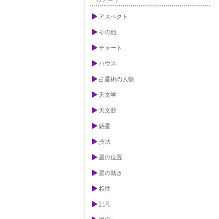
アスペクト
その他
チャート
ハウス
占星術の人物
天文学
天文歴
惑星
技法
星の位置
星の動き
相性
記号