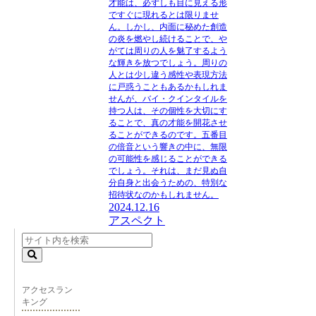
才能は、必ずしも目に見える形
ですぐに現れるとは限りませ
ん。しかし、内面に秘めた創造
の炎を燃やし続けることで、や
がては周りの人を魅了するよう
な輝きを放つでしょう。周りの
人とは少し違う感性や表現方法
に戸惑うこともあるかもしれま
せんが、バイ・クインタイルを
持つ人は、その個性を大切にす
ることで、真の才能を開花させ
ることができるのです。五番目
の倍音という響きの中に、無限
の可能性を感じることができる
でしょう。それは、まだ見ぬ自
分自身と出会うための、特別な
招待状なのかもしれません。
2024.12.16
アスペクト
アクセスラン
キング