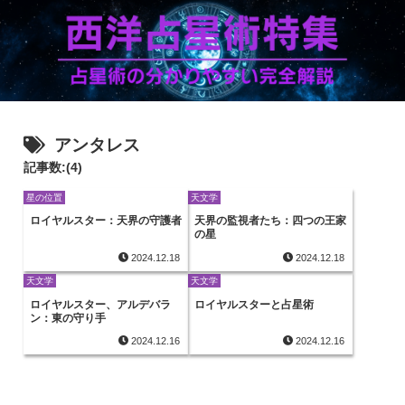
アンタレス
記事数:(4)
星の位置
天文学
ロイヤルスター：天界の守護者
天界の監視者たち：四つの王家
の星
2024.12.18
2024.12.18
天文学
天文学
ロイヤルスター、アルデバラ
ロイヤルスターと占星術
ン：東の守り手
2024.12.16
2024.12.16