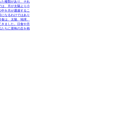
った種類があり、それ
では、月が太陽より小
の中を月が通過するこ
暗になるわけではあり
月食は、太陽、地球、
てきました。日食や月
私たちに畏怖の念を抱