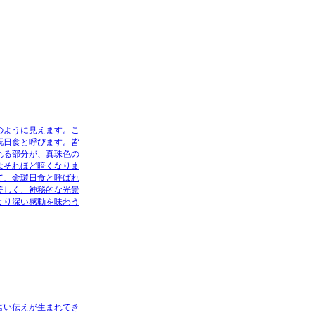
のように見えます。こ
既日食と呼びます。皆
れる部分が、真珠色の
はそれほど暗くなりま
て、金環日食と呼ばれ
美しく、神秘的な光景
より深い感動を味わう
言い伝えが生まれてき