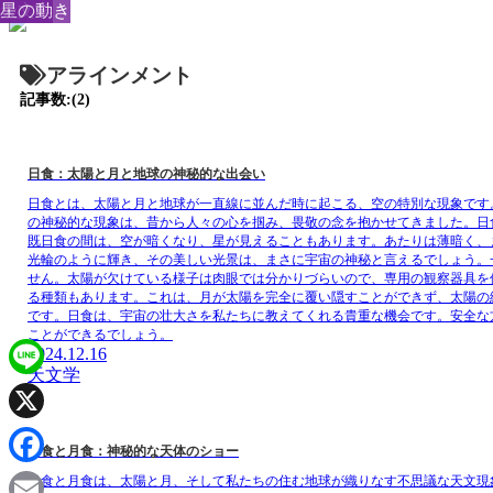
天文学
星の動き
アラインメント
記事数:(2)
日食：太陽と月と地球の神秘的な出会い
日食とは、太陽と月と地球が一直線に並んだ時に起こる、空の特別な現象です
の神秘的な現象は、昔から人々の心を掴み、畏敬の念を抱かせてきました。日
既日食の間は、空が暗くなり、星が見えることもあります。あたりは薄暗く、
光輪のように輝き、その美しい光景は、まさに宇宙の神秘と言えるでしょう。
せん。太陽が欠けている様子は肉眼では分かりづらいので、専用の観察器具を
る種類もあります。これは、月が太陽を完全に覆い隠すことができず、太陽の
です。日食は、宇宙の壮大さを私たちに教えてくれる貴重な機会です。安全な
ことができるでしょう。
2024.12.16
天文学
Line
X
日食と月食：神秘的な天体のショー
Facebook
日食と月食は、太陽と月、そして私たちの住む地球が織りなす不思議な天文現