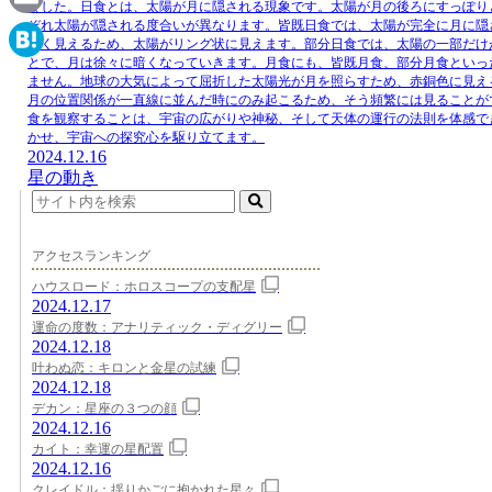
ました。日食とは、太陽が月に隠される現象です。太陽が月の後ろにすっぽり
ぞれ太陽が隠される度合いが異なります。皆既日食では、太陽が完全に月に隠
Email
さく見えるため、太陽がリング状に見えます。部分日食では、太陽の一部だけ
とで、月は徐々に暗くなっていきます。月食にも、皆既月食、部分月食といっ
Hatena
ません。地球の大気によって屈折した太陽光が月を照らすため、赤銅色に見え
月の位置関係が一直線に並んだ時にのみ起こるため、そう頻繁には見ることが
食を観察することは、宇宙の広がりや神秘、そして天体の運行の法則を体感で
かせ、宇宙への探究心を駆り立てます。
2024.12.16
星の動き
アクセスランキング
ハウスロード：ホロスコープの支配星
2024.12.17
運命の度数：アナリティック・ディグリー
2024.12.18
叶わぬ恋：キロンと金星の試練
2024.12.18
デカン：星座の３つの顔
2024.12.16
カイト：幸運の星配置
2024.12.16
クレイドル：揺りかごに抱かれた星々