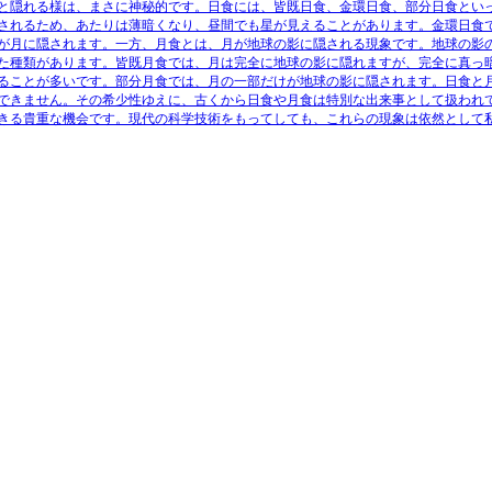
と隠れる様は、まさに神秘的です。日食には、皆既日食、金環日食、部分日食とい
されるため、あたりは薄暗くなり、昼間でも星が見えることがあります。金環日食
が月に隠されます。一方、月食とは、月が地球の影に隠される現象です。地球の影
た種類があります。皆既月食では、月は完全に地球の影に隠れますが、完全に真っ
ることが多いです。部分月食では、月の一部だけが地球の影に隠されます。日食と
できません。その希少性ゆえに、古くから日食や月食は特別な出来事として扱われ
きる貴重な機会です。現代の科学技術をもってしても、これらの現象は依然として