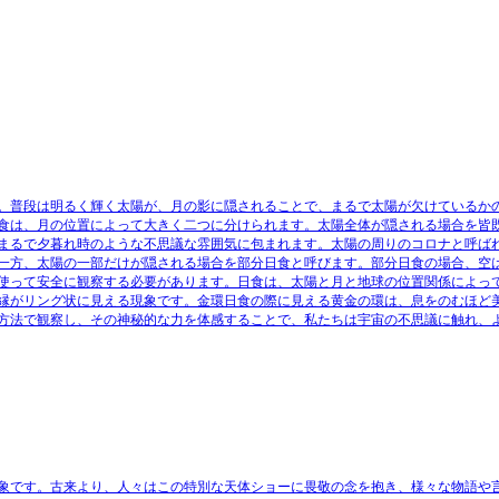
。普段は明るく輝く太陽が、月の影に隠されることで、まるで太陽が欠けているか
食は、月の位置によって大きく二つに分けられます。太陽全体が隠される場合を皆
まるで夕暮れ時のような不思議な雰囲気に包まれます。太陽の周りのコロナと呼ば
一方、太陽の一部だけが隠される場合を部分日食と呼びます。部分日食の場合、空
使って安全に観察する必要があります。日食は、太陽と月と地球の位置関係によっ
縁がリング状に見える現象です。金環日食の際に見える黄金の環は、息をのむほど
方法で観察し、その神秘的な力を体感することで、私たちは宇宙の不思議に触れ、
象です。古来より、人々はこの特別な天体ショーに畏敬の念を抱き、様々な物語や