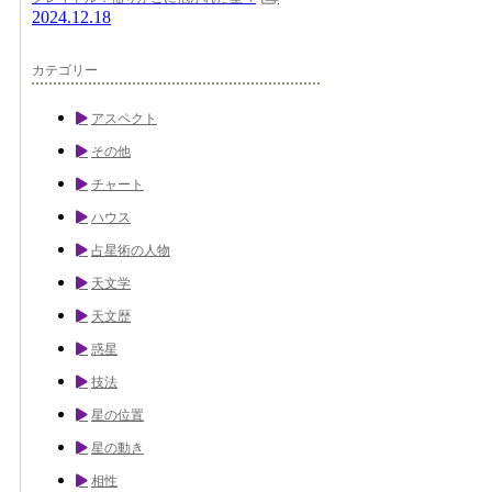
2024.12.18
カテゴリー
アスペクト
その他
チャート
ハウス
占星術の人物
天文学
天文歴
惑星
技法
星の位置
星の動き
相性