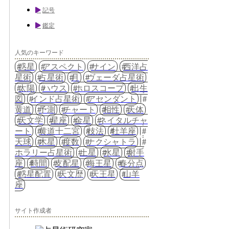
記号
鑑定
人気のキーワード
惑星
アスペクト
サイン
西洋占
星術
占星術
月
ヴェーダ占星術
太陽
ハウス
ホロスコープ
出生
図
インド占星術
アセンダント
黄道
予測
チャート
相性
天体
天文学
星座
金星
ネイタルチャ
ート
黄道十二宮
技法
牡羊座
天球
木星
度数
ナクシャトラ
ホラリー占星術
土星
水星
射手
座
時間
支配星
海王星
春分点
惑星配置
天文歴
天王星
山羊
座
サイト作成者