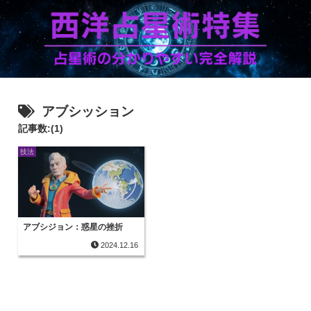
アブシッション
記事数:(1)
技法
アブシジョン：惑星の挫折
2024.12.16