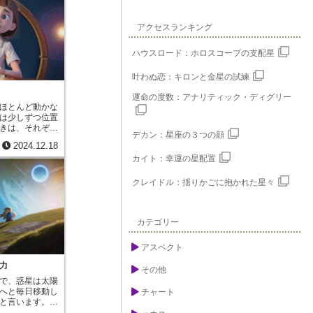
アクセスランキング
ハウスロード：ホロスコープの支配星
叶わぬ恋：キロンと金星の試練
運命の度数：アナリティック・ディグリー
ほとんど動かな
は少しずつ位置
きは、それぞれ
デカン：星座の３つの顔
速さが違うため
2024.12.18
惑星ほど速く、
カイト：幸運の星配置
きます。地球よ
は、地球から見
来たりするよう
クレイドル：揺りかごに抱かれた星々
っくりと動いて
例えば水星は、
で一周するた
るしく動いてい
カテゴリー
遠い土星は一周
、ほとんど動い
アスペクト
もあります。惑
いだけでなく、
力
その他
ように見えるこ
で、惑星は太陽
行」と呼びま
へと毎日移動し
チャート
に動いているわ
と言います。し
れの惑星の位置
別な動きを見せ