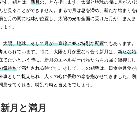
です。朔とは、
新月
のことを指します。太陽と地球の間に月が入り
んど見ることができません。まるで月は息を潜め、新たな始まりを
陽と月の間に地球が位置し、太陽の光を全面に受けた月が、まんま
します。
、
太陽、地球、そして月が一直線に並ぶ特別な配置
でもあります。
考えられています。特に、太陽と月が重なり合う新月は、
新たな始
立てたいという時に、新月のエネルギーは私たちを力強く後押しし
の気持ち
で満たされる時です。そして、この朔望は、日食や月食が
来事として捉えられ、人々の心に畏敬の念を抱かせてきました。朔
間見せてくれる、特別な時と言えるでしょう。
新月と満月