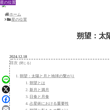
星の位置
星の位置
星の位置
星の位置
星の位置
星の位置
星の位置
星の位置
星の位置
ホーム
星の位置
朔望：太
2024.12.18
目次
朔望：太陽と月と地球の繋がり
朔望とは
Line
新月と満月
日食と月食
X
占星術における重要性
Facebook