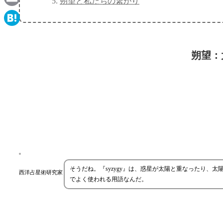
朔望と私たちの繋がり
Email
Hatena
朔望：
そうだね。『syzygy』は、惑星が太陽と重なったり
西洋占星術研究家
でよく使われる用語なんだ。