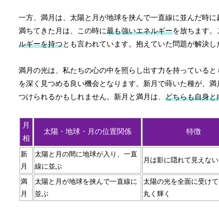
一方、満月は、太陽と月が地球を挟んで一直線に並んだ時に
満ちてきた月は、この時に
最も強いエネルギー
を放ちます。
ルギーを持つ
とも言われています。抱えていた問題が解決し
満月の光は、私たちの心の中を照らし出す力を持っていると
を深く見つめる良い機会となります。新月で蒔いた種が、満
つけられるかもしれません。新月と満月は、
どちらも自身と
月
太陽・地球・月の位置関係
特徴
相
新
太陽と月の間に地球が入り、一直
月は影に隠れて見えない
月
線に並ぶ
満
太陽と月が地球を挟んで一直線に
太陽の光を全面に受けて
月
並ぶ
丸く輝く