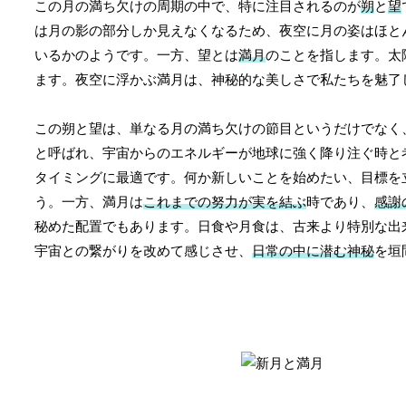
この月の満ち欠けの周期の中で、特に注目されるのが
朔
と
望
は月の影の部分しか見えなくなるため、夜空に月の姿はほと
いるかのようです。一方、望とは
満月
のことを指します。太
ます。夜空に浮かぶ満月は、神秘的な美しさで私たちを魅了
この朔と望は、単なる月の満ち欠けの節目というだけでなく
と呼ばれ、宇宙からのエネルギーが地球に強く降り注ぐ時と
タイミングに最適です。何か新しいことを始めたい、目標を
う。一方、満月は
これまでの努力が実を結ぶ
時であり、
感謝
秘めた配置でもあります。日食や月食は、古来より特別な出
宇宙との繋がりを改めて感じさせ、
日常の中に潜む神秘
を垣