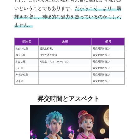
いということでもあります。
だからこそ、より一層
輝きを増し、神秘的な魅力を放っているのかもしれ
ません。
星座名
象徴
備考
おひつじ座
勇気と行動力
昇交時間が短い
おうし座
穏やかさと愛情
昇交時間が短い
ふたご座
知性とコミュニケーション
昇交時間が短い
うお座
昇交時間が短い
みずがめ座
昇交時間が短い
やぎ座
昇交時間が短い
昇交時間とアスペクト