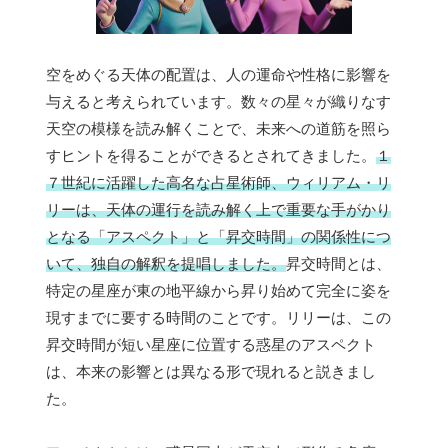
空をめぐる天体の配置は、人の運命や性格に影響を
与えると考えられています。数々の星々が織りなす
天空の模様を読み解くことで、未来への道筋を照ら
すヒントを得ることができるとされてきました。
１
７世紀に活躍した高名な占星術師、ウィリアム・リ
リーは、天体の運行を読み解く上で重要な手がかり
となる「アスペクト」と「昇交時間」の関係性につ
いて、独自の解釈を提唱しました。
昇交時間とは、
特定の星座が東の地平線から昇り始めて完全に姿を
現すまでに要する時間のことです。リリーは、この
昇交時間が短い星座に位置する惑星のアスペクト
は、本来の影響とは異なる形で現れると説きまし
た。