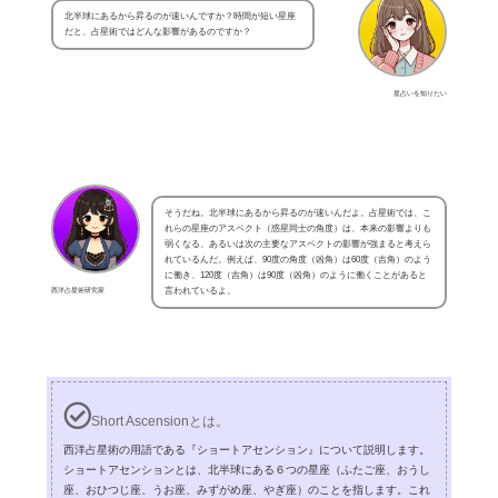
北半球にあるから昇るのが速いんですか？時間が短い星座
だと、占星術ではどんな影響があるのですか？
星占いを知りたい
そうだね。北半球にあるから昇るのが速いんだよ。占星術では、こ
れらの星座のアスペクト（惑星同士の角度）は、本来の影響よりも
弱くなる、あるいは次の主要なアスペクトの影響が強まると考えら
れているんだ。例えば、90度の角度（凶角）は60度（吉角）のよう
に働き、120度（吉角）は90度（凶角）のように働くことがあると
西洋占星術研究家
言われているよ。
Short Ascensionとは。
西洋占星術の用語である『ショートアセンション』について説明します。
ショートアセンションとは、北半球にある６つの星座（ふたご座、おうし
座、おひつじ座、うお座、みずがめ座、やぎ座）のことを指します。これ