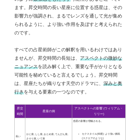
ます。昇交時間の長い星座に位置する惑星は、その
影響力が強調され、まるでレンズを通して光が集め
られるように、より強い作用を及ぼすと考えられた
のです。
すべての占星術師がこの解釈を用いるわけではあり
ませんが、昇交時間の長短は、
アスペクトの微妙な
ニュアンス
を読み解く上で、重要な手がかりとなる
可能性を秘めていると言えるでしょう。昇交時間
は、星座たちが織りなす天空のドラマに、
深みと奥
行き
を与える要素の一つなのです。
昇交
アスペクトへの影響 (ウィリアム・
星座の例
時間
リリー)
惑星の影響が増幅される。
セクスタイル(60度): より強い挑戦
かに座, しし座, おとめ座, てんびん座,
長い
(スクエアのような)
さそり座, いて座