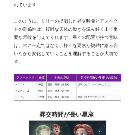
れています。
このように、リリーの提唱した昇交時間とアスペク
トの関係性は、複雑な天体の動きを読み解く上で重
要な示唆を与えてくれます。星々の配置が持つ意味
は、常に一定ではなく、様々な要素が複雑に絡み合
いながら変化していくことを理解することが大切で
す。
アスペクト名
角度
本来の意味
昇交時間短い星座での意味
スクエア
90度
困難、葛藤（凶座相）
調和（セクスタイルのように）
セクスタイル
60度
調和、幸運（吉座相）
–
トライン
120度
安定、発展（吉座相）
葛藤（スクエアのように）
昇交時間が長い星座