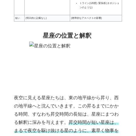
トライン(120度): 緊張感 (オポジショ
ンのような)
短い
(明示的に記載なし)
(標準的なアスペクトの影響)
星座の位置と解釈
夜空に見える星座たちは、東の地平線から昇り、西
の地平線へと沈んでいきます。この昇るまでにかか
る時間、すなわち昇交時間の長短は、星座にまつわ
る解釈に深みを与えます。
昇交時間が短い星座は、
まるで夜空を駆け抜ける星のように、素早く物事を