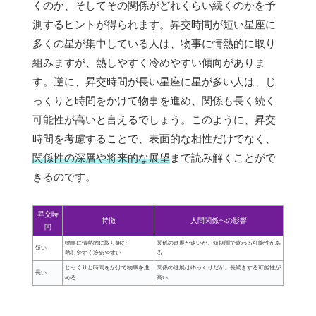
くのか、そしてその関係がどれくらい続くのかを予
測するヒントが得られます。昇交時間が短い星座に
多くの星が集中している人は、物事に情熱的に取り
組みますが、熱しやすく冷めやすい傾向がありま
す。逆に、昇交時間が長い星座に星が多い人は、じ
っくりと時間をかけて物事を進め、関係も長く続く
可能性が高いと言えるでしょう。このように、昇交
時間を考慮することで、表面的な相性だけでなく、
関係性の深層や将来的な展望
まで読み解くことがで
きるのです。
昇交時
特徴
人間関係への影響
間
物事に情熱的に取り組む
関係の進展が速いが、短期間で終わる可能性があ
短い
熱しやすく冷めやすい
る
じっくりと時間をかけて物事を進
関係の進展はゆっくりだが、長続きする可能性が
長い
める
高い