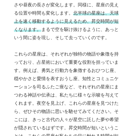
さや昼夜の長さが変化します。同様に、星座の見え
る位置や時間も変化します。
北半球の星座は、天球
上を速く移動するように見えるため、昇交時間が短
くなります。
まるで空を駆け抜けるように、あっと
いう間に姿を現し、そして去っていくのです。
これらの星座は、それぞれが独特の物語や象徴を持
っており、占星術において重要な役割を担っていま
す。例えば、勇気と行動力を象徴するおひつじ座、
穏やかさと愛情を表すおうし座、知性とコミュニケ
ーションを司るふたご座など、それぞれの星座にま
つわる神話や伝承は、私たちに様々な示唆を与えて
くれます。夜空を見上げ、これらの星座を見つけた
ら、ぜひその物語に思いを馳せてみてください。そ
こには、きっと古代の人々が星空に託した夢や希望
が隠されているはずです。昇交時間が短いというこ
とは、これらの星座が私たちの目に触れる時間が短