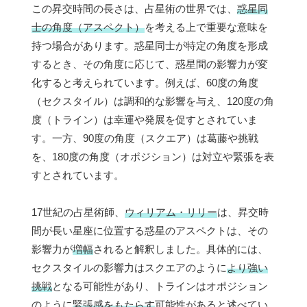
この昇交時間の長さは、占星術の世界では、
惑星同
士の角度（アスペクト）
を考える上で重要な意味を
持つ場合があります。惑星同士が特定の角度を形成
するとき、その角度に応じて、惑星間の影響力が変
化すると考えられています。例えば、60度の角度
（セクスタイル）は調和的な影響を与え、120度の角
度（トライン）は幸運や発展を促すとされていま
す。一方、90度の角度（スクエア）は葛藤や挑戦
を、180度の角度（オポジション）は対立や緊張を表
すとされています。
17世紀の占星術師、
ウィリアム・リリー
は、昇交時
間が長い星座に位置する惑星のアスペクトは、その
影響力が
増幅
されると解釈しました。具体的には、
セクスタイルの影響力はスクエアのように
より強い
挑戦
となる可能性があり、トラインはオポジション
のように
緊張感をもたらす
可能性があると述べてい