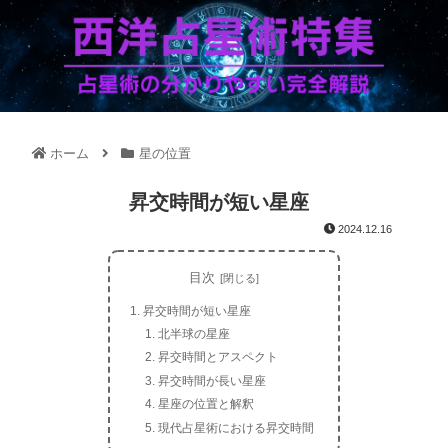
ホーム
星の位置
昇交時間が短い星座
2024.12.16
目次
昇交時間が短い星座
北半球の星座
昇交時間とアスペクト
昇交時間が長い星座
星座の位置と解釈
現代占星術における昇交時間