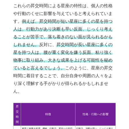
これらの昇交時間による星座の特性は、個人の性格
や行動のくせに影響を与えていると考えられていま
す。
例えば、昇交時間が短い星座に多くの星を持つ
人は、行動力があり決断も早い反面、じっくり考え
ることが苦手で、落ち着きのない面が見られるかも
しれません。
反対に、
昇交時間が長い星座に多くの
星を持つ人は、腰が重く変化を嫌う反面、粘り強く
物事に取り組み、大きな成果を上げる可能性を秘め
ていると言えるでしょう。
このように、星座の昇交
時間に着目することで、自分自身や周囲の人々をよ
り深く理解する手がかりが得られるかもしれませ
ん。
昇
交
特徴
性格・行動への影響
時
間
素早く物事を処理、機敏、行動力、変化への対応
行動力、決断が早い、じっくり考え