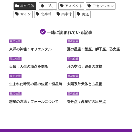
星の位置
「S」
アスペクト
アセンション
サイン
北半球
南半球
黄道
一緒に読まれている記事
星の位置
星の位置
東洋の神秘：オリエンタル
夏の星座：蟹座、獅子座、乙女座
星の位置
星の位置
天頂：人生の頂点を探る
月の交点：運命の道標
星の位置
星の位置
生まれた時間の星の位置：恒星時
太陽系外天体と占星術
星の位置
星の位置
惑星の衰退：フォールについて
春分点：占星術の出発点