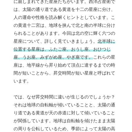
に親しまれてきた星座たちがいます。西洋占星術で
は、太陽の通り道である黄道を十二の星座に分け、
人の運命や性格を読み解くヒントとしています。こ
の黄道十二宮は、地球を挟んで北と南の半球に分け
られることがあります。今回は北の空に輝く六つの
星座について、詳しく見ていきましょう。
北半球に
位置する星座は、ふたご座、おうし座、おひつじ
座、うお座、みずがめ座、やぎ座です。
これらの星
座は、地平線から昇り始めて頂点に達するまでの時
間が短いことから、昇交時間が短い星座と呼ばれて
います。
では、なぜ昇交時間に違いが生じるのでしょうか？
それは地球の自転軸が傾いていることと、太陽の通
り道である黄道が天の赤道に対して傾いていること
が関係しています。地球は自転軸を傾けたまま太陽
の周りを公転しているため、季節によって太陽の高