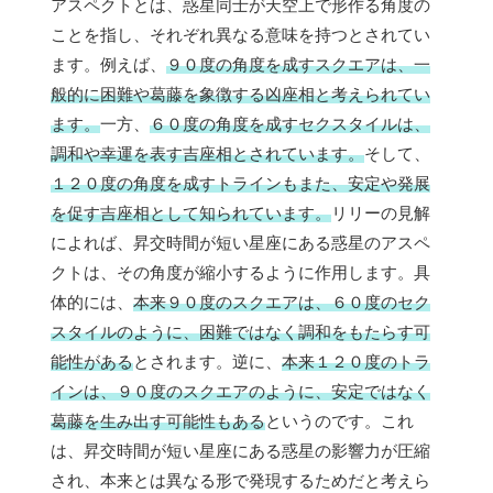
アスペクトとは、惑星同士が天空上で形作る角度の
ことを指し、それぞれ異なる意味を持つとされてい
ます。例えば、
９０度の角度を成すスクエアは、一
般的に困難や葛藤を象徴する凶座相と考えられてい
ます。
一方、
６０度の角度を成すセクスタイルは、
調和や幸運を表す吉座相とされています。
そして、
１２０度の角度を成すトラインもまた、安定や発展
を促す吉座相として知られています。
リリーの見解
によれば、昇交時間が短い星座にある惑星のアスペ
クトは、その角度が縮小するように作用します。具
体的には、
本来９０度のスクエアは、６０度のセク
スタイルのように、困難ではなく調和をもたらす可
能性がある
とされます。逆に、
本来１２０度のトラ
インは、９０度のスクエアのように、安定ではなく
葛藤を生み出す可能性もある
というのです。これ
は、昇交時間が短い星座にある惑星の影響力が圧縮
され、本来とは異なる形で発現するためだと考えら