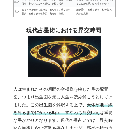
短い
得意、新しいことへの挑戦、多様な活動
ることが苦手、落ち着きがない
じっくりと物事を進める、落ち着き、粘り強い、
腰が重い、変化を嫌う、粘り強い、
長い
着実、変化を嫌う保守的、安定感、持続力
大きな成果
現代占星術における昇交時間
人は生まれたその瞬間の空模様を映した星の配置
図、つまり出生図を元に人生を読み解こうとしてき
ました。この出生図を解釈する上で、
天体が地平線
を昇るまでにかかる時間、すなわち昇交時間
は重要
な手がかりとなります。現代の星占いでは、昇交時
間を重視しない流派も存在しますが、惑星の持つ力